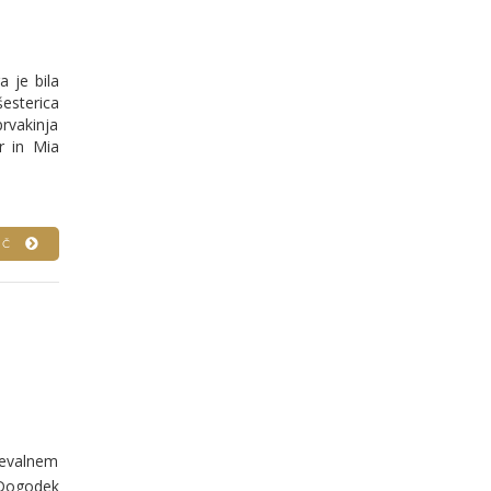
 je bila
esterica
prvakinja
r in Mia
VEČ
jevalnem
 Dogodek