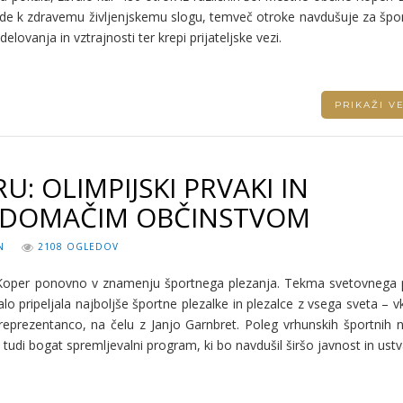
de k zdravemu življenjskemu slogu, temveč otroke navdušuje za šport
ovanja in vztrajnosti ter krepi prijateljske vezi.
PRIKAŽI 
: OLIMPIJSKI PRVAKI IN
D DOMAČIM OBČINSTVOM
N
2108 OGLEDOV
Koper ponovno v znamenju športnega plezanja. Tekma svetovnega 
o pripeljala najboljše športne plezalke in plezalce z vsega sveta – v
reprezentanco, na čelu z Janjo Garnbret. Poleg vrhunskih športnih 
 tudi bogat spremljevalni program, ki bo navdušil širšo javnost in ustva