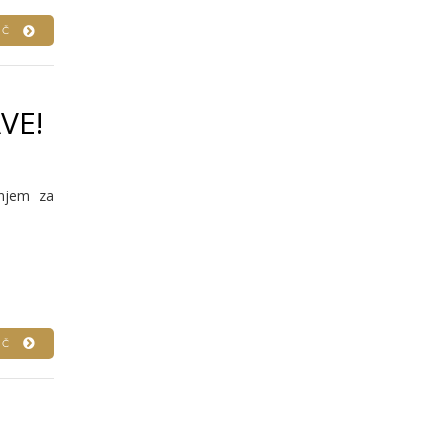
VEČ
VE!
anjem za
VEČ