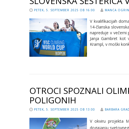
SLOVENSKA ŠESTERICA V
PETEK, 5. SEPTEMBER 2025 OB 16:00
MANCA OGRI
V kvalifikacijah do
14-članska slovenska
napreduje v večerni 
Janja Garnbret kot 
Krampl, v moški konk
OTROCI SPOZNALI OLIM
POLIGONIH
PETEK, 5. SEPTEMBER 2025 OB 13:00
BARBARA GRAD
V okviru projekta 
dogajanju svetovnega