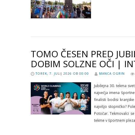
TOMO ČESEN PRED JUB
DOBIM SOLZNE OČI | IN
TOREK, 7. JULIJ 2026 OB 00:00
MANCA OGRIN
Jubilejna 30. tekma sve
največja imena športneg
finalisti bodisi kranj
najvišjo stopničko? Pol
Potočar. Tekmovalci se 
tekme v športnem plezanj