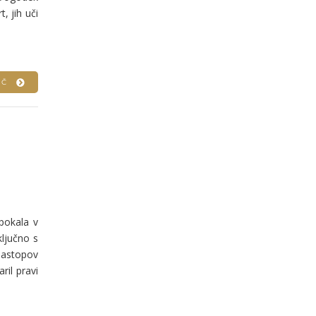
, jih uči
VEČ
pokala v
ključno s
nastopov
ril pravi