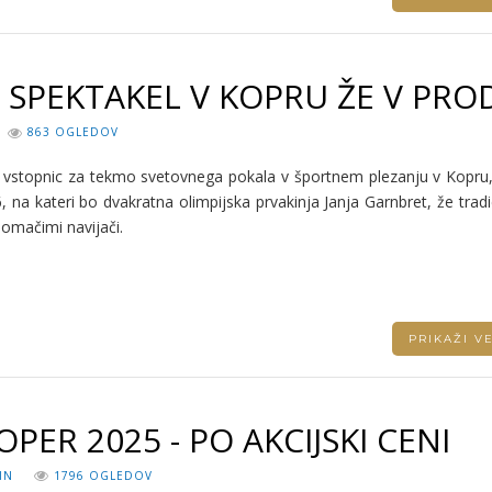
 SPEKTAKEL V KOPRU ŽE V PROD
863 OGLEDOV
 vstopnic za tekmo svetovnega pokala v športnem plezanju v Kopru, 
, na kateri bo dvakratna olimpijska prvakinja Janja Garnbret, že trad
omačimi navijači.
PRIKAŽI 
PER 2025 - PO AKCIJSKI CENI
IN
1796 OGLEDOV