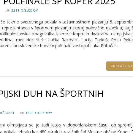
 POLFINALE SP KOPER 2025
N
2211 OGLEDOV
mače tekme svetovnega pokala v težavnostnem plezanju 5. septembra
 reprezentanca v športnem plezanju skoraj polovično uspešna, saj š
polfinale: lanska zmagovalka tekme v Kopru in dvakratna olimpijska 
vodilna, med dekleti še Lučka Rakovec, Lucija Tarkuš, Rosa Reka
urenci bo slovenske barve v polfinalu zastopal Luka Potočar.
PRIKAŽI 
PIJSKI DUH NA ŠPORTNIH
IČ OSET
1809 OGLEDOV
Mini olimpijada se je tudi letos v dopoldanskem času, ob spreml
 pokala, zbralo kar 480 otrok iz različnih šol Mestne občine Koper.