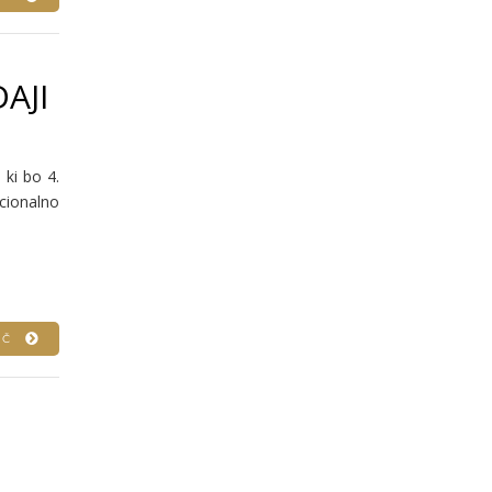
AJI
ki bo 4.
icionalno
VEČ