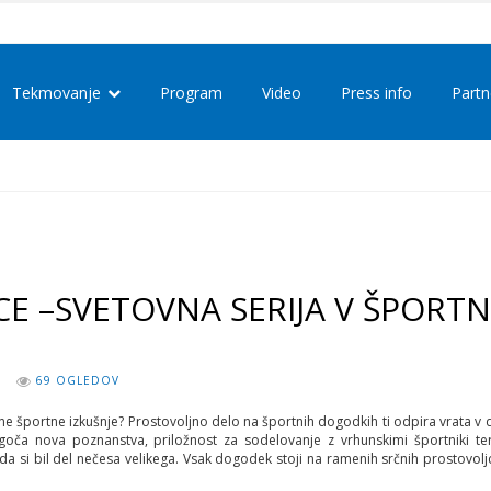
Tekmovanje
Program
Video
Press info
Partn
CE –SVETOVNA SERIJA V ŠPORT
69 OGLEDOV
abne športne izkušnje? Prostovoljno delo na športnih dogodkih ti odpira vrata v
goča nova poznanstva, priložnost za sodelovanje z vrhunskimi športniki te
da si bil del nečesa velikega. Vsak dogodek stoji na ramenih srčnih prostovoljc