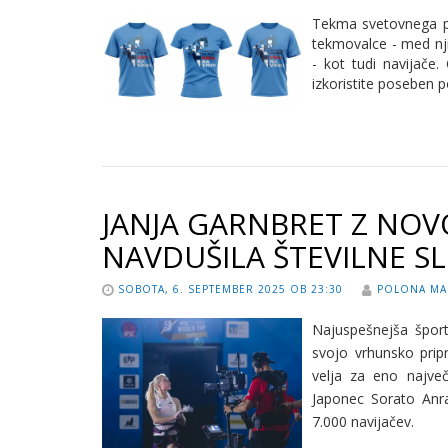
Tekma svetovnega po
tekmovalce - med nji
- kot tudi navijače.
izkoristite poseben 
JANJA GARNBRET Z NO
NAVDUŠILA ŠTEVILNE S
SOBOTA, 6. SEPTEMBER 2025 OB 23:30
POLONA MA
Najuspešnejša šport
svojo vrhunsko prip
velja za eno največ
Japonec Sorato Anra
7.000 navijačev.