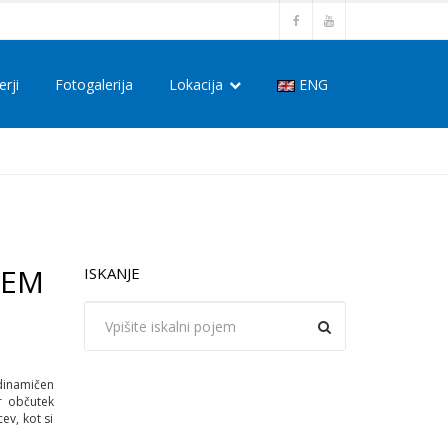
erji
Fotogalerija
Lokacija
ENG
NEM
ISKANJE
 dinamičen
r občutek
ev, kot si