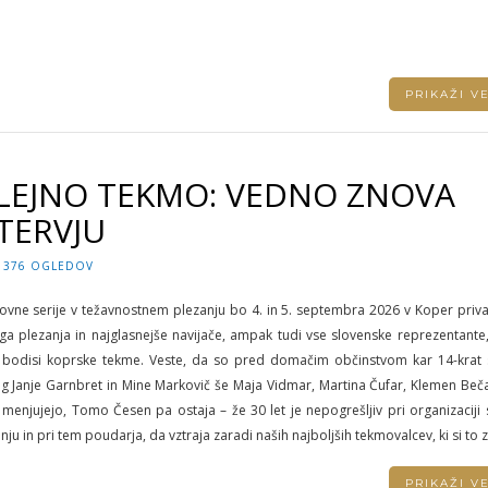
PRIKAŽI 
ILEJNO TEKMO: VEDNO ZNOVA
TERVJU
376 OGLEDOV
tovne serije v težavnostnem plezanju bo 4. in 5. septembra 2026 v Koper priva
a plezanja in najglasnejše navijače, ampak tudi vse slovenske reprezentante, 
ske bodisi koprske tekme. Veste, da so pred domačim občinstvom kar 14-krat s
eg Janje Garnbret in Mine Markovič še Maja Vidmar, Martina Čufar, Klemen Beč
menjujejo, Tomo Česen pa ostaja – že 30 let je nepogrešljiv pri organizaciji
u in pri tem poudarja, da vztraja zaradi naših najboljših tekmovalcev, ki si to z
PRIKAŽI 