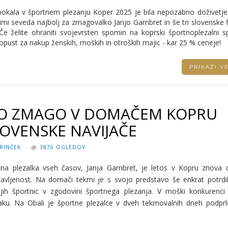
kala v športnem plezanju Koper 2025 je bila nepozabno doživetje
mi seveda najbolj za zmagovalko Janjo Garnbret in še tri slovenske f
 Če želite ohraniti svojevrsten spomin na koprski športnoplezalni s
popust za nakup ženskih, moških in otroških majic - kar 25 % ceneje!
PRIKAŽI 
VO ZMAGO V DOMAČEM KOPRU
LOVENSKE NAVIJAČE
RINČEK
3876 OGLEDOV
na plezalka vseh časov, Janja Garnbret, je letos v Kopru znova 
ravljenost. Na domači tekmi je s svojo predstavo še enkrat potrdil
jih športnic v zgodovini športnega plezanja. V moški konkurenci j
ku. Na Obali je športne plezalce v dveh tekmovalnih dneh podprl