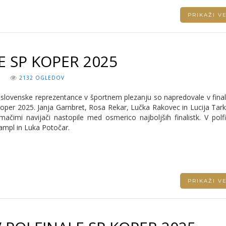
PRIKAŽI 
E SP KOPER 2025
N
2132 OGLEDOV
ce slovenske reprezentance v športnem plezanju so napredovale v fin
oper 2025. Janja Garnbret, Rosa Rekar, Lučka Rakovec in Lucija Tar
mačimi navijači nastopile med osmerico najboljših finalistk. V polf
Krampl in Luka Potočar.
PRIKAŽI 