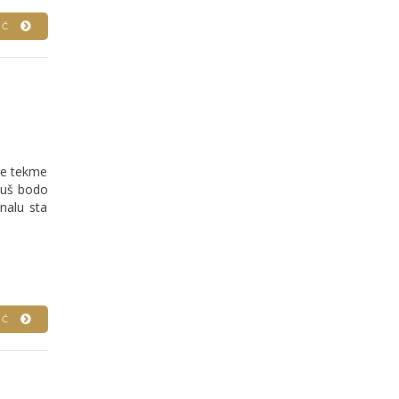
VEČ
ale tekme
kuš bodo
inalu sta
VEČ