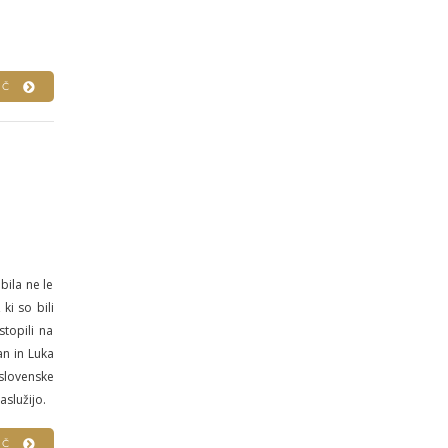
VEČ
bila ne le
ki so bili
topili na
an in Luka
 slovenske
aslužijo.
VEČ