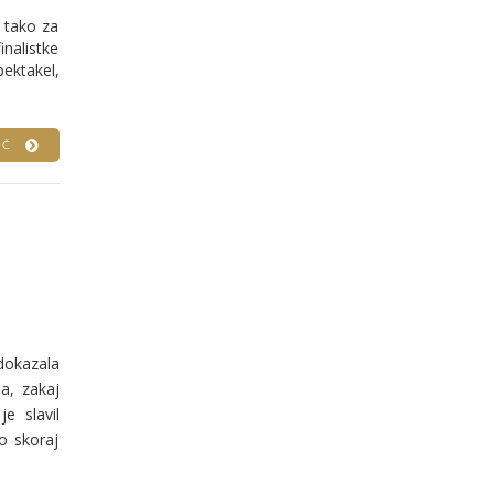
 tako za
inalistke
pektakel,
VEČ
dokazala
a, zakaj
e slavil
o skoraj