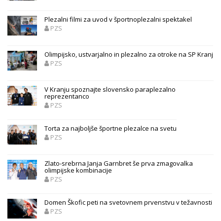
Plezalni filmi za uvod v športnoplezalni spektakel
PZS
Olimpijsko, ustvarjalno in plezalno za otroke na SP Kranj
PZS
V Kranju spoznajte slovensko paraplezalno
reprezentanco
PZS
Torta za najboljše športne plezalce na svetu
PZS
Zlato-srebrna Janja Garnbret še prva zmagovalka
olimpijske kombinacije
PZS
Domen Škofic peti na svetovnem prvenstvu v težavnosti
PZS