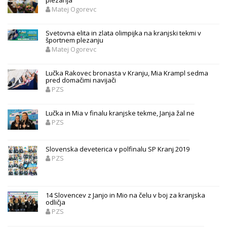
Matej Ogorevc
Svetovna elita in zlata olimpijka na kranjski tekmi v
športnem plezanju
Matej Ogorevc
Lučka Rakovec bronasta v Kranju, Mia Krampl sedma
pred domačimi navijači
PZS
Lučka in Mia v finalu kranjske tekme, Janja žal ne
PZS
Slovenska deveterica v polfinalu SP Kranj 2019
PZS
14 Slovencev z Janjo in Mio na čelu v boj za kranjska
odličja
PZS