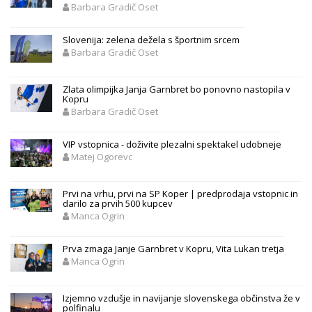
Barbara Gradič Oset
Slovenija: zelena dežela s športnim srcem
Barbara Gradič Oset
Zlata olimpijka Janja Garnbret bo ponovno nastopila v
Kopru
Barbara Gradič Oset
VIP vstopnica - doživite plezalni spektakel udobneje
Matej Ogorevc
Prvi na vrhu, prvi na SP Koper | predprodaja vstopnic in
darilo za prvih 500 kupcev
Manca Ogrin
Prva zmaga Janje Garnbret v Kopru, Vita Lukan tretja
Manca Ogrin
Izjemno vzdušje in navijanje slovenskega občinstva že v
polfinalu