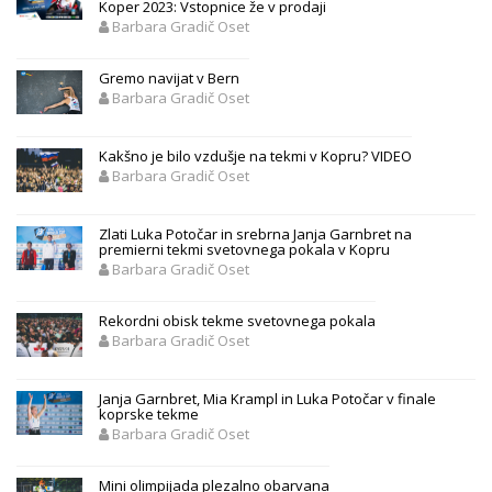
Koper 2023: Vstopnice že v prodaji
Barbara Gradič Oset
Gremo navijat v Bern
Barbara Gradič Oset
Kakšno je bilo vzdušje na tekmi v Kopru? VIDEO
Barbara Gradič Oset
Zlati Luka Potočar in srebrna Janja Garnbret na
premierni tekmi svetovnega pokala v Kopru
Barbara Gradič Oset
Rekordni obisk tekme svetovnega pokala
Barbara Gradič Oset
Janja Garnbret, Mia Krampl in Luka Potočar v finale
koprske tekme
Barbara Gradič Oset
Mini olimpijada plezalno obarvana