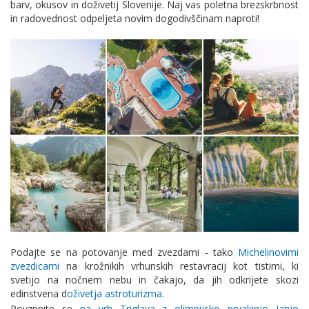
barv, okusov in doživetij Slovenije. Naj vas poletna brezskrbnost
in radovednost odpeljeta novim dogodivščinam naproti!
Podajte se na potovanje med zvezdami - tako
Michelinovimi
zvezdicami
na krožnikih vrhunskih restavracij kot tistimi, ki
svetijo na nočnem nebu in čakajo, da jih odkrijete skozi
edinstvena d
oživetja astroturizma
.
Povzpnite se
na vrh Triglava z olimpijsko prvakinjo Janjo