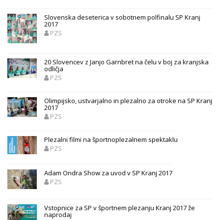
Slovenska deseterica v sobotnem polfinalu SP Kranj
2017
PZS
20 Slovencev z Janjo Garnbret na čelu v boj za kranjska
odličja
PZS
Olimpijsko, ustvarjalno in plezalno za otroke na SP Kranj
2017
PZS
Plezalni filmi na športnoplezalnem spektaklu
PZS
Adam Ondra Show za uvod v SP Kranj 2017
PZS
Vstopnice za SP v športnem plezanju Kranj 2017 že
naprodaj