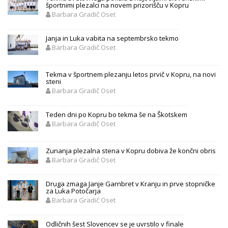
športnimi plezalci na novem prizorišču v Kopru
Barbara Gradič Oset
Janja in Luka vabita na septembrsko tekmo
Barbara Gradič Oset
Tekma v športnem plezanju letos prvič v Kopru, na novi
steni
Barbara Gradič Oset
Teden dni po Kopru bo tekma še na Škotskem
Barbara Gradič Oset
Zunanja plezalna stena v Kopru dobiva že končni obris
Barbara Gradič Oset
Druga zmaga Janje Garnbret v Kranju in prve stopničke
za Luka Potočarja
Barbara Gradič Oset
Odličnih šest Slovencev se je uvrstilo v finale