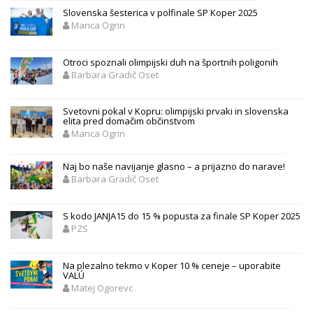
Slovenska šesterica v polfinale SP Koper 2025
Manca Ogrin
Otroci spoznali olimpijski duh na športnih poligonih
Barbara Gradič Oset
Svetovni pokal v Kopru: olimpijski prvaki in slovenska
elita pred domačim občinstvom
Manca Ogrin
Naj bo naše navijanje glasno – a prijazno do narave!
Barbara Gradič Oset
S kodo JANJA15 do 15 % popusta za finale SP Koper 2025
PZS
Na plezalno tekmo v Koper 10 % ceneje – uporabite
VALÚ
Matej Ogorevc