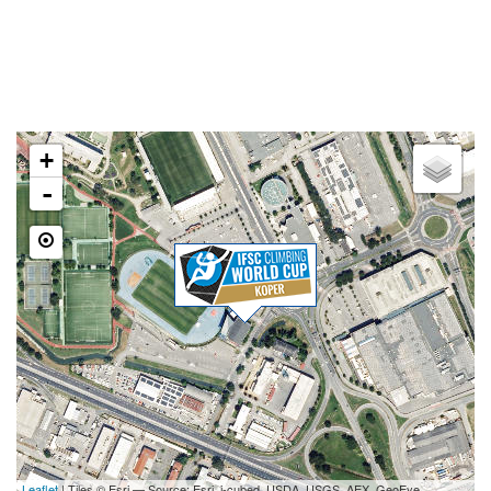
DVORANA ZLATO POLJE
Kidričeva cesta 55, SI-Kranj
LOKACIJA
+
-
Leaflet
| Tiles © Esri — Source: Esri, i-cubed, USDA, USGS, AEX, GeoEye,