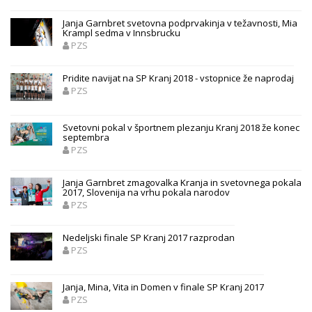
Janja Garnbret svetovna podprvakinja v težavnosti, Mia
Krampl sedma v Innsbrucku
PZS
Pridite navijat na SP Kranj 2018 - vstopnice že naprodaj
PZS
Svetovni pokal v športnem plezanju Kranj 2018 že konec
septembra
PZS
Janja Garnbret zmagovalka Kranja in svetovnega pokala
2017, Slovenija na vrhu pokala narodov
PZS
Nedeljski finale SP Kranj 2017 razprodan
PZS
Janja, Mina, Vita in Domen v finale SP Kranj 2017
PZS