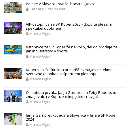
Poletje v Sloveniji: sveže, barvito, igrivo!
Barbara Gradič Oset
VIP-vstopnica za SP Koper 2025 - doživite plezalni
spektakel udobneje
Manca Ogrin
Vstopnice za SP Koper že na voljo, del od prodaje za
Janjino Botrstvo v športu
Manca Ogrin
Koper vsaj še štiri leta prizorišče zmagovite tekme
svetovnega pokala v športnem plezanju
Manca Ogrin
Olimpijska prvaka Janja Garnbret in Toby Roberts tudi
zmagovalca v Kopru z olimpijskimi navijači
Manca Ogrin
Janja Garnbret kot edina Slovenka v finale SP Koper
2024
Manca Ogrin