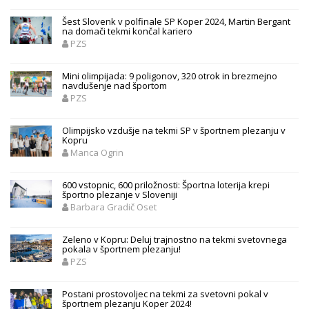
Šest Slovenk v polfinale SP Koper 2024, Martin Bergant
na domači tekmi končal kariero
PZS
Mini olimpijada: 9 poligonov, 320 otrok in brezmejno
navdušenje nad športom
PZS
Olimpijsko vzdušje na tekmi SP v športnem plezanju v
Kopru
Manca Ogrin
600 vstopnic, 600 priložnosti: Športna loterija krepi
športno plezanje v Sloveniji
Barbara Gradič Oset
Zeleno v Kopru: Deluj trajnostno na tekmi svetovnega
pokala v športnem plezanju!
PZS
Postani prostovoljec na tekmi za svetovni pokal v
športnem plezanju Koper 2024!