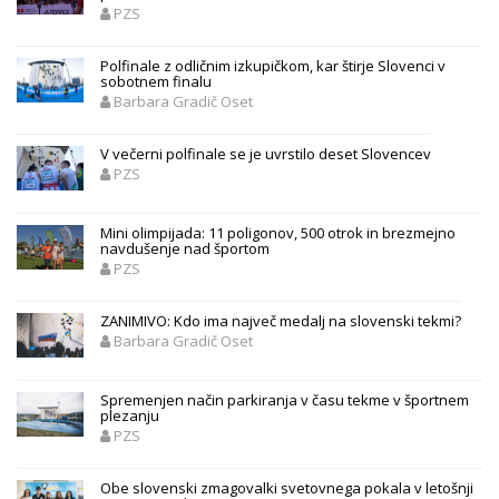
PZS
Polfinale z odličnim izkupičkom, kar štirje Slovenci v
sobotnem finalu
Barbara Gradič Oset
V večerni polfinale se je uvrstilo deset Slovencev
PZS
Mini olimpijada: 11 poligonov, 500 otrok in brezmejno
navdušenje nad športom
PZS
ZANIMIVO: Kdo ima največ medalj na slovenski tekmi?
Barbara Gradič Oset
Spremenjen način parkiranja v času tekme v športnem
plezanju
PZS
Obe slovenski zmagovalki svetovnega pokala v letošnji