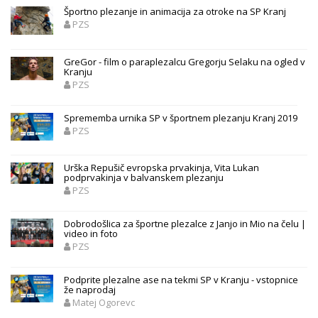
Športno plezanje in animacija za otroke na SP Kranj
PZS
GreGor - film o paraplezalcu Gregorju Selaku na ogled v
Kranju
PZS
Sprememba urnika SP v športnem plezanju Kranj 2019
PZS
Urška Repušič evropska prvakinja, Vita Lukan
podprvakinja v balvanskem plezanju
PZS
Dobrodošlica za športne plezalce z Janjo in Mio na čelu |
video in foto
PZS
Podprite plezalne ase na tekmi SP v Kranju - vstopnice
že naprodaj
Matej Ogorevc