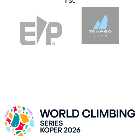
IFSC
SVETOVNI POKAL V ŠPORTNEM PLEZANJU, KRANJ