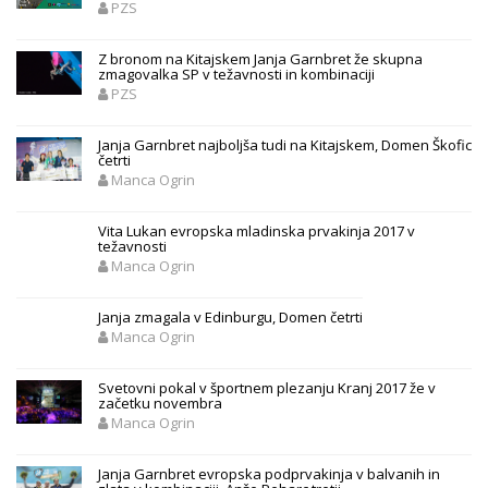
PZS
Z bronom na Kitajskem Janja Garnbret že skupna
zmagovalka SP v težavnosti in kombinaciji
PZS
Janja Garnbret najboljša tudi na Kitajskem, Domen Škofic
četrti
Manca Ogrin
Vita Lukan evropska mladinska prvakinja 2017 v
težavnosti
Manca Ogrin
Janja zmagala v Edinburgu, Domen četrti
Manca Ogrin
Svetovni pokal v športnem plezanju Kranj 2017 že v
začetku novembra
Manca Ogrin
Janja Garnbret evropska podprvakinja v balvanih in