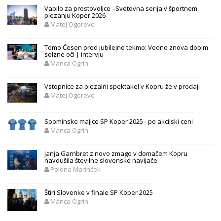
Vabilo za prostovoljce –Svetovna serija v športnem
plezanju Koper 2026
Matej Ogorevc
Tomo Česen pred jubilejno tekmo: Vedno znova dobim
solzne oči | intervju
Manca Ogrin
Vstopnice za plezalni spektakel v Kopru že v prodaji
Matej Ogorevc
Spominske majice SP Koper 2025 - po akcijski ceni
Manca Ogrin
Janja Garnbret z novo zmago v domačem Kopru
navdušila številne slovenske navijače
Polona Marinček
Štiri Slovenke v finale SP Koper 2025
Manca Ogrin