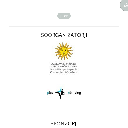
nex
prev
SOORGANIZATORJI
SPONZORJI