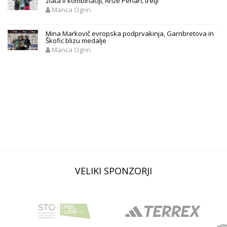
zlata v kombinaciji, Anže Peharc tretji
Manca Ogrin
Mina Markovič evropska podprvakinja, Garnbretova in
Škofic blizu medalje
Manca Ogrin
VELIKI SPONZORJI