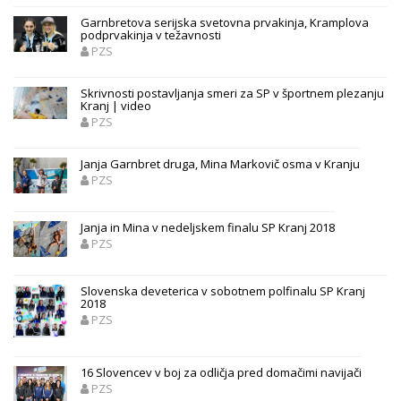
Garnbretova serijska svetovna prvakinja, Kramplova
podprvakinja v težavnosti
PZS
Skrivnosti postavljanja smeri za SP v športnem plezanju
Kranj | video
PZS
Janja Garnbret druga, Mina Markovič osma v Kranju
PZS
Janja in Mina v nedeljskem finalu SP Kranj 2018
PZS
Slovenska deveterica v sobotnem polfinalu SP Kranj
2018
PZS
16 Slovencev v boj za odličja pred domačimi navijači
PZS