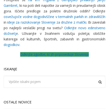
Garnbret,
ki na poti deli napotke za varnejši in preudarnejši obisk
gora. Iščete predloge za poletni družinski oddih? Odkrijte
osvežujoče vodne dogodivščine v termalnih parkih in zdraviliščih
in i
deje za raziskovanje Slovenije za družine z malčki
. Bi zaveslali
po najlepši veslaški progi na svetu?
Odkrijte novo edinstveno
doživetje
. Uživanjte v živahnem vzdušju poletja; obiščite
katerega od kulturnih, športnih, zabavnih in gastronomskih
dogodkov
.
Odkrijte zgodbe, ki jih pripoveduje Slovenija
ISKANJE
OSTALE NOVICE