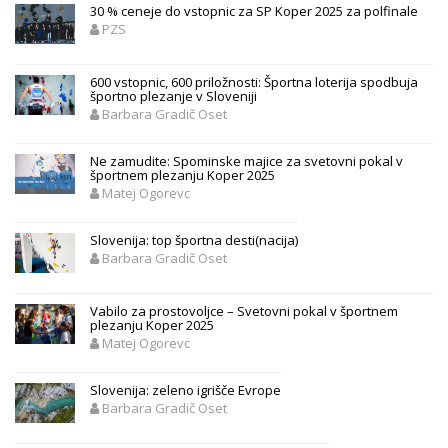
30 % ceneje do vstopnic za SP Koper 2025 za polfinale
PZS
600 vstopnic, 600 priložnosti: Športna loterija spodbuja
športno plezanje v Sloveniji
Barbara Gradič Oset
Ne zamudite: Spominske majice za svetovni pokal v
športnem plezanju Koper 2025
Matej Ogorevc
Slovenija: top športna desti(nacija)
Barbara Gradič Oset
Vabilo za prostovoljce – Svetovni pokal v športnem
plezanju Koper 2025
Matej Ogorevc
Slovenija: zeleno igrišče Evrope
Barbara Gradič Oset