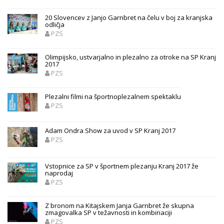
20 Slovencev z Janjo Garnbret na čelu v boj za kranjska
odličja
PZS
Olimpijsko, ustvarjalno in plezalno za otroke na SP Kranj
2017
PZS
Plezalni filmi na športnoplezalnem spektaklu
PZS
Adam Ondra Show za uvod v SP Kranj 2017
PZS
Vstopnice za SP v športnem plezanju Kranj 2017 že
naprodaj
PZS
Z bronom na Kitajskem Janja Garnbret že skupna
zmagovalka SP v težavnosti in kombinaciji
PZS