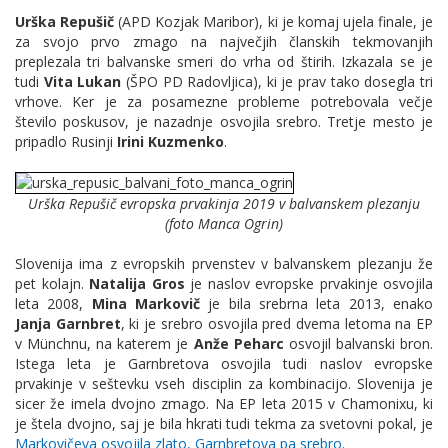
Urška Repušič
(APD Kozjak Maribor), ki je komaj ujela finale, je
za svojo prvo zmago na največjih članskih tekmovanjih
preplezala tri balvanske smeri do vrha od štirih. Izkazala se je
tudi
Vita Lukan
(ŠPO PD Radovljica), ki je prav tako dosegla tri
vrhove. Ker je za posamezne probleme potrebovala večje
število poskusov, je nazadnje osvojila srebro. Tretje mesto je
pripadlo Rusinji
Irini Kuzmenko
.
Urška Repušič evropska prvakinja 2019 v balvanskem plezanju
(foto Manca Ogrin)
Slovenija ima z evropskih prvenstev v balvanskem plezanju že
pet kolajn.
Natalija Gros
je naslov evropske prvakinje osvojila
leta 2008,
Mina Markovič
je bila srebrna leta 2013, enako
Janja Garnbret
, ki je srebro osvojila pred dvema letoma na EP
v Münchnu, na katerem je
Anže Peharc
osvojil balvanski bron.
Istega leta je Garnbretova osvojila tudi naslov evropske
prvakinje v seštevku vseh disciplin za kombinacijo. Slovenija je
sicer že imela dvojno zmago. Na EP leta 2015 v Chamonixu, ki
je štela dvojno, saj je bila hkrati tudi tekma za svetovni pokal, je
Markovičeva osvojila zlato, Garnbretova pa srebro
.