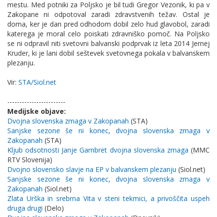
mestu. Med potniki za Poljsko je bil tudi Gregor Vezonik, ki pa v
Zakopane ni odpotoval zaradi zdravstvenih težav. Ostal je
doma, ker je dan pred odhodom dobil zelo hud glavobol, zaradi
katerega je moral celo poiskati zdravniško pomoč. Na Poljsko
se ni odpravil niti svetovni balvanski podprvak iz leta 2014 Jernej
Kruder, ki je lani dobil seštevek svetovnega pokala v balvanskem
plezanju.
Vir:
STA/Siol.net
------------------------
Medijske objave:
Dvojna slovenska zmaga v Zakopanah
(STA)
Sanjske sezone še ni konec, dvojna slovenska zmaga v
Zakopanah
(STA)
Kljub odsotnosti Janje Garnbret dvojna slovenska zmaga
(MMC
RTV Slovenija)
Dvojno slovensko slavje na EP v balvanskem plezanju
(Siol.net)
Sanjske sezone še ni konec, dvojna slovenska zmaga v
Zakopanah
(Siol.net)
Zlata Urška in srebrna Vita v steni tekmici, a privoščita uspeh
druga drugi
(Delo)