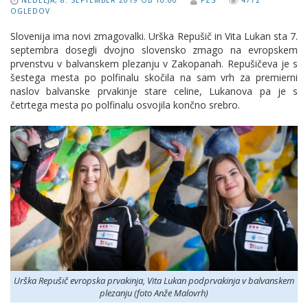
NEDELJA, 8. SEPTEMBER 2019 OB 10:00
PZS
4772
OGLEDOV
Slovenija ima novi zmagovalki. Urška Repušič in Vita Lukan sta 7.
septembra dosegli dvojno slovensko zmago na evropskem
prvenstvu v balvanskem plezanju v Zakopanah. Repušičeva je s
šestega mesta po polfinalu skočila na sam vrh za premierni
naslov balvanske prvakinje stare celine, Lukanova pa je s
četrtega mesta po polfinalu osvojila končno srebro.
Urška Repušič evropska prvakinja, Vita Lukan podprvakinja v balvanskem
plezanju (foto Anže Malovrh)