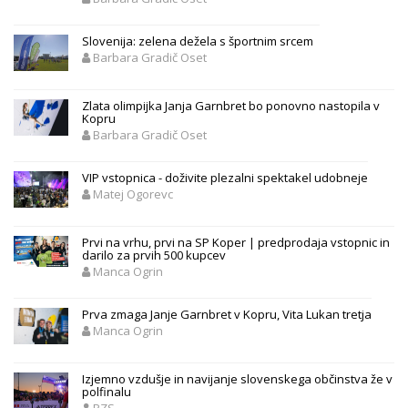
Slovenija: zelena dežela s športnim srcem
Barbara Gradič Oset
Zlata olimpijka Janja Garnbret bo ponovno nastopila v
Kopru
Barbara Gradič Oset
VIP vstopnica - doživite plezalni spektakel udobneje
Matej Ogorevc
Prvi na vrhu, prvi na SP Koper | predprodaja vstopnic in
darilo za prvih 500 kupcev
Manca Ogrin
Prva zmaga Janje Garnbret v Kopru, Vita Lukan tretja
Manca Ogrin
Izjemno vzdušje in navijanje slovenskega občinstva že v
polfinalu