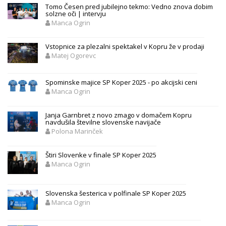
Tomo Česen pred jubilejno tekmo: Vedno znova dobim
solzne oči | intervju
Manca Ogrin
Vstopnice za plezalni spektakel v Kopru že v prodaji
Matej Ogorevc
Spominske majice SP Koper 2025 - po akcijski ceni
Manca Ogrin
Janja Garnbret z novo zmago v domačem Kopru
navdušila številne slovenske navijače
Polona Marinček
Štiri Slovenke v finale SP Koper 2025
Manca Ogrin
Slovenska šesterica v polfinale SP Koper 2025
Manca Ogrin