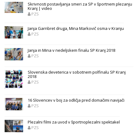
Skrivnosti postavljanja smeri za SP v športnem plezanju
Kranj | video
PZS
Janja Garnbret druga, Mina Markovič osma v Kranju
PZS
Janja in Mina v nedeljskem finalu SP Kranj 2018
PZS
Slovenska deveterica v sobotnem polfinalu SP Kranj
2018
PZS
16 Slovencev v boj za odličja pred domačimi navijači
PZS
Plezalni filmi za uvod v športnoplezalni spektakel
PZS