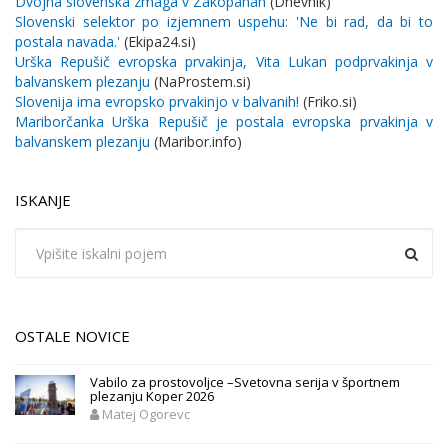
Dvojna slovenska zmaga v Zakopanah
(Dnevnik)
Slovenski selektor po izjemnem uspehu: 'Ne bi rad, da bi to
postala navada.'
(Ekipa24.si)
Urška Repušič evropska prvakinja, Vita Lukan podprvakinja v
balvanskem plezanju
(NaProstem.si)
Slovenija ima evropsko prvakinjo v balvanih!
(Friko.si)
Mariborčanka Urška Repušič je postala evropska prvakinja v
balvanskem plezanju
(Maribor.info)
ISKANJE
OSTALE NOVICE
Vabilo za prostovoljce –Svetovna serija v športnem
plezanju Koper 2026
Matej Ogorevc