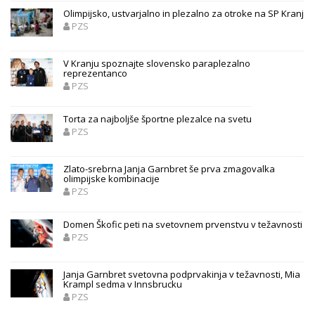
Olimpijsko, ustvarjalno in plezalno za otroke na SP Kranj
PZS
V Kranju spoznajte slovensko paraplezalno
reprezentanco
PZS
Torta za najboljše športne plezalce na svetu
PZS
Zlato-srebrna Janja Garnbret še prva zmagovalka
olimpijske kombinacije
PZS
Domen Škofic peti na svetovnem prvenstvu v težavnosti
PZS
Janja Garnbret svetovna podprvakinja v težavnosti, Mia
Krampl sedma v Innsbrucku
PZS