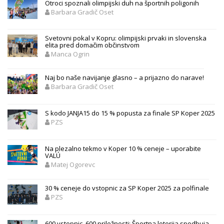
Otroci spoznali olimpijski duh na športnih poligonih
Barbara Gradič Oset
Svetovni pokal v Kopru: olimpijski prvaki in slovenska
elita pred domačim občinstvom
Manca Ogrin
Naj bo naše navijanje glasno – a prijazno do narave!
Barbara Gradič Oset
S kodo JANJA15 do 15 % popusta za finale SP Koper 2025
PZS
Na plezalno tekmo v Koper 10 % ceneje – uporabite
VALÚ
Matej Ogorevc
30 % ceneje do vstopnic za SP Koper 2025 za polfinale
PZS
600 vstopnic, 600 priložnosti: Športna loterija spodbuja