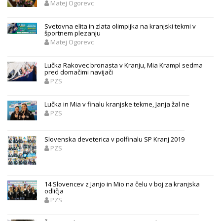
Matej Ogorevc
Svetovna elita in zlata olimpijka na kranjski tekmi v
športnem plezanju
Matej Ogorevc
Lučka Rakovec bronasta v Kranju, Mia Krampl sedma
pred domačimi navijači
PZS
Lučka in Mia v finalu kranjske tekme, Janja žal ne
PZS
Slovenska deveterica v polfinalu SP Kranj 2019
PZS
14 Slovencev z Janjo in Mio na čelu v boj za kranjska
odličja
PZS