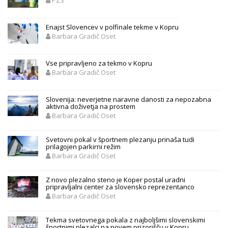
PZS
Enajst Slovencev v polfinale tekme v Kopru
Barbara Gradič Oset
Vse pripravljeno za tekmo v Kopru
Barbara Gradič Oset
Slovenija: neverjetne naravne danosti za nepozabna
aktivna doživetja na prostem
Barbara Gradič Oset
Svetovni pokal v športnem plezanju prinaša tudi
prilagojen parkirni režim
Barbara Gradič Oset
Z novo plezalno steno je Koper postal uradni
pripravljalni center za slovensko reprezentanco
Barbara Gradič Oset
Tekma svetovnega pokala z najboljšimi slovenskimi
športnimi plezalci na novem prizorišču v Kopru