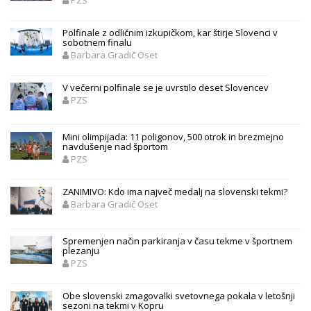
PZS
Polfinale z odličnim izkupičkom, kar štirje Slovenci v
sobotnem finalu
Barbara Gradič Oset
V večerni polfinale se je uvrstilo deset Slovencev
PZS
Mini olimpijada: 11 poligonov, 500 otrok in brezmejno
navdušenje nad športom
PZS
ZANIMIVO: Kdo ima največ medalj na slovenski tekmi?
Barbara Gradič Oset
Spremenjen način parkiranja v času tekme v športnem
plezanju
PZS
Obe slovenski zmagovalki svetovnega pokala v letošnji
sezoni na tekmi v Kopru