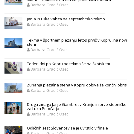
Barbara Gradič Oset
Janja in Luka vabita na septembrsko tekmo
Barbara Gradič Oset
Tekma v športnem plezanju letos prvič v Kopru, na novi
steni
Barbara Gradič Oset
Teden dni po Kopru bo tekma še na Škotskem
Barbara Gradič Oset
Zunanja plezalna stena v Kopru dobiva že končni obris
Barbara Gradič Oset
Druga zmaga Janje Garnbret v Kranju in prve stopničke
za Luka Potočarja
Barbara Gradič Oset
Odličnih šest Slovencev se je uvrstilo v finale
Barbara Gradič Oset