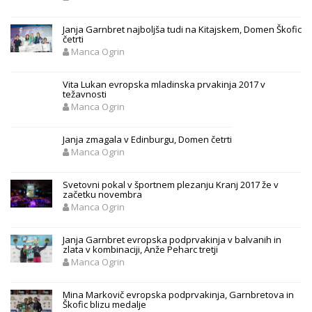
Janja Garnbret najboljša tudi na Kitajskem, Domen Škofic
četrti
Manca Ogrin
Vita Lukan evropska mladinska prvakinja 2017 v
težavnosti
Manca Ogrin
Janja zmagala v Edinburgu, Domen četrti
Manca Ogrin
Svetovni pokal v športnem plezanju Kranj 2017 že v
začetku novembra
Manca Ogrin
Janja Garnbret evropska podprvakinja v balvanih in
zlata v kombinaciji, Anže Peharc tretji
Manca Ogrin
Mina Markovič evropska podprvakinja, Garnbretova in
Škofic blizu medalje