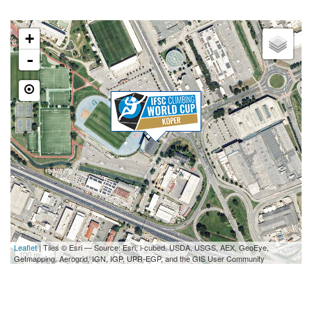
+
-
Leaflet
| Tiles © Esri — Source: Esri, i-cubed, USDA, USGS, AEX, GeoEye,
100 m
Getmapping, Aerogrid, IGN, IGP, UPR-EGP, and the GIS User Community