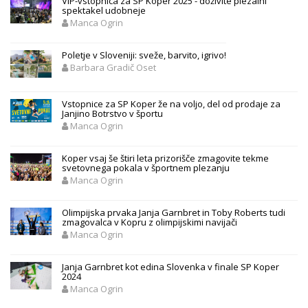
VIP-vstopnica za SP Koper 2025 - doživite plezalni
spektakel udobneje
Manca Ogrin
Poletje v Sloveniji: sveže, barvito, igrivo!
Barbara Gradič Oset
Vstopnice za SP Koper že na voljo, del od prodaje za
Janjino Botrstvo v športu
Manca Ogrin
Koper vsaj še štiri leta prizorišče zmagovite tekme
svetovnega pokala v športnem plezanju
Manca Ogrin
Olimpijska prvaka Janja Garnbret in Toby Roberts tudi
zmagovalca v Kopru z olimpijskimi navijači
Manca Ogrin
Janja Garnbret kot edina Slovenka v finale SP Koper
2024
Manca Ogrin