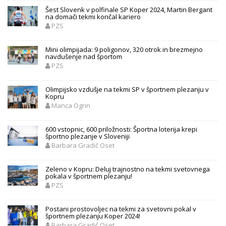
Šest Slovenk v polfinale SP Koper 2024, Martin Bergant
na domači tekmi končal kariero
PZS
Mini olimpijada: 9 poligonov, 320 otrok in brezmejno
navdušenje nad športom
PZS
Olimpijsko vzdušje na tekmi SP v športnem plezanju v
Kopru
Manca Ogrin
600 vstopnic, 600 priložnosti: Športna loterija krepi
športno plezanje v Sloveniji
Barbara Gradič Oset
Zeleno v Kopru: Deluj trajnostno na tekmi svetovnega
pokala v športnem plezanju!
PZS
Postani prostovoljec na tekmi za svetovni pokal v
športnem plezanju Koper 2024!
Barbara Gradič Oset