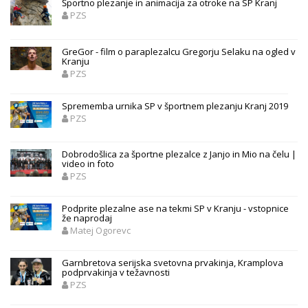
Športno plezanje in animacija za otroke na SP Kranj
PZS
GreGor - film o paraplezalcu Gregorju Selaku na ogled v
Kranju
PZS
Sprememba urnika SP v športnem plezanju Kranj 2019
PZS
Dobrodošlica za športne plezalce z Janjo in Mio na čelu |
video in foto
PZS
Podprite plezalne ase na tekmi SP v Kranju - vstopnice
že naprodaj
Matej Ogorevc
Garnbretova serijska svetovna prvakinja, Kramplova
podprvakinja v težavnosti
PZS