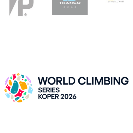
SVETOVNI POKAL V ŠPORTNEM PLEZANJU, KRANJ
DVORANA ZLATO POLJE
Kidričeva cesta 55, SI-Kranj
LOKACIJA