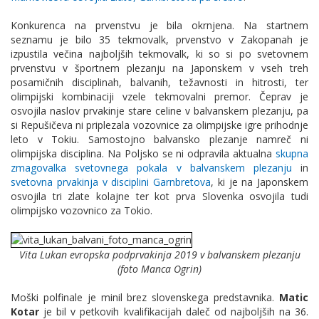
Konkurenca na prvenstvu je bila okrnjena. Na startnem
seznamu je bilo 35 tekmovalk, prvenstvo v Zakopanah je
izpustila večina najboljših tekmovalk, ki so si po svetovnem
prvenstvu v športnem plezanju na Japonskem v vseh treh
posamičnih disciplinah, balvanih, težavnosti in hitrosti, ter
olimpijski kombinaciji vzele tekmovalni premor. Čeprav je
osvojila naslov prvakinje stare celine v balvanskem plezanju, pa
si Repušičeva ni priplezala vozovnice za olimpijske igre prihodnje
leto v Tokiu. Samostojno balvansko plezanje namreč ni
olimpijska disciplina. Na Poljsko se ni odpravila aktualna
skupna
zmagovalka svetovnega pokala v balvanskem plezanju
in
svetovna prvakinja v disciplini Garnbretova
, ki je na Japonskem
osvojila tri zlate kolajne ter kot prva Slovenka osvojila tudi
olimpijsko vozovnico za Tokio.
Vita Lukan evropska podprvakinja 2019 v balvanskem plezanju
(foto Manca Ogrin)
Moški polfinale je minil brez slovenskega predstavnika.
Matic
Kotar
je bil v petkovih kvalifikacijah daleč od najboljših na 36.