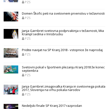
PZS
Domen Škofic peti na svetovnem prvenstvu v težavnosti
PZS
Janja Garnbret svetovna podprvakinja v težavnosti, Mia
Krampl sedma v Innsbrucku
PZS
Pridite navijat na SP Kranj 2018 - vstopnice že naprodaj
PZS
Svetovni pokal v športnem plezanju Kranj 2018 že konec
septembra
PZS
Janja Garnbret zmagovalka Kranja in svetovnega pokala
2017, Slovenija na vrhu pokala narodov
PZS
Nedeljski finale SP Kranj 2017 razprodan