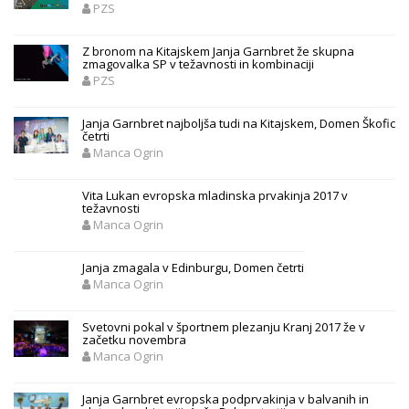
PZS
Z bronom na Kitajskem Janja Garnbret že skupna
zmagovalka SP v težavnosti in kombinaciji
PZS
Janja Garnbret najboljša tudi na Kitajskem, Domen Škofic
četrti
Manca Ogrin
Vita Lukan evropska mladinska prvakinja 2017 v
težavnosti
Manca Ogrin
Janja zmagala v Edinburgu, Domen četrti
Manca Ogrin
Svetovni pokal v športnem plezanju Kranj 2017 že v
začetku novembra
Manca Ogrin
Janja Garnbret evropska podprvakinja v balvanih in