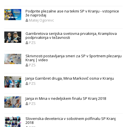
Podprite plezalne ase na tekmi SP v Kranju - vstopnice
že naprodaj
Matej Ogorevc
Garnbretova serijska svetovna prvakinja, Kramplova
podprvakinja v težavnosti
PZS
Skrivnosti postavljanja smeri za SP v športnem plezanju
Kranj | video
PZS
Janja Garnbret druga, Mina Markovič osma v Kranju
PZS
Janja in Mina v nedeljskem finalu SP Kranj 2018
PZS
Slovenska deveterica v sobotnem polfinalu SP Kranj
2018