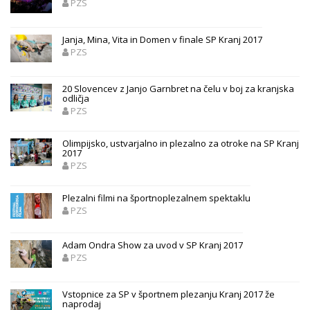
PZS
Janja, Mina, Vita in Domen v finale SP Kranj 2017
PZS
20 Slovencev z Janjo Garnbret na čelu v boj za kranjska
odličja
PZS
Olimpijsko, ustvarjalno in plezalno za otroke na SP Kranj
2017
PZS
Plezalni filmi na športnoplezalnem spektaklu
PZS
Adam Ondra Show za uvod v SP Kranj 2017
PZS
Vstopnice za SP v športnem plezanju Kranj 2017 že
naprodaj