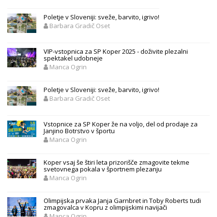
Poletje v Sloveniji: sveže, barvito, igrivo!
Barbara Gradič Oset
VIP-vstopnica za SP Koper 2025 - doživite plezalni
spektakel udobneje
Manca Ogrin
Poletje v Sloveniji: sveže, barvito, igrivo!
Barbara Gradič Oset
Vstopnice za SP Koper že na voljo, del od prodaje za
Janjino Botrstvo v športu
Manca Ogrin
Koper vsaj še štiri leta prizorišče zmagovite tekme
svetovnega pokala v športnem plezanju
Manca Ogrin
Olimpijska prvaka Janja Garnbret in Toby Roberts tudi
zmagovalca v Kopru z olimpijskimi navijači
Manca Ogrin