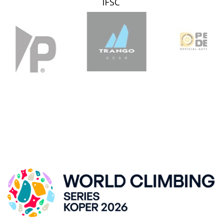
IFSC
SVETOVNI POKAL V ŠPORTNEM PLEZANJU, KRANJ