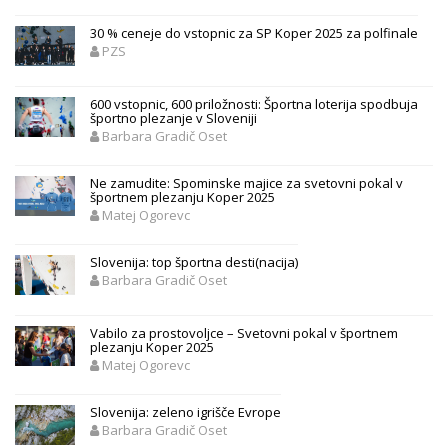
30 % ceneje do vstopnic za SP Koper 2025 za polfinale
PZS
600 vstopnic, 600 priložnosti: Športna loterija spodbuja
športno plezanje v Sloveniji
Barbara Gradič Oset
Ne zamudite: Spominske majice za svetovni pokal v
športnem plezanju Koper 2025
Matej Ogorevc
Slovenija: top športna desti(nacija)
Barbara Gradič Oset
Vabilo za prostovoljce – Svetovni pokal v športnem
plezanju Koper 2025
Matej Ogorevc
Slovenija: zeleno igrišče Evrope
Barbara Gradič Oset