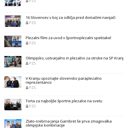
PZS
16 Slovencev v boj za odličja pred domačimi navijači
PZS
Plezalni filmi za uvod v športnoplezalni spektakel
PZS
Olimpijsko, ustvarjalno in plezalno za otroke na SP Kranj
PZS
V Kranju spoznajte slovensko paraplezalno
reprezentanco
PZS
Torta za najboljše športne plezalce na svetu
PZS
Zlato-srebrna Janja Garnbret še prva zmagovalka
olimpijske kombinacije