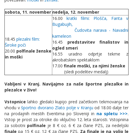
sobota, 11. november
nedelja, 12. november
16.00
kratki filmi: Plošča, Fanta v
Bugabujih,
Čudovita narava - Navadni
kameleon
18.45
plezalni film:
16.45
predstavitev finalistov in
Široke poči
ogled smeri
20.00
polfinale ženske
16.55 uradno odprtje tekme z
in moški
akrobatskim spektaklom
17.00
finale moški, za njimi ženske
(sledi podelitev medalj)
Vabljeni v Kranj.
Navijajmo za naše športne plezalke in
plezalce v živo!
Vstopnice
lahko gledalci kupijo pred začetkom tekmovanja na
vhodu v
športno dvorano Zlato polje v Kranju
od 18.00 dalje ter
na prodajnih mestih Eventima po Sloveniji in
na spletu >>>
.
Vstop je prost za otroke do vključno 12. leta starosti. Vstopnina
za sobotni
polfinale
je 8 € oz. 6 € za člane PZS, za nedeljski
finale
pa 15 € oz. 12 € za člane PZS
.
Za finale je na voljo le