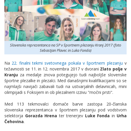
Slovenska reprezentanca na SP v športnem plezanju Kranj 2017 (foto
Sebastjan Plavec in Luka Fonda)
Na
22. finalni tekmi svetovnega pokala v športnem plezanju
v
težavnosti se 11. in 12. novembra 2017 v dvorani
Zlato polje v
Kranju
za medalje znova potegujejo tudi najboljše slovenske
športne plezalke in plezalci. Med današnjimi kvalifikacijami so se
najmlajši navijači zabavali tudi na ustvarjalnih delavnicah, mini
olimpijadi s Foksijem in ob plezalnem izzivu "močni prsti".
Med 113 tekmovalci domače barve zastopa 20-članska
slovenska reprezentanca v športnem plezanju
pod vodstvom
selektorja
Gorazda Hrena
ter trenerjev
Luke Fonda
in
Urha
Čehovina
.