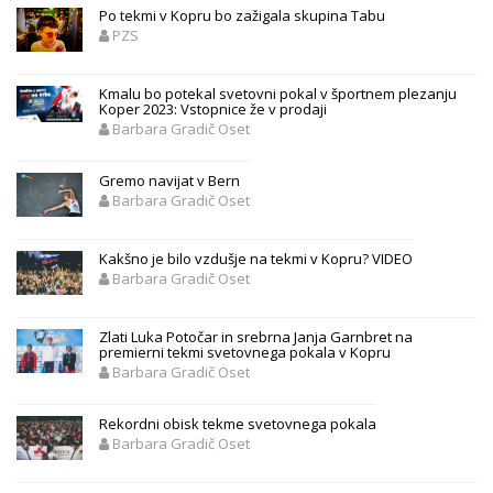
Po tekmi v Kopru bo zažigala skupina Tabu
PZS
Kmalu bo potekal svetovni pokal v športnem plezanju
Koper 2023: Vstopnice že v prodaji
Barbara Gradič Oset
Gremo navijat v Bern
Barbara Gradič Oset
Kakšno je bilo vzdušje na tekmi v Kopru? VIDEO
Barbara Gradič Oset
Zlati Luka Potočar in srebrna Janja Garnbret na
premierni tekmi svetovnega pokala v Kopru
Barbara Gradič Oset
Rekordni obisk tekme svetovnega pokala
Barbara Gradič Oset