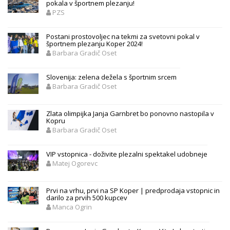
pokala v športnem plezanju!
PZS
Postani prostovoljec na tekmi za svetovni pokal v
športnem plezanju Koper 2024!
Barbara Gradič Oset
Slovenija: zelena dežela s športnim srcem
Barbara Gradič Oset
Zlata olimpijka Janja Garnbret bo ponovno nastopila v
Kopru
Barbara Gradič Oset
VIP vstopnica - doživite plezalni spektakel udobneje
Matej Ogorevc
Prvi na vrhu, prvi na SP Koper | predprodaja vstopnic in
darilo za prvih 500 kupcev
Manca Ogrin