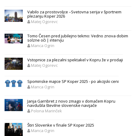
Vabilo za prostovoljce –Svetovna serija v športnem
plezanju Koper 2026
Matej Ogorevc
Tomo Česen pred jubilejno tekmo: Vedno znova dobim
solzne oči | intervju
Manca Ogrin
Vstopnice za plezalni spektakel v Kopru že v prodaji
Matej Ogorevc
Spominske majice SP Koper 2025 - po akcijski ceni
Manca Ogrin
Janja Garnbret z novo zmago v domačem Kopru
navdušila številne slovenske navijače
Polona Marinček
Štiri Slovenke v finale SP Koper 2025
Manca Ogrin