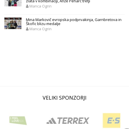
zlata v kombinaciji, Anže Peharc tretji
Manca Ogrin
Mina Markovič evropska podprvakinja, Garnbretova in
Škofic blizu medalje
Manca Ogrin
VELIKI SPONZORJI