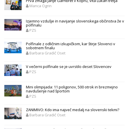
Prva zmaga Janje Garnbret v Kopru, Vita Lukan tretja
Manca Ogrin
Izjemno vzdušje in navijanje slovenskega občinstva že v
polfinalu
PZS
Polfinale z odličnim izkupičkom, kar štirje Slovenci v
sobotnem finalu
Barbara Gradič Oset
V večerni polfinale se je uvrstilo deset Slovencev
PZS
Mini olimpijada: 11 poligonov, 500 otrok in brezmejno
navdušenje nad športom
PZS
ZANIMIVO: Kdo ima največ medalj na slovenski tekmi?
Barbara Gradič Oset