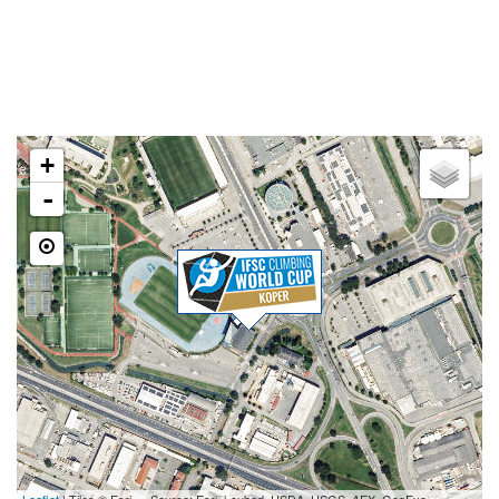
DVORANA ZLATO POLJE
Kidričeva cesta 55, SI-Kranj
LOKACIJA
+
-
Leaflet
| Tiles © Esri — Source: Esri, i-cubed, USDA, USGS, AEX, GeoEye,