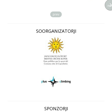
nex
prev
SOORGANIZATORJI
SPONZORJI