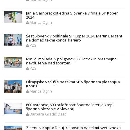
Janja Garnbret kot edina Slovenka v finale SP Koper
2024
Manca Ogrin
Šest Slovenk v polfinale SP Koper 2024, Martin Bergant
na domači tekmi končal kariero
PZS
Mini olimpijada: 9 poligonov, 320 otrok in brezmejno
navdušenje nad športom
PZS
Olimpijsko vzdušje na tekmi SP v športnem plezanju v
Kopru
Manca Ogrin
600 vstopnic, 600 priložnosti: Športna loterija krepi
športno plezanje v Sloveniji
Barbara Gradič Oset
Zeleno v Kopru: Deluj trajnostno na tekmi svetovnega