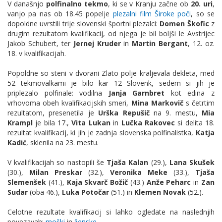
V današnjo
polfinalno tekmo
, ki se v Kranju začne ob
20. uri
,
vanjo pa nas ob 18.45 popelje
plezalni film Široke poči
, so se
dopoldne uvrstili trije slovenski športni plezalci:
Domen Škofic
z
drugim rezultatom kvalifikacij, od njega je bil boljši le Avstrijec
Jakob Schubert, ter
Jernej Kruder
in
Martin Bergant
, 12. oz.
18. v kvalifikacijah.
Popoldne so steni v dvorani Zlato polje kraljevala dekleta, med
52 tekmovalkami je bilo kar 12 Slovenk, sedem si jih je
priplezalo polfinale: vodilna
Janja Garnbret
kot edina z
vrhovoma obeh kvalifikacijskih smeri,
Mina Markovič
s četrtim
rezultatom, presenetila je
Urška Repušič
na 9. mestu,
Mia
Krampl
je bila 17.,
Vita Lukan
in
Lučka Rakovec
si delita 18.
rezultat kvalifikacij, ki jih je zadnja slovenska polfinalistka,
Katja
Kadić
, sklenila na 23. mestu.
V kvalifikacijah so nastopili še
Tjaša Kalan
(29.),
Lana Skušek
(30.),
Milan Preskar
(32.),
Veronika Meke
(33.),
Tjaša
Slemenšek
(41.),
Kaja Skvarč Božič
(43.)
Anže Peharc
in
Zan
Sudar
(oba 46.),
Luka Potočar
(51.) in
Klemen Novak
(52.).
Celotne rezultate kvalifikacij si lahko ogledate na naslednjih
povezavah:
moški
in
ženske
.