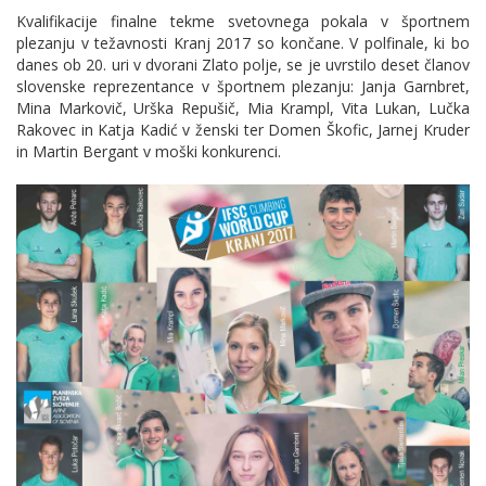
Kvalifikacije finalne tekme svetovnega pokala v športnem
plezanju v težavnosti Kranj 2017 so končane. V polfinale, ki bo
danes ob 20. uri v dvorani Zlato polje, se je uvrstilo deset članov
slovenske reprezentance v športnem plezanju: Janja Garnbret,
Mina Markovič, Urška Repušič, Mia Krampl, Vita Lukan, Lučka
Rakovec in Katja Kadić v ženski ter Domen Škofic, Jarnej Kruder
in Martin Bergant v moški konkurenci.