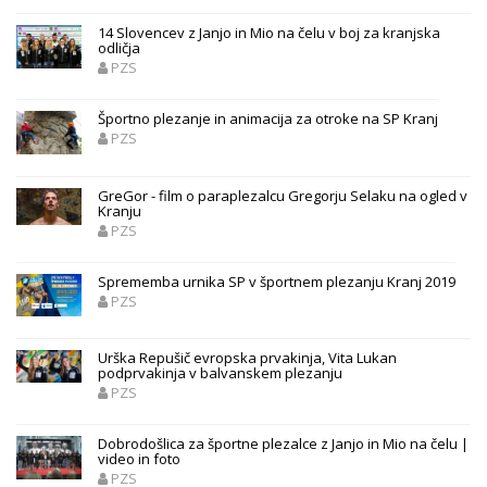
14 Slovencev z Janjo in Mio na čelu v boj za kranjska
odličja
PZS
Športno plezanje in animacija za otroke na SP Kranj
PZS
GreGor - film o paraplezalcu Gregorju Selaku na ogled v
Kranju
PZS
Sprememba urnika SP v športnem plezanju Kranj 2019
PZS
Urška Repušič evropska prvakinja, Vita Lukan
podprvakinja v balvanskem plezanju
PZS
Dobrodošlica za športne plezalce z Janjo in Mio na čelu |
video in foto
PZS