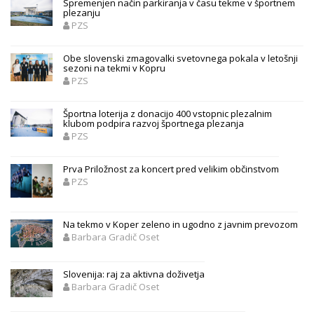
Spremenjen način parkiranja v času tekme v športnem
plezanju
PZS
Obe slovenski zmagovalki svetovnega pokala v letošnji
sezoni na tekmi v Kopru
PZS
Športna loterija z donacijo 400 vstopnic plezalnim
klubom podpira razvoj športnega plezanja
PZS
Prva Priložnost za koncert pred velikim občinstvom
PZS
Na tekmo v Koper zeleno in ugodno z javnim prevozom
Barbara Gradič Oset
Slovenija: raj za aktivna doživetja
Barbara Gradič Oset