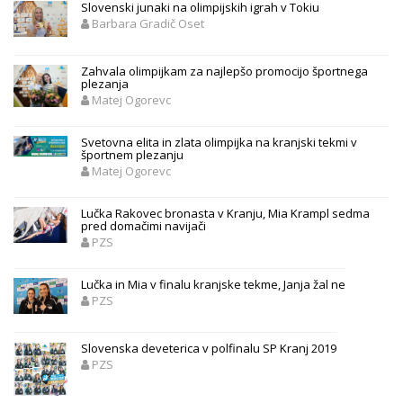
Slovenski junaki na olimpijskih igrah v Tokiu
Barbara Gradič Oset
Zahvala olimpijkam za najlepšo promocijo športnega
plezanja
Matej Ogorevc
Svetovna elita in zlata olimpijka na kranjski tekmi v
športnem plezanju
Matej Ogorevc
Lučka Rakovec bronasta v Kranju, Mia Krampl sedma
pred domačimi navijači
PZS
Lučka in Mia v finalu kranjske tekme, Janja žal ne
PZS
Slovenska deveterica v polfinalu SP Kranj 2019
PZS