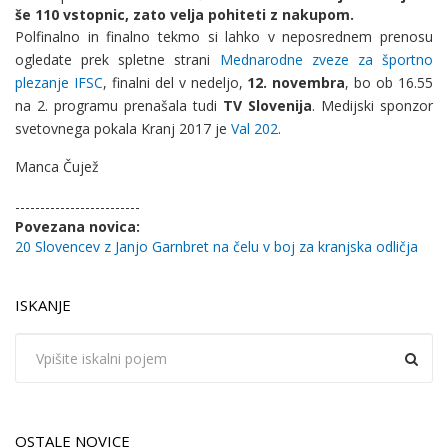
še 110 vstopnic, zato velja pohiteti z nakupom.
Polfinalno in finalno tekmo si lahko v neposrednem prenosu
ogledate prek spletne strani
Mednarodne zveze za športno
plezanje IFSC
, finalni del v nedeljo,
12. novembra
, bo ob 16.55
na 2. programu prenašala tudi
TV Slovenija
. Medijski sponzor
svetovnega pokala Kranj 2017 je
Val 202
.
Manca Čujež
-------------------------
Povezana novica:
20 Slovencev z Janjo Garnbret na čelu v boj za kranjska odličja
ISKANJE
OSTALE NOVICE