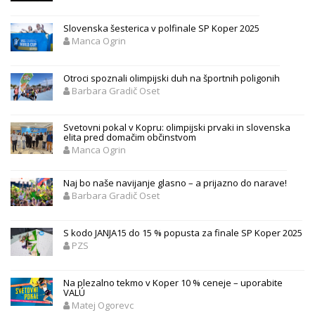
Slovenska šesterica v polfinale SP Koper 2025
Manca Ogrin
Otroci spoznali olimpijski duh na športnih poligonih
Barbara Gradič Oset
Svetovni pokal v Kopru: olimpijski prvaki in slovenska
elita pred domačim občinstvom
Manca Ogrin
Naj bo naše navijanje glasno – a prijazno do narave!
Barbara Gradič Oset
S kodo JANJA15 do 15 % popusta za finale SP Koper 2025
PZS
Na plezalno tekmo v Koper 10 % ceneje – uporabite
VALÚ
Matej Ogorevc