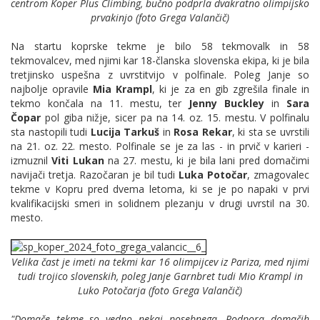
centrom Koper Plus Climbing, bučno podprla dvakratno olimpijsko
prvakinjo (foto Grega Valančič)
Na startu koprske tekme je bilo 58 tekmovalk in 58
tekmovalcev, med njimi kar 18-članska slovenska ekipa, ki je bila
tretjinsko uspešna z uvrstitvijo v polfinale. Poleg Janje so
najbolje opravile
Mia Krampl
, ki je za en gib zgrešila finale in
tekmo končala na 11. mestu, ter
Jenny Buckley
in
Sara
Čopar
pol giba nižje, sicer pa na 14. oz. 15. mestu. V polfinalu
sta nastopili tudi
Lucija Tarkuš
in
Rosa Rekar
, ki sta se uvrstili
na 21. oz. 22. mesto. Polfinale se je za las - in prvič v karieri -
izmuznil
Viti Lukan
na 27. mestu, ki je bila lani pred domačimi
navijači tretja. Razočaran je bil tudi
Luka Potočar
, zmagovalec
tekme v Kopru pred dvema letoma, ki se je po napaki v prvi
kvalifikacijski smeri in solidnem plezanju v drugi uvrstil na 30.
mesto.
Velika čast je imeti na tekmi kar 16 olimpijcev iz Pariza, med njimi
tudi trojico slovenskih, poleg Janje Garnbret tudi Mio Krampl in
Luko Potočarja (foto Grega Valančič)
"Domače tekme so vedno nekaj posebnega. Podpora domačih