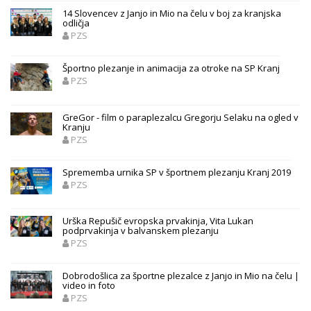
14 Slovencev z Janjo in Mio na čelu v boj za kranjska
odličja
PZS
Športno plezanje in animacija za otroke na SP Kranj
PZS
GreGor - film o paraplezalcu Gregorju Selaku na ogled v
Kranju
PZS
Sprememba urnika SP v športnem plezanju Kranj 2019
PZS
Urška Repušič evropska prvakinja, Vita Lukan
podprvakinja v balvanskem plezanju
PZS
Dobrodošlica za športne plezalce z Janjo in Mio na čelu |
video in foto
PZS