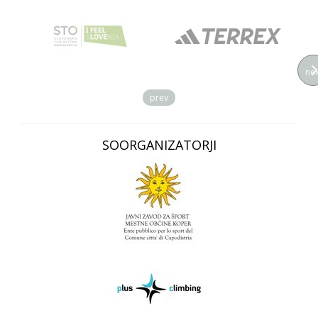
nex
prev
SOORGANIZATORJI