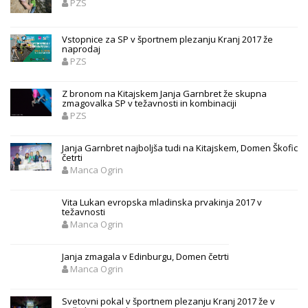
PZS
Vstopnice za SP v športnem plezanju Kranj 2017 že
naprodaj
PZS
Z bronom na Kitajskem Janja Garnbret že skupna
zmagovalka SP v težavnosti in kombinaciji
PZS
Janja Garnbret najboljša tudi na Kitajskem, Domen Škofic
četrti
Manca Ogrin
Vita Lukan evropska mladinska prvakinja 2017 v
težavnosti
Manca Ogrin
Janja zmagala v Edinburgu, Domen četrti
Manca Ogrin
Svetovni pokal v športnem plezanju Kranj 2017 že v