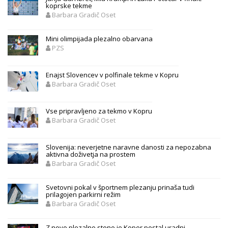
koprske tekme
Barbara Gradič Oset
Mini olimpijada plezalno obarvana
PZS
Enajst Slovencev v polfinale tekme v Kopru
Barbara Gradič Oset
Vse pripravljeno za tekmo v Kopru
Barbara Gradič Oset
Slovenija: neverjetne naravne danosti za nepozabna
aktivna doživetja na prostem
Barbara Gradič Oset
Svetovni pokal v športnem plezanju prinaša tudi
prilagojen parkirni režim
Barbara Gradič Oset
Z novo plezalno steno je Koper postal uradni