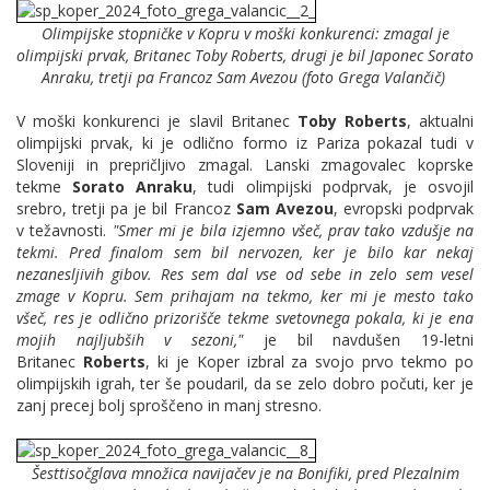
Olimpijske stopničke v Kopru v moški konkurenci: zmagal je
olimpijski prvak, Britanec Toby Roberts, drugi je bil Japonec Sorato
Anraku, tretji pa Francoz Sam Avezou (foto Grega Valančič)
V moški konkurenci je slavil Britanec
Toby Roberts
, aktualni
olimpijski prvak, ki je odlično formo iz Pariza pokazal tudi v
Sloveniji in prepričljivo zmagal. Lanski zmagovalec koprske
tekme
Sorato Anraku
, tudi olimpijski podprvak, je osvojil
srebro, tretji pa je bil Francoz
Sam Avezou
, evropski podprvak
v težavnosti.
"Smer mi je bila izjemno všeč, prav tako vzdušje na
tekmi. Pred finalom sem bil nervozen, ker je bilo kar nekaj
nezanesljivih gibov. Res sem dal vse od sebe in zelo sem vesel
zmage v Kopru. Sem prihajam na tekmo, ker mi je mesto tako
všeč, res je odlično prizorišče tekme svetovnega pokala, ki je ena
mojih najljubših v sezoni,"
je bil navdušen 19-letni
Britanec
Roberts
, ki je Koper izbral za svojo prvo tekmo po
olimpijskih igrah, ter še poudaril, da se zelo dobro počuti, ker je
zanj precej bolj sproščeno in manj stresno.
Šesttisočglava množica navijačev je na Bonifiki, pred Plezalnim