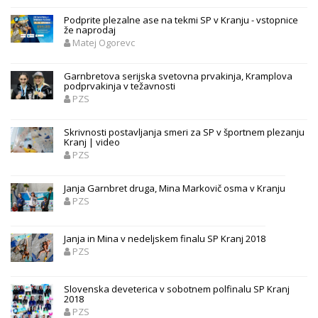
Podprite plezalne ase na tekmi SP v Kranju - vstopnice
že naprodaj
Matej Ogorevc
Garnbretova serijska svetovna prvakinja, Kramplova
podprvakinja v težavnosti
PZS
Skrivnosti postavljanja smeri za SP v športnem plezanju
Kranj | video
PZS
Janja Garnbret druga, Mina Markovič osma v Kranju
PZS
Janja in Mina v nedeljskem finalu SP Kranj 2018
PZS
Slovenska deveterica v sobotnem polfinalu SP Kranj
2018
PZS