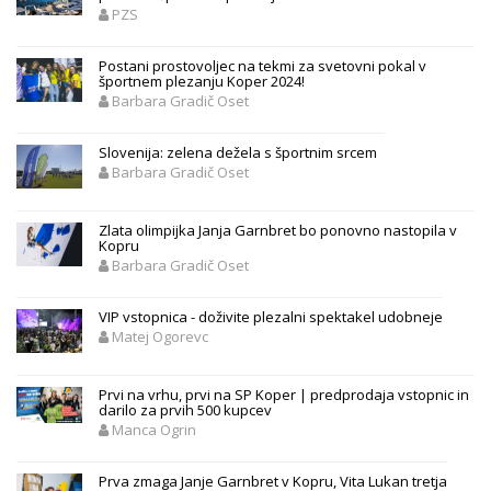
PZS
Postani prostovoljec na tekmi za svetovni pokal v
športnem plezanju Koper 2024!
Barbara Gradič Oset
Slovenija: zelena dežela s športnim srcem
Barbara Gradič Oset
Zlata olimpijka Janja Garnbret bo ponovno nastopila v
Kopru
Barbara Gradič Oset
VIP vstopnica - doživite plezalni spektakel udobneje
Matej Ogorevc
Prvi na vrhu, prvi na SP Koper | predprodaja vstopnic in
darilo za prvih 500 kupcev
Manca Ogrin
Prva zmaga Janje Garnbret v Kopru, Vita Lukan tretja