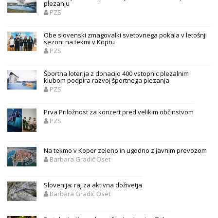
plezanju
PZS
Obe slovenski zmagovalki svetovnega pokala v letošnji
sezoni na tekmi v Kopru
PZS
Športna loterija z donacijo 400 vstopnic plezalnim
klubom podpira razvoj športnega plezanja
PZS
Prva Priložnost za koncert pred velikim občinstvom
PZS
Na tekmo v Koper zeleno in ugodno z javnim prevozom
Barbara Gradič Oset
Slovenija: raj za aktivna doživetja
Barbara Gradič Oset