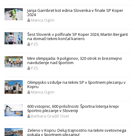
Janja Garnbret kot edina Slovenka v finale SP Koper
2024
Manca Ogrin
Šest Slovenk v polfinale SP Koper 2024, Martin Bergant
na domači tekmi končal kariero
PZS
Mini olimpijada: 9 poligonov, 320 otrok in brezmejno
navdušenje nad športom
PZS
Olimpijsko vzdušje na tekmi SP v športnem plezanju v
Kopru
Manca Ogrin
600 vstopnic, 600 priložnosti: Športna loterija krepi
športno plezanje v Sloveniji
Barbara Gradič Oset
Zeleno v Kopru: Deluj trajnostno na tekmi svetovnega
pokala v športnem plezanju!