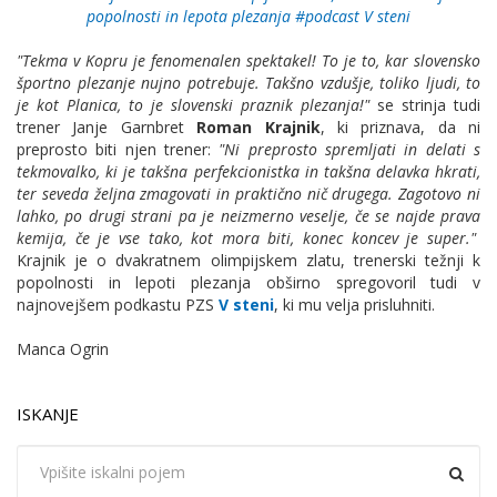
popolnosti in lepota plezanja #podcast V steni
"Tekma v Kopru je fenomenalen spektakel! To je to, kar slovensko
športno plezanje nujno potrebuje. Takšno vzdušje, toliko ljudi, to
je kot Planica, to je slovenski praznik plezanja!"
se strinja tudi
trener Janje Garnbret
Roman Krajnik
, ki priznava, da ni
preprosto biti njen trener:
"Ni preprosto spremljati in delati s
tekmovalko, ki je takšna perfekcionistka in takšna delavka hkrati,
ter seveda željna zmagovati in praktično nič drugega. Zagotovo ni
lahko, po drugi strani pa je neizmerno veselje, če se najde prava
kemija, če je vse tako, kot mora biti, konec koncev je super."
Krajnik je o dvakratnem olimpijskem zlatu, trenerski težnji k
popolnosti in lepoti plezanja obširno spregovoril tudi v
najnovejšem podkastu PZS
V steni
, ki mu velja prisluhniti.
Manca Ogrin
ISKANJE