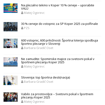
Na plezalno tekmo v Koper 10 % ceneje – uporabite
VALÚ
Matej Ogorevc
30 % ceneje do vstopnic za SP Koper 2025 za polfinale
PZS
600 vstopnic, 600 priložnosti: Športna loterija spodbuja
športno plezanje v Sloveniji
Barbara Gradič Oset
Ne zamudite: Spominske majice za svetovni pokal v
športnem plezanju Koper 2025
Matej Ogorevc
Slovenija: top športna desti(nacija)
Barbara Gradič Oset
Vabilo za prostovoljce – Svetovni pokal v športnem
plezanju Koper 2025
Matej Ogorevc