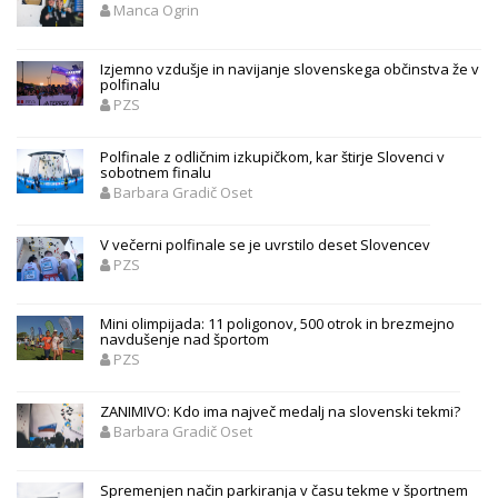
Manca Ogrin
Izjemno vzdušje in navijanje slovenskega občinstva že v
polfinalu
PZS
Polfinale z odličnim izkupičkom, kar štirje Slovenci v
sobotnem finalu
Barbara Gradič Oset
V večerni polfinale se je uvrstilo deset Slovencev
PZS
Mini olimpijada: 11 poligonov, 500 otrok in brezmejno
navdušenje nad športom
PZS
ZANIMIVO: Kdo ima največ medalj na slovenski tekmi?
Barbara Gradič Oset
Spremenjen način parkiranja v času tekme v športnem