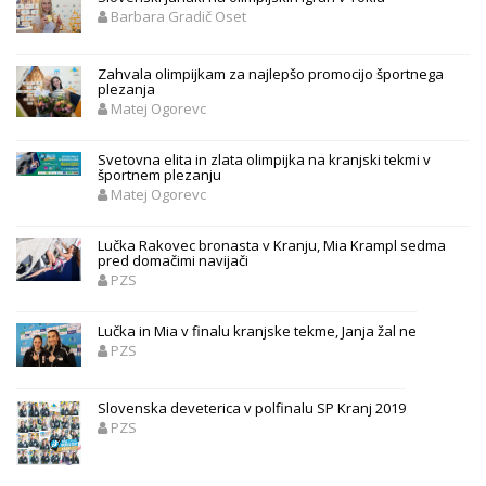
Barbara Gradič Oset
Zahvala olimpijkam za najlepšo promocijo športnega
plezanja
Matej Ogorevc
Svetovna elita in zlata olimpijka na kranjski tekmi v
športnem plezanju
Matej Ogorevc
Lučka Rakovec bronasta v Kranju, Mia Krampl sedma
pred domačimi navijači
PZS
Lučka in Mia v finalu kranjske tekme, Janja žal ne
PZS
Slovenska deveterica v polfinalu SP Kranj 2019
PZS