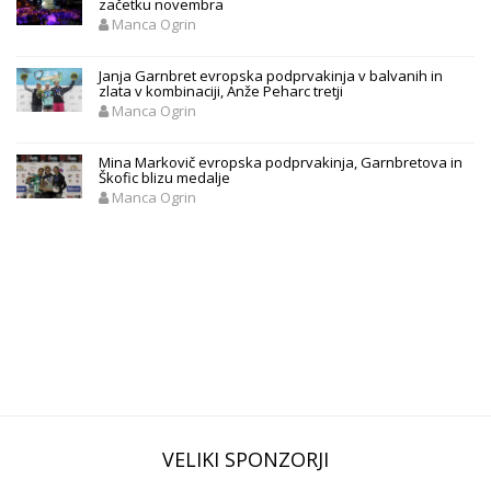
začetku novembra
Manca Ogrin
Janja Garnbret evropska podprvakinja v balvanih in
zlata v kombinaciji, Anže Peharc tretji
Manca Ogrin
Mina Markovič evropska podprvakinja, Garnbretova in
Škofic blizu medalje
Manca Ogrin
VELIKI SPONZORJI