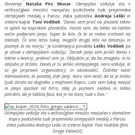
Slovenije
Nataša Pirc Musar
. Olimpijsko vzdušje sta v
večtisočglavi množici navijačev podoživela tudi prejemnika
olimpijskih medalj v Parizu: zlata judoistka
Andreja Leški
in
srebrni kajtar
Toni Vodišek
.
"Danes sem prvič na plezalni tekmi
in sploh na koprskem plezališču. Vesela sem, da lahko na takšen
način podpiram Janjo. Super bi bilo, če bi se redno srečevali na
tekmah. Če smo letos tukaj, mogoče drugo leto na tatamiju in
pozneje še na morju,"
je soolimpijca povabila
Leški
,
Vodišek
pa
je užival v olimpijskem vzdušju:
"Zaradi Janje sem prišel danes s
tekme v Avstriji, prekinil sem jo. Obljubila je, da bo zmagala, in to
obljubo je držala. Danes je tu veliko olimpijskega, noro vzdušje, ki
so ga pripravili organizatorji in obiskovalci. Čestitke vsem
tekmovalcem, še posebej zlati Janji. Noro sem vesel, da se je toliko
ljudi zbralo na dogodku v majhnem Kopru. Lani sem tukaj navijal
in Janjo spoznal na hitro, zdaj jo poznam osebno in lahko
potrdim, da je takšna faca, kot je na steni, tudi v živo."
Olimpijsko vzdušje sta v večtisočglavi množici navijačev v domačem
Kopru podoživela tudi prejemnika olimpijskih medalj v Parizu:
zlata judoistka Andreja Leški in srebrni kajtar Toni Vodišek (foto
Grega Valančič)