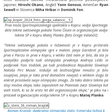
Japonec
Hiroshi Okano
, Anglež
Yann Genoux
, Američan
Ryan
Sewell
in Slovenca
Miha Hribar
in
Dominik Fon
.
Prva moža športnoplezalnega spektakla v Kopru: vodja športnega
dela tekme svetovnega pokala Tomo Česen in organizacijski vodja
tekme SP v Kopru Matej Planko (foto Grega Valančič)
"Tekma svetovnega pokala v težavnosti je v Kopru pričarala
športnoplezalne olimpijske igre v malem. Janja Garnbret je bila
prva v Parizu in prva v Kopru, v veliko čast nam je bilo, da sta jo
navijaško podprla tudi olimpijska prvakinja Andreja Leški in
podprvak Toni Vodišek, pa tudi predsednica Republike Slovenije
Nataša Pirc Musar. Vzdušje ob šesttisočglavi množici je bilo
osupljivo, Janja je tako pred domačimi navijači v velikem slogu še
enkrat proslavila svojo olimpijsko zmago. Za tako dobro tekmo pa
stoji močna ekipa, tako zaposlenih na Planinski zvezi Slovenije kot
vseh tistih, ki so že vrsto let del organizacijske ekipe,"
je piko na i
pristavil organizacijski vodja tekme SP v Kopru
Matej Planko
.
Roman Krajnik: dvakratno olimpijsko zlato, trenerska težnja k