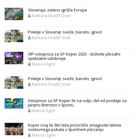
Slovenija: zeleno igrišče Evrope
Barbara Gradič Oset
Poletje v Sloveniji: sveže, barvito, igrivo!
Barbara Gradič Oset
VIP-vstopnica za SP Koper 2025 - doživite plezalni
spektakel udobneje
Manca Ogrin
Poletje v Sloveniji: sveže, barvito, igrivo!
Barbara Gradič Oset
Vstopnice za SP Koper že na voljo, del od prodaje za
Janjino Botrstvo v športu
Manca Ogrin
Koper vsaj še štiri leta prizorišče zmagovite tekme
svetovnega pokala v športnem plezanju
Manca Ogrin