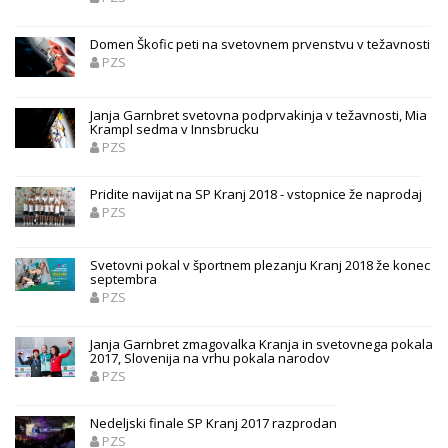
Domen Škofic peti na svetovnem prvenstvu v težavnosti
PZS
Janja Garnbret svetovna podprvakinja v težavnosti, Mia
Krampl sedma v Innsbrucku
PZS
Pridite navijat na SP Kranj 2018 - vstopnice že naprodaj
PZS
Svetovni pokal v športnem plezanju Kranj 2018 že konec
septembra
PZS
Janja Garnbret zmagovalka Kranja in svetovnega pokala
2017, Slovenija na vrhu pokala narodov
PZS
Nedeljski finale SP Kranj 2017 razprodan
PZS