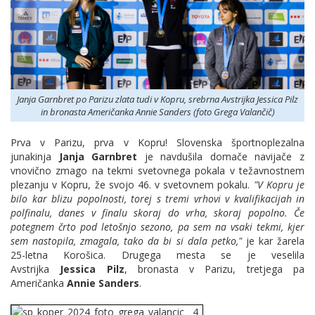
Janja Garnbret po Parizu zlata tudi v Kopru, srebrna Avstrijka Jessica Pilz
in bronasta Američanka Annie Sanders (foto Grega Valančič)
Prva v Parizu, prva v Kopru! Slovenska športnoplezalna
junakinja
Janja Garnbret
je navdušila domače navijače z
vnovično zmago na tekmi svetovnega pokala v težavnostnem
plezanju v Kopru, že svojo 46. v svetovnem pokalu.
"V Kopru je
bilo kar blizu popolnosti, torej s tremi vrhovi v kvalifikacijah in
polfinalu, danes v finalu skoraj do vrha, skoraj popolno. Če
potegnem črto pod letošnjo sezono, pa sem na vsaki tekmi, kjer
sem nastopila, zmagala, tako da bi si dala petko,"
je kar žarela
25-letna Korošica. Drugega mesta se je veselila
Avstrijka
Jessica Pilz
, bronasta v Parizu, tretjega pa
Američanka
Annie Sanders
.