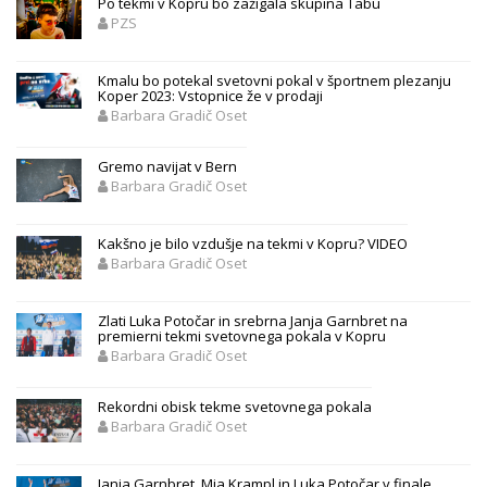
Po tekmi v Kopru bo zažigala skupina Tabu
PZS
Kmalu bo potekal svetovni pokal v športnem plezanju
Koper 2023: Vstopnice že v prodaji
Barbara Gradič Oset
Gremo navijat v Bern
Barbara Gradič Oset
Kakšno je bilo vzdušje na tekmi v Kopru? VIDEO
Barbara Gradič Oset
Zlati Luka Potočar in srebrna Janja Garnbret na
premierni tekmi svetovnega pokala v Kopru
Barbara Gradič Oset
Rekordni obisk tekme svetovnega pokala
Barbara Gradič Oset
Janja Garnbret, Mia Krampl in Luka Potočar v finale