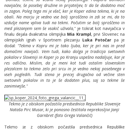
navijačev, še posebej družine in prijateljev, ti da še dodatno moč
in zagon. Poleg tega mi je všeč, ker je Koper edina tekma, ki je na
obali. Na morju je vedno vse bolj sproščeno in zdi se mi, da to
vzdušje name vpliva tudi na tekmi. Počutim se bolj sproščeno in
med plezanjem sem še vsakič uživala,"
je tokrat kot navijačica v
finalu dejala dvakratna olimpijka
Mia Krampl
, prvi Slovenec na
olimpijskih igrah v športnem plezanju
Luka Potočar
pa je
dodal:
"Tekma v Kopru mi je tako ljuba, ker je pri nas in pred
domačimi navijači. Vem tudi, kako dolga je tradicija svetovnih
pokalov v Sloveniji in Koper jo po Kranju uspešno nadaljuje, kar je
res odlično. Mislim, da je meni kot tudi ostalim slovenskim
plezalcem ta tekma zelo pri srcu in je vedno nekaj posebnega v
vseh pogledih. Tudi stena je precej drugačna od večine sten
svetovnih pokalov in to je še dodaten plus, saj so tekme še
zanimivejše."
Tekmo je z obiskom počastila predsednica Republike Slovenije
Nataša Pirc Musar, ki je ponosno čestitala neprekosljivi Janji
Garnbret (foto Grega Valančič)
Tekmo je z obiskom počastila predsednica Republike