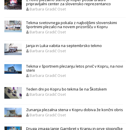
pripravljalni center za slovensko reprezentanco
Barbara Gradič Oset
Tekma svetovnega pokala z najboljšimi slovenskimi
športnimi plezalci na novem prizorišču v Kopru
Barbara Gradič Oset
Janja in Luka vabita na septembrsko tekmo
Barbara Gradič Oset
Tekma v športnem plezanju letos prvič v Kopru, na novi
steni
Barbara Gradič Oset
Teden dni po Kopru bo tekma še na Škotskem
Barbara Gradič Oset
Zunanja plezalna stena v Kopru dobiva že končni obris
Barbara Gradič Oset
Druga zmaga Janje Garnbret v Kranju in prve stopničke