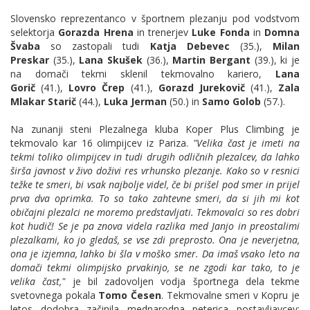
Slovensko reprezentanco v športnem plezanju pod vodstvom
selektorja
Gorazda Hrena
in trenerjev
Luke Fonda
in
Domna
Švaba
so zastopali tudi
Katja Debevec
(35.),
Milan
Preskar
(35.),
Lana Skušek
(36.),
Martin Bergant
(39.), ki je
na domači tekmi sklenil tekmovalno kariero,
Lana
Gorič
(41.),
Lovro Črep
(41.),
Gorazd Jurekovič
(41.),
Zala
Mlakar Starič
(44.),
Luka Jerman
(50.) in
Samo Golob
(57.).
Na zunanji steni Plezalnega kluba Koper Plus Climbing je
tekmovalo kar 16 olimpijcev iz Pariza.
"Velika čast je imeti na
tekmi toliko olimpijcev in tudi drugih odličnih plezalcev, da lahko
širša javnost v živo doživi res vrhunsko plezanje. Kako so v resnici
težke te smeri, bi vsak najbolje videl, če bi prišel pod smer in prijel
prva dva oprimka. To so tako zahtevne smeri, da si jih mi kot
običajni plezalci ne moremo predstavljati. Tekmovalci so res dobri
kot hudič! Se je pa znova videla razlika med Janjo in preostalimi
plezalkami, ko jo gledaš, se vse zdi preprosto. Ona je neverjetna,
ona je izjemna, lahko bi šla v moško smer. Da imaš vsako leto na
domači tekmi olimpijsko prvakinjo, se ne zgodi kar tako, to je
velika čast,"
je bil zadovoljen vodja športnega dela tekme
svetovnega pokala
Tomo Česen
. Tekmovalne smeri v Kopru je
letos dodobra začinila mednarodna peterica postavljavcev: