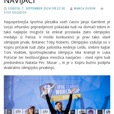
NAVIJAČI
SOBOTA, 7. SEPTEMBER 2024 OB 22:30
MANCA OGRIN
3153 OGLEDOV
Najuspešnejša športna plezalka vseh časov Janja Garnbret je
svojo vrhunsko pripravljenost pokazala tudi na domači tekmi in
tako najlepše mogoče še enkrat proslavila zlato olimpijsko
medaljo iz Pariza. V moški konkurenci je prav tako slavil
olimpijski prvak, Britanec Toby Roberts. Olimpijsko vzdušje so v
Kopru pričarali tudi zlata judoistka Andreja Leški, srebrni kajtar
Toni Vodišek, športnoplezalna olimpijca Mia Krampl in Luka
Potočar ter šesttisočglava množica navijačev - med njimi tudi
predsednica Nataša Pirc Musar -, ki je v Kopru bučno podprla
dvakratno olimpijsko prvakinjo.