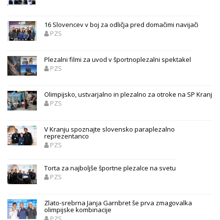
16 Slovencev v boj za odličja pred domačimi navijači
PZS
Plezalni filmi za uvod v športnoplezalni spektakel
PZS
Olimpijsko, ustvarjalno in plezalno za otroke na SP Kranj
PZS
V Kranju spoznajte slovensko paraplezalno
reprezentanco
PZS
Torta za najboljše športne plezalce na svetu
PZS
Zlato-srebrna Janja Garnbret še prva zmagovalka
olimpijske kombinacije
PZS