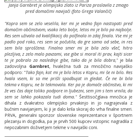
Janja Garnbret je olimpijsko zlato iz Pariza proslavila z zmago
pred domačimi navijači (foto Grega Valančič)
"Kopra sem se zelo veselila, ker mi je vedno fajn nastopati pred
domačim občinstvom, vsako leto bolje, letos mi je bilo pa najbolje.
Res sem uživala od kvalifikacij do polfinala in zdaj finala. Vse mi je
padlo pod roko, res sem se počutila, da gre samo od sebe, in res
sem bila sproščena. Finalna smer mi je bila zelo všeč, hitro
plezljiva, z zelo malo pavzami, vse gibe si moral iti prav, kajti sicer
te je pobralo za naslednje gibe, tako da je bila dobra,"
je bila
zadovoljna
Garnbret
, hvaležna tudi za množično navijaško
podporo: "
Tako fajn, kot mi je bilo letos v Kopru, mi še ni bilo. Res
hvala vsem, ki so me prišli spodbujat in gledat. Če ne bi bila
tekma v Kopru, ne bi tekmovala. Ker pa je domače občinstvo, ki mi
že ves čas daje toliko podpore in ljubezni, sem jim s tem vrnila, da
sem se lahko pokazala tudi doma."
Šesttisočglava množica je
dihala z dvakratno olimpijsko prvakinjo in jo nagrajevala z
bučnim navijanjem, ki ji je dalo krila skoraj do vrha finalne smeri.
PRVA, generalni sponzor slovenske reprezentance v športnem
plezanju in dogodka, pa je prvih 500 kupcev vstopnic nagradila z
nepozabnim doživetjem tekme v navijaški coni.