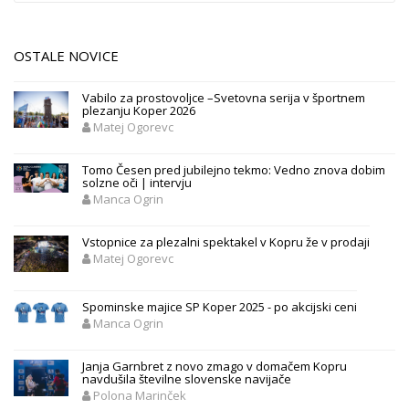
OSTALE NOVICE
Vabilo za prostovoljce –Svetovna serija v športnem
plezanju Koper 2026
Matej Ogorevc
Tomo Česen pred jubilejno tekmo: Vedno znova dobim
solzne oči | intervju
Manca Ogrin
Vstopnice za plezalni spektakel v Kopru že v prodaji
Matej Ogorevc
Spominske majice SP Koper 2025 - po akcijski ceni
Manca Ogrin
Janja Garnbret z novo zmago v domačem Kopru
navdušila številne slovenske navijače
Polona Marinček