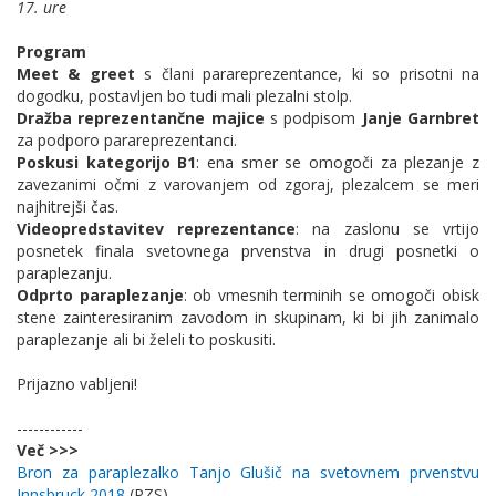
17. ure
Program
Meet & greet
s člani parareprezentance, ki so prisotni na
dogodku, postavljen bo tudi mali plezalni stolp.
Dražba reprezentančne majice
s podpisom
Janje Garnbret
za podporo parareprezentanci.
Poskusi kategorijo B1
: ena smer se omogoči za plezanje z
zavezanimi očmi z varovanjem od zgoraj, plezalcem se meri
najhitrejši čas.
Videopredstavitev reprezentance
: na zaslonu se vrtijo
posnetek finala svetovnega prvenstva in drugi posnetki o
paraplezanju.
Odprto paraplezanje
: ob vmesnih terminih se omogoči obisk
stene zainteresiranim zavodom in skupinam, ki bi jih zanimalo
paraplezanje ali bi želeli to poskusiti.
Prijazno vabljeni!
------------
Več >>>
Bron za paraplezalko Tanjo Glušič na svetovnem prvenstvu
Innsbruck 2018
(PZS)