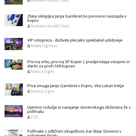
Barbara Gradič Oset
Zlata olimpijka Janja Garnbret bo ponovno nastopila v
Kopru
Barbara Gradič Oset
VIP vstopnica - doživite plezalni spektakel udobneje
Matej Ogorevc
Prvi na vrhu, prvi na SP Koper | predprodaja vstopnic in
darilo za prvih 500 kupcev
Manca Ogrin
Prva zmaga Janje Garnbret v Kopru, Vita Lukan tretja
Manca Ogrin
Izjemno vzdušje in navijanje slovenskega občinstva že v
polfinalu
PZS
Polfinale z odličnim izkupičkom, kar štirje Slovenci v
sobotnem finalu