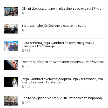
Olimpijsko, ustvarjalno in plezalno za otroke na SP Kranj
PZS
Torta za najboljše športne plezalce na svetu
PZS
Zlato-srebrna Janja Garnbret še prva zmagovalka
olimpijske kombinacije
PZS
Domen Škofic peti na svetovnem prvenstvu v težavnosti
PZS
Janja Garnbret svetovna podprvakinja v težavnosti, Mia
Krampl sedma v Innsbrucku
PZS
Pridite navijat na SP Kranj 2018 - vstopnice že naprodaj
PZS