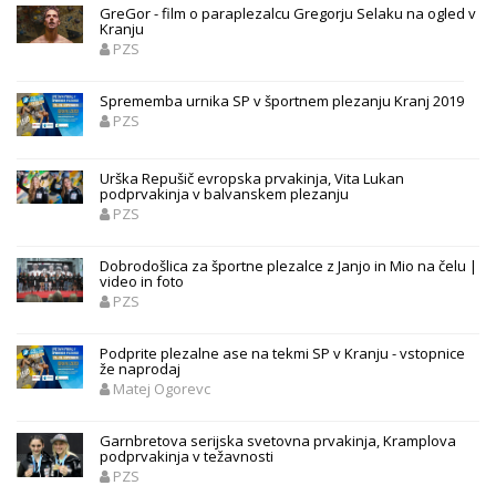
GreGor - film o paraplezalcu Gregorju Selaku na ogled v
Kranju
PZS
Sprememba urnika SP v športnem plezanju Kranj 2019
PZS
Urška Repušič evropska prvakinja, Vita Lukan
podprvakinja v balvanskem plezanju
PZS
Dobrodošlica za športne plezalce z Janjo in Mio na čelu |
video in foto
PZS
Podprite plezalne ase na tekmi SP v Kranju - vstopnice
že naprodaj
Matej Ogorevc
Garnbretova serijska svetovna prvakinja, Kramplova
podprvakinja v težavnosti
PZS