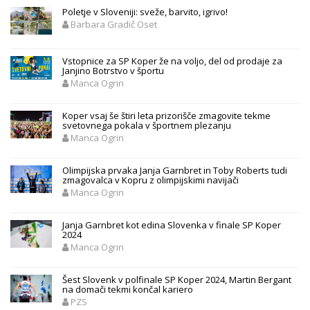
Poletje v Sloveniji: sveže, barvito, igrivo!
Barbara Gradič Oset
Vstopnice za SP Koper že na voljo, del od prodaje za
Janjino Botrstvo v športu
Manca Ogrin
Koper vsaj še štiri leta prizorišče zmagovite tekme
svetovnega pokala v športnem plezanju
Manca Ogrin
Olimpijska prvaka Janja Garnbret in Toby Roberts tudi
zmagovalca v Kopru z olimpijskimi navijači
Manca Ogrin
Janja Garnbret kot edina Slovenka v finale SP Koper
2024
Manca Ogrin
Šest Slovenk v polfinale SP Koper 2024, Martin Bergant
na domači tekmi končal kariero
PZS