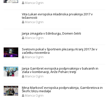
Manca Ogrin
Vita Lukan evropska mladinska prvakinja 2017 v
težavnosti
Manca Ogrin
Janja zmagala v Edinburgu, Domen četrti
Manca Ogrin
Svetovni pokal v športnem plezanju Kranj 2017 že v
začetku novembra
Manca Ogrin
Janja Garnbret evropska podprvakinja v balvanih in
zlata v kombinaciji, Anže Peharc tretji
Manca Ogrin
Mina Markovič evropska podprvakinja, Garnbretova in
Škofic blizu medalje
Manca Ogrin