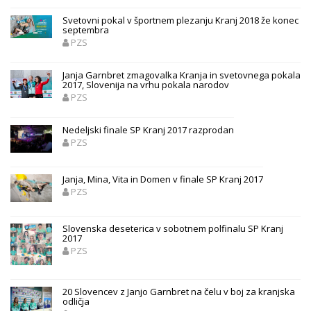
Svetovni pokal v športnem plezanju Kranj 2018 že konec
septembra
PZS
Janja Garnbret zmagovalka Kranja in svetovnega pokala
2017, Slovenija na vrhu pokala narodov
PZS
Nedeljski finale SP Kranj 2017 razprodan
PZS
Janja, Mina, Vita in Domen v finale SP Kranj 2017
PZS
Slovenska deseterica v sobotnem polfinalu SP Kranj
2017
PZS
20 Slovencev z Janjo Garnbret na čelu v boj za kranjska
odličja