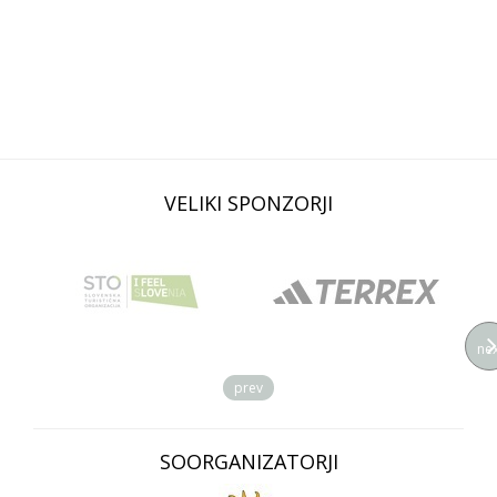
VELIKI SPONZORJI
nex
prev
SOORGANIZATORJI