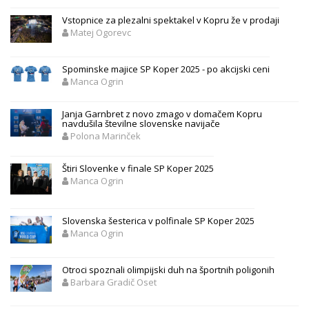
Vstopnice za plezalni spektakel v Kopru že v prodaji
Matej Ogorevc
Spominske majice SP Koper 2025 - po akcijski ceni
Manca Ogrin
Janja Garnbret z novo zmago v domačem Kopru
navdušila številne slovenske navijače
Polona Marinček
Štiri Slovenke v finale SP Koper 2025
Manca Ogrin
Slovenska šesterica v polfinale SP Koper 2025
Manca Ogrin
Otroci spoznali olimpijski duh na športnih poligonih
Barbara Gradič Oset