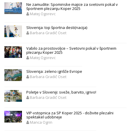
Ne zamudite: Spominske majice za svetovni pokal v
športnem plezanju Koper 2025
Matej Ogorevc
Slovenija: top športna desti(nacija)
Barbara Gradič Oset
Vabilo za prostovoljce – Svetovni pokal v športnem
plezanju Koper 2025
Matej Ogorevc
Slovenija: zeleno igrišče Evrope
Barbara Gradič Oset
Poletje v Sloveniji: sveže, barvito, igrivo!
Barbara Gradič Oset
VIP-vstopnica za SP Koper 2025 - doživite plezalni
spektakel udobneje
Manca Ogrin