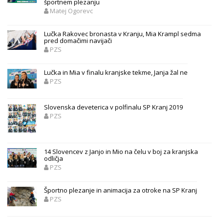
športnem plezanju
Matej Ogorevc
Lučka Rakovec bronasta v Kranju, Mia Krampl sedma
pred domačimi navijači
PZS
Lučka in Mia v finalu kranjske tekme, Janja žal ne
PZS
Slovenska deveterica v polfinalu SP Kranj 2019
PZS
14 Slovencev z Janjo in Mio na čelu v boj za kranjska
odličja
PZS
Športno plezanje in animacija za otroke na SP Kranj
PZS