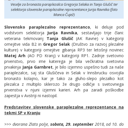
Veselje za bronasta paraplezalca Gregorja Selaka in Tanjo Glušič ter
selektorja slovenske paraplezalne reprezentance Jurija Ravnika (foto
Manca Čujež)
Slovensko paraplezalno reprezentanco
, ki deluje pod
vodstvom selektorja
Jurija Ravnika
, sestavljajo trije člani:
veterana tekmovanj
Tanja Glušič
(AK Ravne)
v kategoriji
omejitve vida B2 in
Gregor Selak
(Društvo za razvoj plezalne
kulture)
v kategoriji omejitve gibanja RP3
ter letošnji novinec
Matej Arh
(AO PD Kranj) v kategoriji RP1. Zadnje svetovno
prvenstvo, prvo ime katerega je bila večkratna svetovna
prvakinja
Janja Garnbret
, je bilo izjemno uspešno tudi za naše
paraplezalce, saj sta Glušičeva in Selak v Innsbrucku osvojila
bronasto kolajno, kar je tako za gluho-slepo plezalko kot
plezalca z multiplo sklerozo že drugo odličje s svetovnega
prvenstva v njuni izjemni karieri. Arh pa zaradi poškodbe
zapestja v Avstriji ni nastopil.
Predstavitev slovenske paraplezalne reprezentance na
tekmi SP v Kranju
>>> dvorana Zlato polje,
sobota, 29. september
2018, od 10. do