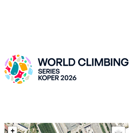
SVETOVNI POKAL V ŠPORTNEM PLEZANJU, KRANJ
DVORANA ZLATO POLJE
Kidričeva cesta 55, SI-Kranj
LOKACIJA
+