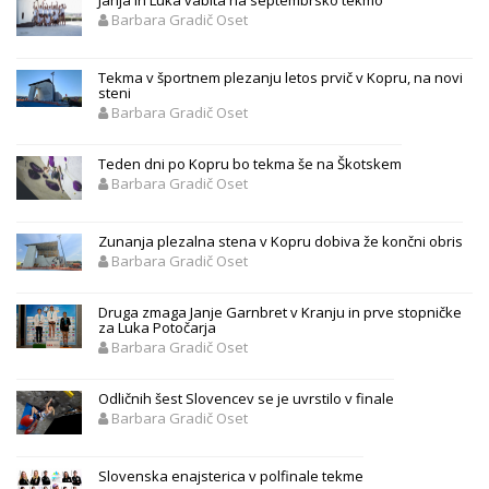
Janja in Luka vabita na septembrsko tekmo
Barbara Gradič Oset
Tekma v športnem plezanju letos prvič v Kopru, na novi
steni
Barbara Gradič Oset
Teden dni po Kopru bo tekma še na Škotskem
Barbara Gradič Oset
Zunanja plezalna stena v Kopru dobiva že končni obris
Barbara Gradič Oset
Druga zmaga Janje Garnbret v Kranju in prve stopničke
za Luka Potočarja
Barbara Gradič Oset
Odličnih šest Slovencev se je uvrstilo v finale
Barbara Gradič Oset
Slovenska enajsterica v polfinale tekme