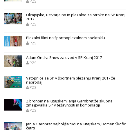
PZS
Olimpijsko, ustvarjalno in plezalno za otroke na SP Kranj
2017
PZS
Plezalni filmi na športnoplezalnem spektaklu
PZS
Adam Ondra Show za uvod v SP Kranj 2017
PZS
Vstopnice za SP v športnem plezanju Kranj 2017 že
naprodaj
PZS
Z bronom na Kitajskem Janja Garnbret že skupna
zmagovalka SP v težavnosti in kombinaciji
PZS
Janja Garnbret najboljša tudi na Kitajskem, Domen Škofic
četrti