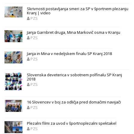
Skrivnosti postavljanja smeri za SP v športnem plezanju
Kranj | video
PZS
Janja Garnbret druga, Mina Markovič osma v Kranju
PZS
Janja in Mina v nedeljskem finalu SP Kranj 2018
PZS
Slovenska deveterica v sobotnem polfinalu SP Kranj
2018
PZS
16 Slovencev v boj za odličja pred domačimi navijači
PZS
Plezalni filmi za uvod v športnoplezalni spektakel
PZS