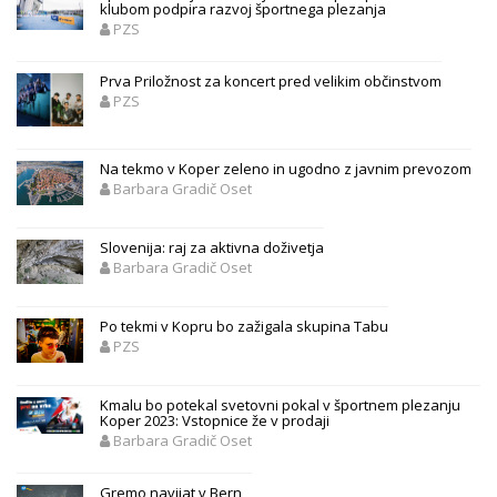
klubom podpira razvoj športnega plezanja
PZS
Prva Priložnost za koncert pred velikim občinstvom
PZS
Na tekmo v Koper zeleno in ugodno z javnim prevozom
Barbara Gradič Oset
Slovenija: raj za aktivna doživetja
Barbara Gradič Oset
Po tekmi v Kopru bo zažigala skupina Tabu
PZS
Kmalu bo potekal svetovni pokal v športnem plezanju
Koper 2023: Vstopnice že v prodaji
Barbara Gradič Oset
Gremo navijat v Bern