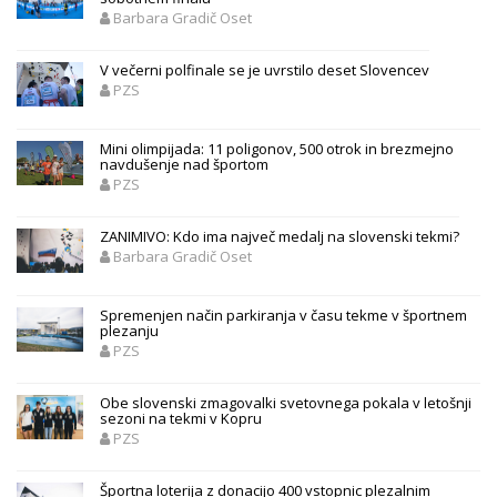
Barbara Gradič Oset
V večerni polfinale se je uvrstilo deset Slovencev
PZS
Mini olimpijada: 11 poligonov, 500 otrok in brezmejno
navdušenje nad športom
PZS
ZANIMIVO: Kdo ima največ medalj na slovenski tekmi?
Barbara Gradič Oset
Spremenjen način parkiranja v času tekme v športnem
plezanju
PZS
Obe slovenski zmagovalki svetovnega pokala v letošnji
sezoni na tekmi v Kopru
PZS
Športna loterija z donacijo 400 vstopnic plezalnim