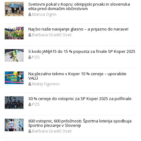
Svetovni pokal v Kopru: olimpijski prvaki in slovenska
elita pred domačim občinstvom
Manca Ogrin
Naj bo naše navijanje glasno – a prijazno do narave!
Barbara Gradič Oset
S kodo JANJA15 do 15 % popusta za finale SP Koper 2025
PZS
Na plezalno tekmo v Koper 10 % ceneje – uporabite
VALÚ
Matej Ogorevc
30 % ceneje do vstopnic za SP Koper 2025 za polfinale
PZS
600 vstopnic, 600 priložnosti: Športna loterija spodbuja
športno plezanje v Sloveniji
Barbara Gradič Oset