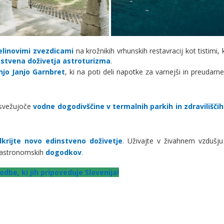
elinovimi zvezdicami
na krožnikih vrhunskih restavracij kot tistimi, k
nstvena doživetja astroturizma
.
njo Janjo Garnbret
, ki na poti deli napotke za varnejši in preudarne
 osvežujoče
vodne dogodivščine v termalnih parkih in zdraviliščih
krijte novo edinstveno doživetje
. Uživajte v živahnem vzdušju 
 gastronomskih
dogodkov
.
odbe, ki jih pripoveduje Slovenija!