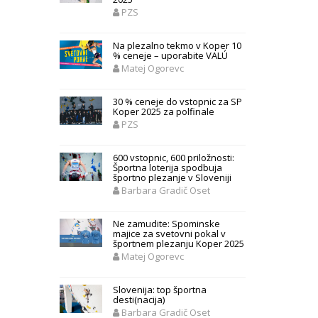
PZS
Na plezalno tekmo v Koper 10
% ceneje – uporabite VALÚ
Matej Ogorevc
30 % ceneje do vstopnic za SP
Koper 2025 za polfinale
PZS
600 vstopnic, 600 priložnosti:
Športna loterija spodbuja
športno plezanje v Sloveniji
Barbara Gradič Oset
Ne zamudite: Spominske
majice za svetovni pokal v
športnem plezanju Koper 2025
Matej Ogorevc
Slovenija: top športna
desti(nacija)
Barbara Gradič Oset