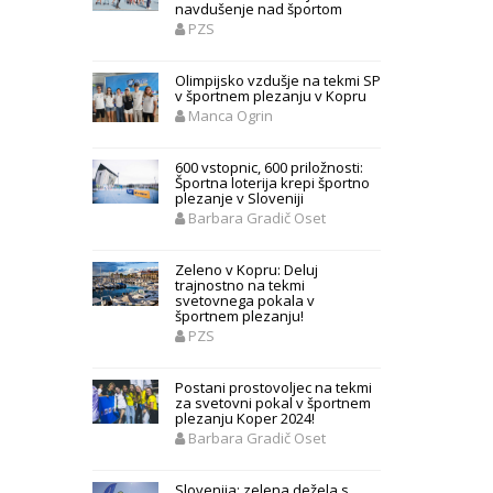
navdušenje nad športom
PZS
Olimpijsko vzdušje na tekmi SP
v športnem plezanju v Kopru
Manca Ogrin
600 vstopnic, 600 priložnosti:
Športna loterija krepi športno
plezanje v Sloveniji
Barbara Gradič Oset
Zeleno v Kopru: Deluj
trajnostno na tekmi
svetovnega pokala v
športnem plezanju!
PZS
Postani prostovoljec na tekmi
za svetovni pokal v športnem
plezanju Koper 2024!
Barbara Gradič Oset
Slovenija: zelena dežela s