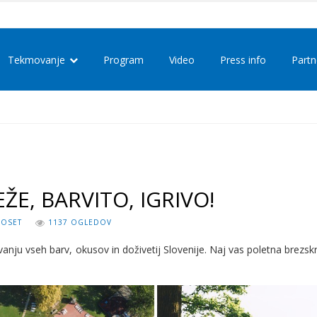
Tekmovanje
Program
Video
Press info
Partn
EŽE, BARVITO, IGRIVO!
 OSET
1137 OGLEDOV
ivanju vseh barv, okusov in doživetij Slovenije. Naj vas poletna brezsk