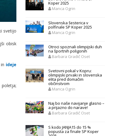
Koper 2025
Manca Ogrin
Slovenska šesterica v
polfinale SP Koper 2025
i svetijo
Manca Ogrin
jši obisk
Otroci spoznali olimpijski duh
na športnih poligonih
Barbara Gradič Oset
in
ideje
Svetovni pokal v Kopru:
olimpijski prvaki in slovenska
elita pred domačim
občinstvom
poletja;
Manca Ogrin
Naj bo naše navijanje glasno –
a prijazno do narave!
Barbara Gradič Oset
S kodo JANJA15 do 15 %
popusta za finale SP Koper
2025