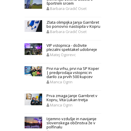
športnim srcem
Barbara Gradič Oset
Zlata olimpijka Janja Garnbret
bo ponovno nastopila v Kopru
Barbara Gradič Oset
VIP vstopnica - doživite
plezalni spektakel udobneje
Matej Ogorevc
Prvi na vrhu, prvi na SP Koper
| predprodaja vstopnic in
darilo za prvih 500 kupcev
Manca Ogrin
Prva zmaga Janje Garnbret v
Kopru, Vita Lukan tretja
Manca Ogrin
Izjemno vzdušje in navijanje
slovenskega občinstva že v
polfinalu