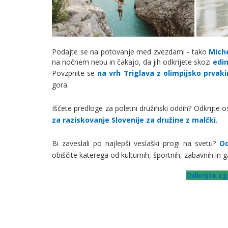
Podajte se na potovanje med zvezdami - tako
Mich
na nočnem nebu in čakajo, da jih odkrijete skozi
edi
Povzpnite se
na vrh Triglava z olimpijsko prvaki
gora.
Iščete predloge za poletni družinski oddih? Odkrijte
za raziskovanje Slovenije za družine z malčki.
Bi zaveslali po najlepši veslaški progi na svetu?
Od
obiščite katerega od kulturnih, športnih, zabavnih in
Odkrijte zg