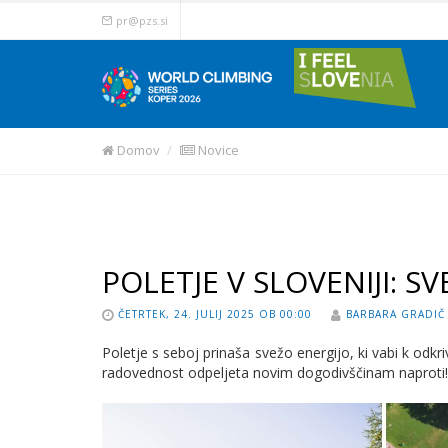
pr@pzs.si
Domov
Novice
POLETJE V SLOVENIJI: SV
ČETRTEK, 24. JULIJ 2025 OB 00:00
BARBARA GRADIČ
Poletje s seboj prinaša svežo energijo, ki vabi k odkr
radovednost odpeljeta novim dogodivščinam naproti!