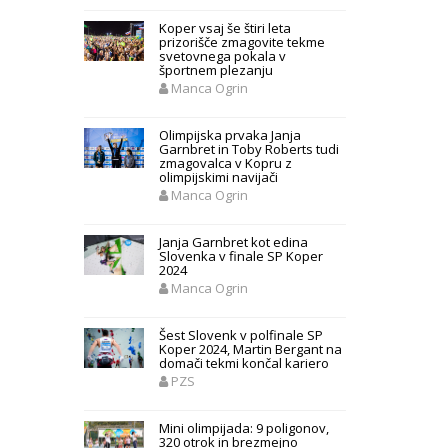
Koper vsaj še štiri leta
prizorišče zmagovite tekme
svetovnega pokala v
športnem plezanju
Manca Ogrin
Olimpijska prvaka Janja
Garnbret in Toby Roberts tudi
zmagovalca v Kopru z
olimpijskimi navijači
Manca Ogrin
Janja Garnbret kot edina
Slovenka v finale SP Koper
2024
Manca Ogrin
Šest Slovenk v polfinale SP
Koper 2024, Martin Bergant na
domači tekmi končal kariero
PZS
Mini olimpijada: 9 poligonov,
320 otrok in brezmejno