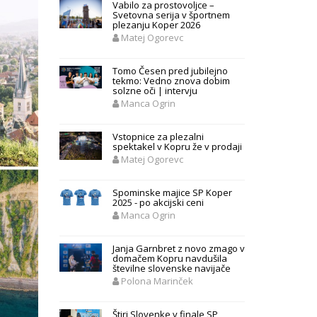
Vabilo za prostovoljce –
Svetovna serija v športnem
plezanju Koper 2026
Matej Ogorevc
Tomo Česen pred jubilejno
tekmo: Vedno znova dobim
solzne oči | intervju
Manca Ogrin
Vstopnice za plezalni
spektakel v Kopru že v prodaji
Matej Ogorevc
Spominske majice SP Koper
2025 - po akcijski ceni
Manca Ogrin
Janja Garnbret z novo zmago v
domačem Kopru navdušila
številne slovenske navijače
Polona Marinček
Štiri Slovenke v finale SP