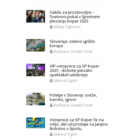
Vabilo za prostovoljce –
Svetovni pokal v športnem
plezanju Koper 2025
Matej Ogorevc
Slovenija: zeleno igrišče
Evrope
Barbara Gradič Oset
VIP-vstopnica za SP Koper
2025 - doživite plezalni
spektakel udobneje
Manca Ogrin
Poletje v Sloveniji: sveže,
barvito, igrivo!
Barbara Gradič Oset
Vstopnice za SP Koper že na
voljo, del od prodaje za Janjino
Botrstvo v športu
Manca Ogrin