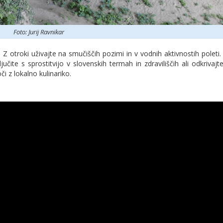
Foto: Jurij Ravnikar
 Z otroki uživajte na smučiščih pozimi in v vodnih aktivnostih poleti.
ljučite s sprostitvijo v slovenskih termah in zdraviliščih ali odkrivaj
i z lokalno kulinariko.