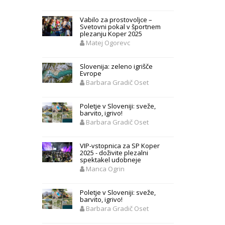
Vabilo za prostovoljce –
Svetovni pokal v športnem
plezanju Koper 2025
Matej Ogorevc
Slovenija: zeleno igrišče
Evrope
Barbara Gradič Oset
Poletje v Sloveniji: sveže,
barvito, igrivo!
Barbara Gradič Oset
VIP-vstopnica za SP Koper
2025 - doživite plezalni
spektakel udobneje
Manca Ogrin
Poletje v Sloveniji: sveže,
barvito, igrivo!
Barbara Gradič Oset