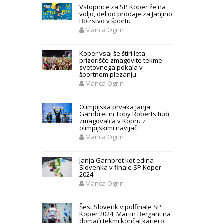
Vstopnice za SP Koper že na
voljo, del od prodaje za Janjino
Botrstvo v športu
Manca Ogrin
Koper vsaj še štiri leta
prizorišče zmagovite tekme
svetovnega pokala v
športnem plezanju
Manca Ogrin
Olimpijska prvaka Janja
Garnbret in Toby Roberts tudi
zmagovalca v Kopru z
olimpijskimi navijači
Manca Ogrin
Janja Garnbret kot edina
Slovenka v finale SP Koper
2024
Manca Ogrin
Šest Slovenk v polfinale SP
Koper 2024, Martin Bergant na
domači tekmi končal kariero