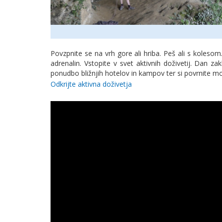
Povzpnite se na vrh gore ali hriba. Peš ali s kolesom.
adrenalin. Vstopite v svet aktivnih doživetij. Dan zak
ponudbo bližnjih hotelov in kampov ter si povrnite moč
Odkrijte aktivna doživetja