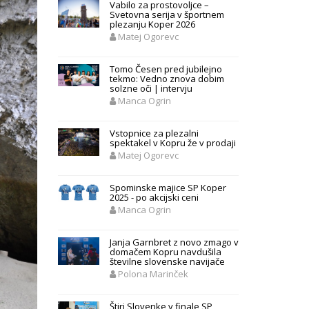
Vabilo za prostovoljce –
Svetovna serija v športnem
plezanju Koper 2026
Matej Ogorevc
Tomo Česen pred jubilejno
tekmo: Vedno znova dobim
solzne oči | intervju
Manca Ogrin
Vstopnice za plezalni
spektakel v Kopru že v prodaji
Matej Ogorevc
Spominske majice SP Koper
2025 - po akcijski ceni
Manca Ogrin
Janja Garnbret z novo zmago v
domačem Kopru navdušila
številne slovenske navijače
Polona Marinček
Štiri Slovenke v finale SP