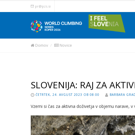
pr@pzs.si
Domov
Novice
SLOVENIJA: RAJ ZA AKTI
ČETRTEK, 24. AVGUST 2023 OB 08:00
BARBARA GRAD
Vzemi si čas za aktivna doživetja v objemu narave, v v