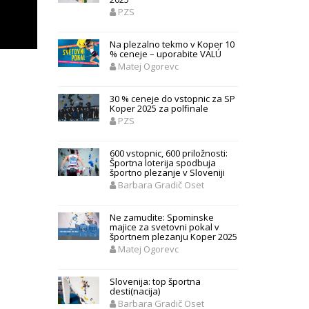
PZS
Na plezalno tekmo v Koper 10
% ceneje – uporabite VALÚ
Matej Ogorevc
30 % ceneje do vstopnic za SP
Koper 2025 za polfinale
PZS
600 vstopnic, 600 priložnosti:
Športna loterija spodbuja
športno plezanje v Sloveniji
Barbara Gradič Oset
Ne zamudite: Spominske
majice za svetovni pokal v
športnem plezanju Koper 2025
Matej Ogorevc
Slovenija: top športna
desti(nacija)
Barbara Gradič Oset