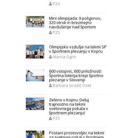
PZS
Mini olimpijada: 9 poligonov,
320 otrok in brezmejno
navdušenje nad športom
PZS
Olimpijsko vzdušje na tekmi SP
v športnem plezanju v Kopru
Manca Ogrin
600 vstopnic, 600 priložnosti:
Športna loterija krepi športno
plezanje v Sloveniji
Barbara Gradič Oset
Zeleno v Kopru: Deluj
trajnostno na tekmi
svetovnega pokala v
športnem plezanju!
PZS
Postani prostovoljec na tekmi
za svetovni pokal v športnem