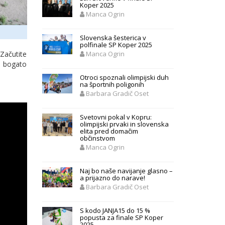
Koper 2025
Manca Ogrin
Slovenska šesterica v
polfinale SP Koper 2025
 Začutite
Manca Ogrin
te bogato
Otroci spoznali olimpijski duh
na športnih poligonih
Barbara Gradič Oset
Svetovni pokal v Kopru:
olimpijski prvaki in slovenska
elita pred domačim
občinstvom
Manca Ogrin
Naj bo naše navijanje glasno –
a prijazno do narave!
Barbara Gradič Oset
S kodo JANJA15 do 15 %
popusta za finale SP Koper
2025