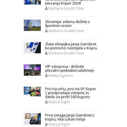
plezanju Koper 2024!
Barbara Gradič Oset
Slovenija: zelena dežela s
športnim srcem
Barbara Gradič Oset
Zlata olimpijka Janja Garnbret
bo ponovno nastopila v Kopru
Barbara Gradič Oset
VIP vstopnica - doživite
plezalni spektakel udobneje
Matej Ogorevc
Prvi na vrhu, prvi na SP Koper
| predprodaja vstopnic in
darilo za prvih 500 kupcev
Manca Ogrin
Prva zmaga Janje Garnbret v
Kopru, Vita Lukan tretja
Manca Ogrin