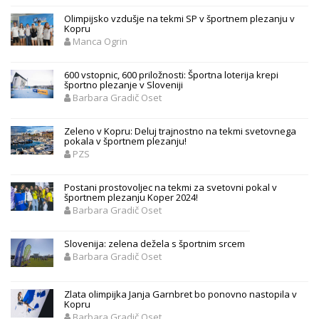
Olimpijsko vzdušje na tekmi SP v športnem plezanju v
Kopru
Manca Ogrin
600 vstopnic, 600 priložnosti: Športna loterija krepi
športno plezanje v Sloveniji
Barbara Gradič Oset
Zeleno v Kopru: Deluj trajnostno na tekmi svetovnega
pokala v športnem plezanju!
PZS
Postani prostovoljec na tekmi za svetovni pokal v
športnem plezanju Koper 2024!
Barbara Gradič Oset
Slovenija: zelena dežela s športnim srcem
Barbara Gradič Oset
Zlata olimpijka Janja Garnbret bo ponovno nastopila v
Kopru
Barbara Gradič Oset