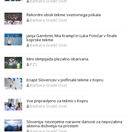
Barbara Gradič Oset
Rekordni obisk tekme svetovnega pokala
Barbara Gradič Oset
Janja Garnbret, Mia Krampl in Luka Potočar v finale
koprske tekme
Barbara Gradič Oset
Mini olimpijada plezalno obarvana
PZS
Enajst Slovencev v polfinale tekme v Kopru
Barbara Gradič Oset
Vse pripravljeno za tekmo v Kopru
Barbara Gradič Oset
Slovenija: neverjetne naravne danosti za nepozabna
aktivna doživetja na prostem
Barbara Gradič Oset