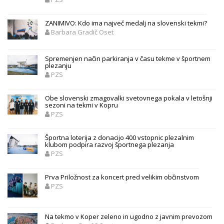
ZANIMIVO: Kdo ima največ medalj na slovenski tekmi?
Barbara Gradič Oset
Spremenjen način parkiranja v času tekme v športnem
plezanju
PZS
Obe slovenski zmagovalki svetovnega pokala v letošnji
sezoni na tekmi v Kopru
PZS
Športna loterija z donacijo 400 vstopnic plezalnim
klubom podpira razvoj športnega plezanja
PZS
Prva Priložnost za koncert pred velikim občinstvom
PZS
Na tekmo v Koper zeleno in ugodno z javnim prevozom