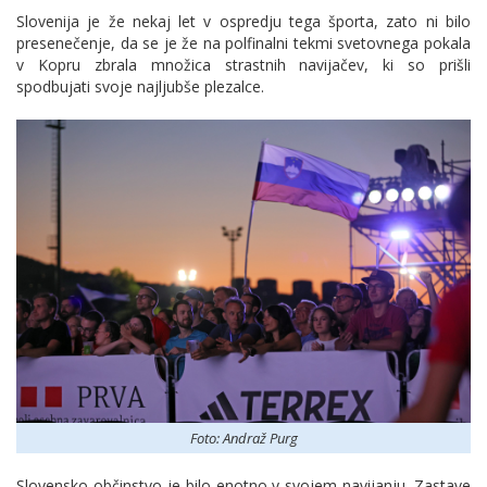
Slovenija je že nekaj let v ospredju tega športa, zato ni bilo
presenečenje, da se je že na polfinalni tekmi svetovnega pokala
v Kopru zbrala množica strastnih navijačev, ki so prišli
spodbujati svoje najljubše plezalce.
Foto: Andraž Purg
Slovensko občinstvo je bilo enotno v svojem navijanju. Zastave