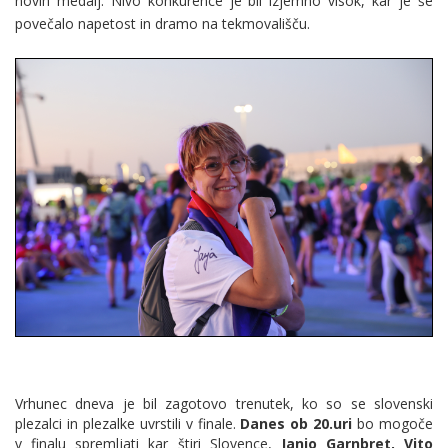
novih medalj. Nivo konkurence je bil izjemno visok, kar je še
povečalo napetost in dramo na tekmovališču.
Vrhunec dneva je bil zagotovo trenutek, ko so se slovenski
plezalci in plezalke uvrstili v finale.
Danes ob 20.uri
bo mogoče
v finalu spremljati kar štiri Slovence,
Janjo Garnbret, Vito