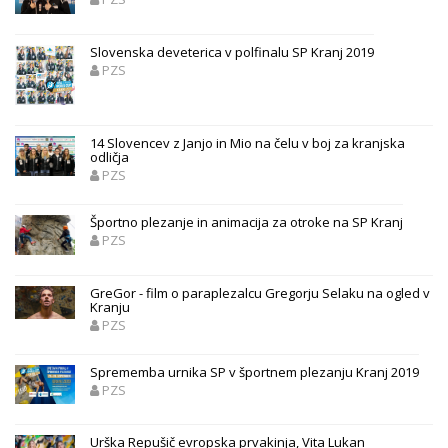
Slovenska deveterica v polfinalu SP Kranj 2019
PZS
14 Slovencev z Janjo in Mio na čelu v boj za kranjska
odličja
PZS
Športno plezanje in animacija za otroke na SP Kranj
PZS
GreGor - film o paraplezalcu Gregorju Selaku na ogled v
Kranju
PZS
Sprememba urnika SP v športnem plezanju Kranj 2019
PZS
Urška Repušič evropska prvakinja, Vita Lukan