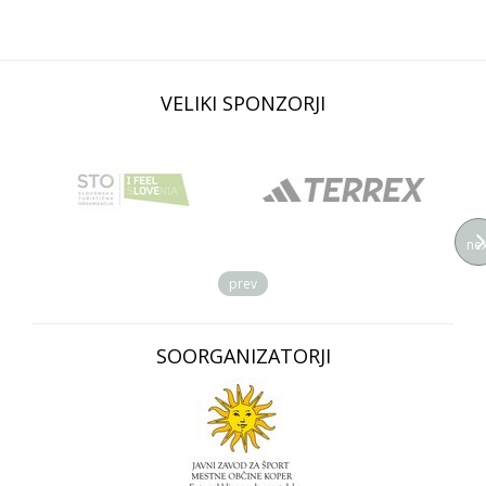
VELIKI SPONZORJI
nex
prev
SOORGANIZATORJI