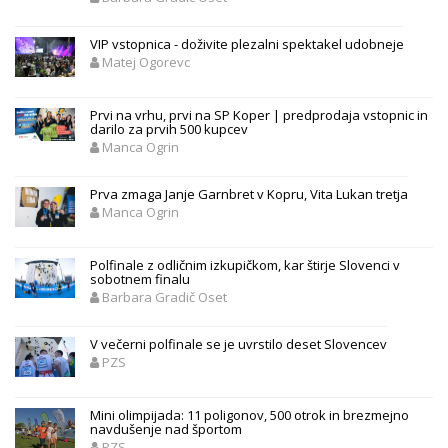
VIP vstopnica - doživite plezalni spektakel udobneje
Matej Ogorevc
Prvi na vrhu, prvi na SP Koper | predprodaja vstopnic in
darilo za prvih 500 kupcev
Manca Ogrin
Prva zmaga Janje Garnbret v Kopru, Vita Lukan tretja
Manca Ogrin
Polfinale z odličnim izkupičkom, kar štirje Slovenci v
sobotnem finalu
Barbara Gradič Oset
V večerni polfinale se je uvrstilo deset Slovencev
PZS
Mini olimpijada: 11 poligonov, 500 otrok in brezmejno
navdušenje nad športom
PZS