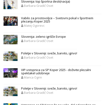
Slovenija: top športna desti(nacija)
Barbara Gradič Oset
Vabilo za prostovoljce – Svetovni pokal v športnem
plezanju Koper 2025
Matej Ogorevc
Slovenija: zeleno igrišče Evrope
Barbara Gradič Oset
Poletje v Sloveniji: sveže, barvito, igrivo!
Barbara Gradič Oset
VIP-vstopnica za SP Koper 2025 - doživite plezalni
spektakel udobneje
Manca Ogrin
Poletje v Sloveniji: sveže, barvito, igrivo!
Barbara Gradič Oset
Vstopnice za SP Koper že na voljo, del od prodaje za