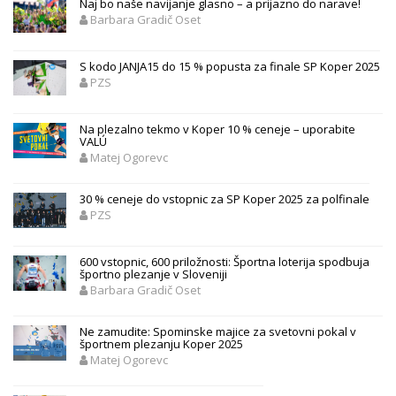
Naj bo naše navijanje glasno – a prijazno do narave!
Barbara Gradič Oset
S kodo JANJA15 do 15 % popusta za finale SP Koper 2025
PZS
Na plezalno tekmo v Koper 10 % ceneje – uporabite
VALÚ
Matej Ogorevc
30 % ceneje do vstopnic za SP Koper 2025 za polfinale
PZS
600 vstopnic, 600 priložnosti: Športna loterija spodbuja
športno plezanje v Sloveniji
Barbara Gradič Oset
Ne zamudite: Spominske majice za svetovni pokal v
športnem plezanju Koper 2025
Matej Ogorevc