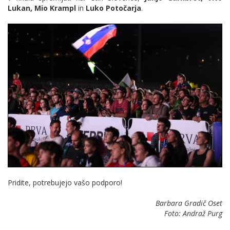
Lukan, Mio Krampl
in
Luko Potočarja
.
Pridite, potrebujejo vašo podporo!
Barbara Gradič Oset
Foto: Andraž Purg