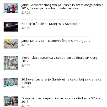
Janja Garnbret zmagovalka Kranja in svetovnega pokala
2017, Slovenija na vrhu pokala narodov
PZS
Nedeljski finale SP Kranj 2017 razprodan
PZS
Janja, Mina, Vita in Domen v finale SP Kranj 2017
PZS
Slovenska deseterica v sobotnem polfinalu SP Kranj
2017
PZS
20 Slovencev z Janjo Garnbret na čelu v boj za kranjska
odličja
PZS
Olimpijsko, ustvarjalno in plezalno za otroke na SP Kranj
2017
PZS