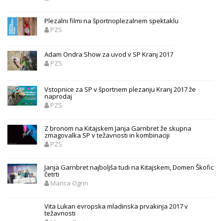
Plezalni filmi na športnoplezalnem spektaklu
PZS
Adam Ondra Show za uvod v SP Kranj 2017
PZS
Vstopnice za SP v športnem plezanju Kranj 2017 že
naprodaj
PZS
Z bronom na Kitajskem Janja Garnbret že skupna
zmagovalka SP v težavnosti in kombinaciji
PZS
Janja Garnbret najboljša tudi na Kitajskem, Domen Škofic
četrti
Manca Ogrin
Vita Lukan evropska mladinska prvakinja 2017 v
težavnosti