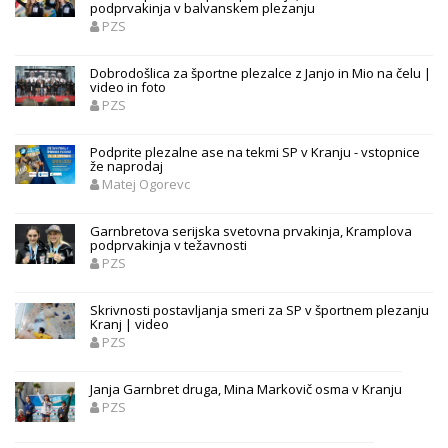
podprvakinja v balvanskem plezanju
PZS
Dobrodošlica za športne plezalce z Janjo in Mio na čelu |
video in foto
PZS
Podprite plezalne ase na tekmi SP v Kranju - vstopnice
že naprodaj
Matej Ogorevc
Garnbretova serijska svetovna prvakinja, Kramplova
podprvakinja v težavnosti
PZS
Skrivnosti postavljanja smeri za SP v športnem plezanju
Kranj | video
PZS
Janja Garnbret druga, Mina Markovič osma v Kranju
PZS