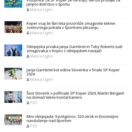
Janjino Botrstvo v športu
Manca Ogrin
Koper vsaj še štiri leta prizorišče zmagovite tekme
svetovnega pokala v športnem plezanju
Manca Ogrin
Olimpijska prvaka Janja Garnbret in Toby Roberts tudi
zmagovalca v Kopru z olimpijskimi navijači
Manca Ogrin
Janja Garnbret kot edina Slovenka v finale SP Koper
2024
Manca Ogrin
Šest Slovenk v polfinale SP Koper 2024, Martin Bergant
na domači tekmi končal kariero
PZS
Mini olimpijada: 9 poligonov, 320 otrok in brezmejno
navdušenje nad športom
PZS