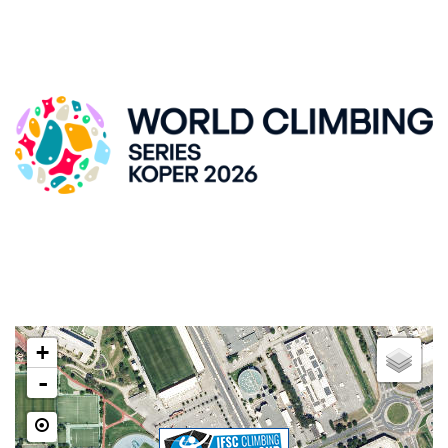
SVETOVNI POKAL V ŠPORTNEM PLEZANJU, KRANJ
DVORANA ZLATO POLJE
Kidričeva cesta 55, SI-Kranj
LOKACIJA
+
-