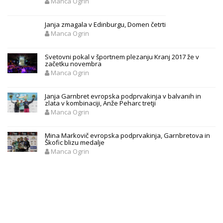
Manca Ogrin
Janja zmagala v Edinburgu, Domen četrti
Manca Ogrin
Svetovni pokal v športnem plezanju Kranj 2017 že v
začetku novembra
Manca Ogrin
Janja Garnbret evropska podprvakinja v balvanih in
zlata v kombinaciji, Anže Peharc tretji
Manca Ogrin
Mina Markovič evropska podprvakinja, Garnbretova in
Škofic blizu medalje
Manca Ogrin