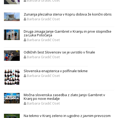
Barbara Gradič Oset
Zunanja plezalna stena v Kopru dobiva že končni obris
Barbara Gradič Oset
Druga zmaga Janje Garnbret v Kranju in prve stopničke
za Luka Potočarja
Barbara Gradič Oset
Odličnih šest Slovencev se je uvrstilo v finale
Barbara Gradič Oset
Slovenska enajsterica v polfinale tekme
Barbara Gradič Oset
Močna slovenska zasedba z zlato Janjo Garnbret v
Kranj po nove medalje
Barbara Gradič Oset
Na tekmo v Kranj zeleno in ugodno z javnim prevozom