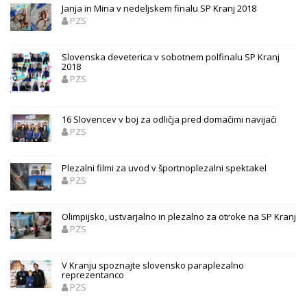
Janja in Mina v nedeljskem finalu SP Kranj 2018
PZS
Slovenska deveterica v sobotnem polfinalu SP Kranj
2018
PZS
16 Slovencev v boj za odličja pred domačimi navijači
PZS
Plezalni filmi za uvod v športnoplezalni spektakel
PZS
Olimpijsko, ustvarjalno in plezalno za otroke na SP Kranj
PZS
V Kranju spoznajte slovensko paraplezalno
reprezentanco
PZS