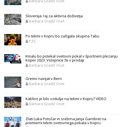
Barbara Gradič Oset
Slovenija: raj za aktivna doživetja
Barbara Gradič Oset
Po tekmi v Kopru bo zažigala skupina Tabu
PZS
Kmalu bo potekal svetovni pokal v športnem plezanju
Koper 2023: Vstopnice že v prodaji
Barbara Gradič Oset
Gremo navijat v Bern
Barbara Gradič Oset
Kakšno je bilo vzdušje na tekmi v Kopru? VIDEO
Barbara Gradič Oset
Zlati Luka Potočar in srebrna Janja Garnbret na
premierni tekmi svetovnega pokala v Kopru