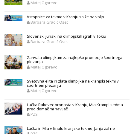
Matej Ogorevc
Vstopnice za tekmo v Kranju so že na voljo
Barbara Gradič Oset
Slovenski junaki na olimpijskih igrah v Tokiu
Barbara Gradič Oset
Zahvala olimpijkam za najlepšo promocijo športnega
plezanja
Matej Ogorevc
Svetovna elita in zlata olimpijka na kranjski tekmi v
športnem plezanju
Matej Ogorevc
Lučka Rakovec bronasta v Kranju, Mia Krampl sedma
pred domačimi navijači
PZS
Lučka in Mia v finalu kranjske tekme, Janja žal ne
PZS