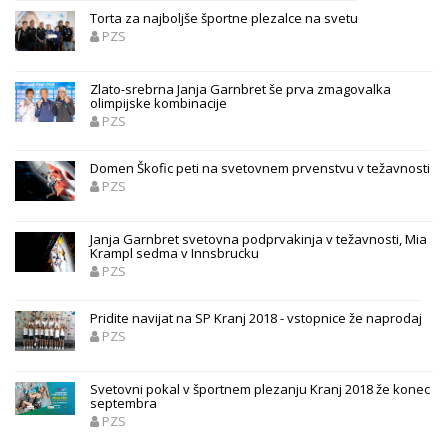
Torta za najboljše športne plezalce na svetu
PZS
Zlato-srebrna Janja Garnbret še prva zmagovalka
olimpijske kombinacije
PZS
Domen Škofic peti na svetovnem prvenstvu v težavnosti
PZS
Janja Garnbret svetovna podprvakinja v težavnosti, Mia
Krampl sedma v Innsbrucku
PZS
Pridite navijat na SP Kranj 2018 - vstopnice že naprodaj
PZS
Svetovni pokal v športnem plezanju Kranj 2018 že konec
septembra
PZS