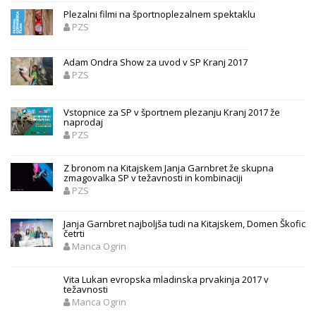
Plezalni filmi na športnoplezalnem spektaklu
PZS
Adam Ondra Show za uvod v SP Kranj 2017
PZS
Vstopnice za SP v športnem plezanju Kranj 2017 že
naprodaj
PZS
Z bronom na Kitajskem Janja Garnbret že skupna
zmagovalka SP v težavnosti in kombinaciji
PZS
Janja Garnbret najboljša tudi na Kitajskem, Domen Škofic
četrti
Manca Ogrin
Vita Lukan evropska mladinska prvakinja 2017 v
težavnosti
Manca Ogrin