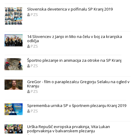
Slovenska deveterica v polfinalu SP Kranj 2019
PZS
14 Slovencev z Janjo in Mio na čelu v boj za kranjska
odličja
PZS
Športno plezanje in animacija za otroke na SP Kranj
PZS
GreGor - film o paraplezalcu Gregorju Selaku na ogled v
Kranju
PZS
Sprememba urnika SP v športnem plezanju Kranj 2019
PZS
Urška Repušič evropska prvakinja, Vita Lukan
podprvakinja v balvanskem plezanju