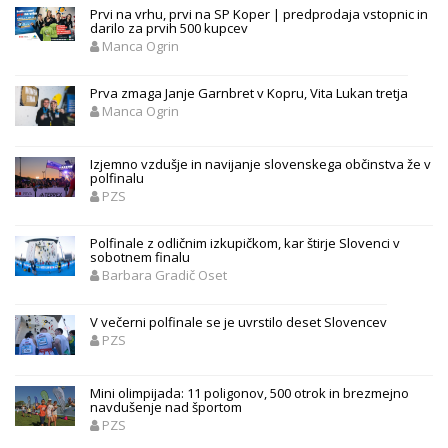
Prvi na vrhu, prvi na SP Koper | predprodaja vstopnic in
darilo za prvih 500 kupcev
Manca Ogrin
Prva zmaga Janje Garnbret v Kopru, Vita Lukan tretja
Manca Ogrin
Izjemno vzdušje in navijanje slovenskega občinstva že v
polfinalu
PZS
Polfinale z odličnim izkupičkom, kar štirje Slovenci v
sobotnem finalu
Barbara Gradič Oset
V večerni polfinale se je uvrstilo deset Slovencev
PZS
Mini olimpijada: 11 poligonov, 500 otrok in brezmejno
navdušenje nad športom
PZS