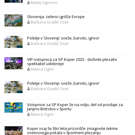
Matej Ogorevc
Slovenija: zeleno igrišče Evrope
Barbara Gradič Oset
Poletje v Sloveniji: sveže, barvito, igrivo!
Barbara Gradič Oset
VIP-vstopnica za SP Koper 2025 - doživite plezalni
spektakel udobneje
Manca Ogrin
Poletje v Sloveniji: sveže, barvito, igrivo!
Barbara Gradič Oset
Vstopnice za SP Koper že na voljo, del od prodaje za
Janjino Botrstvo v športu
Manca Ogrin
Koper vsaj še štiri leta prizorišče zmagovite tekme
svetovnega pokala v športnem plezanju