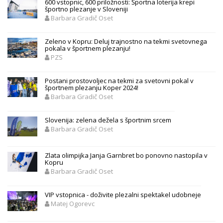
600 vstopnic, 600 priložnosti: Športna loterija krepi
športno plezanje v Sloveniji
Barbara Gradič Oset
Zeleno v Kopru: Deluj trajnostno na tekmi svetovnega
pokala v športnem plezanju!
PZS
Postani prostovoljec na tekmi za svetovni pokal v
športnem plezanju Koper 2024!
Barbara Gradič Oset
Slovenija: zelena dežela s športnim srcem
Barbara Gradič Oset
Zlata olimpijka Janja Garnbret bo ponovno nastopila v
Kopru
Barbara Gradič Oset
VIP vstopnica - doživite plezalni spektakel udobneje
Matej Ogorevc