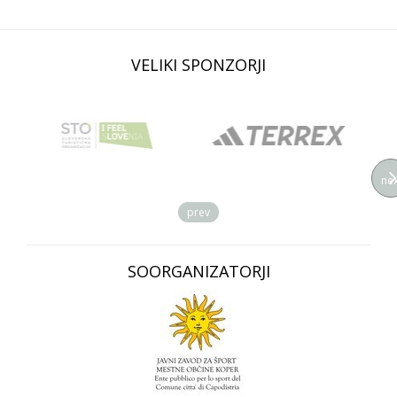
VELIKI SPONZORJI
nex
prev
SOORGANIZATORJI