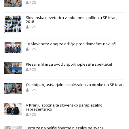
PZS
Slovenska deveterica v sobotnem polfinalu SP Kranj
2018
PZS
16 Slovencev v boj za odličja pred domačimi navijači
PZS
Plezalni filmi za uvod v športnoplezalni spektakel
PZS
Olimpijsko, ustvarjalno in plezalno za otroke na SP Kranj
PZS
V Kranju spoznajte slovensko paraplezalno
reprezentanco
PZS
Torta za najboljše športne plezalce na svetu