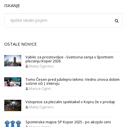
ISKANJE
OSTALE NOVICE
Vabilo za prostovoljce –Svetovna serija v športnem
plezanju Koper 2026
Matej Ogorevc
Tomo Česen pred jubilejno tekmo: Vedno znova dobim
solzne oči | intervju
Manca Ogrin
Vstopnice za plezalni spektakel v Kopru že v prodaji
Matej Ogorevc
Spominske majice SP Koper 2025 - po akcijski ceni
Manca Ogrin