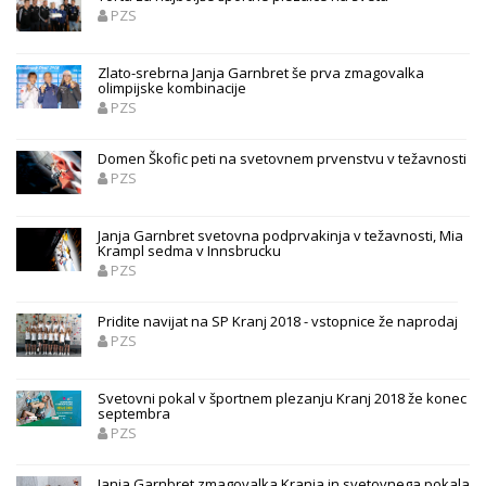
PZS
Zlato-srebrna Janja Garnbret še prva zmagovalka
olimpijske kombinacije
PZS
Domen Škofic peti na svetovnem prvenstvu v težavnosti
PZS
Janja Garnbret svetovna podprvakinja v težavnosti, Mia
Krampl sedma v Innsbrucku
PZS
Pridite navijat na SP Kranj 2018 - vstopnice že naprodaj
PZS
Svetovni pokal v športnem plezanju Kranj 2018 že konec
septembra
PZS
Janja Garnbret zmagovalka Kranja in svetovnega pokala