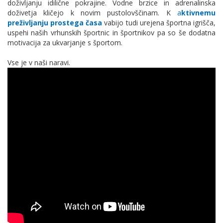
doživljanju idilične pokrajine. Vodne brzice in adrenalinska
doživetja kličejo k novim pustolovščinam. K
a
ktivnemu
preživljanju prostega časa
vabijo tudi urejena športna igrišča,
uspehi naših vrhunskih športnic in športnikov pa so še dodatna
motivacija za ukvarjanje s športom.
Vse je v naši naravi.