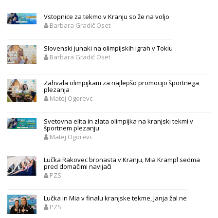
Vstopnice za tekmo v Kranju so že na voljo
Barbara Gradič Oset
Slovenski junaki na olimpijskih igrah v Tokiu
Barbara Gradič Oset
Zahvala olimpijkam za najlepšo promocijo športnega
plezanja
Matej Ogorevc
Svetovna elita in zlata olimpijka na kranjski tekmi v
športnem plezanju
Matej Ogorevc
Lučka Rakovec bronasta v Kranju, Mia Krampl sedma
pred domačimi navijači
PZS
Lučka in Mia v finalu kranjske tekme, Janja žal ne
PZS