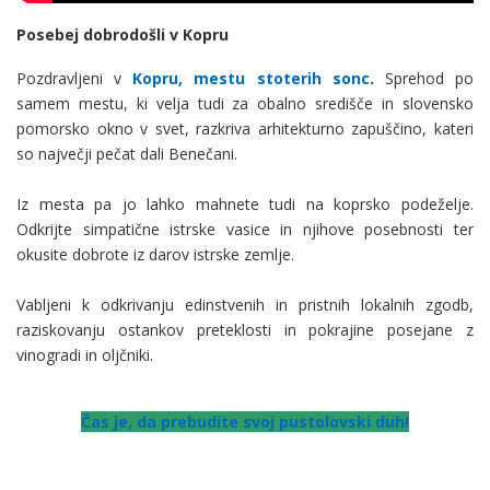
Posebej dobrodošli v Kopru
Pozdravljeni v
Kopru, mestu stoterih sonc
.
Sprehod po
samem mestu, ki velja tudi za obalno središče in slovensko
pomorsko okno v svet, razkriva arhitekturno zapuščino, kateri
so največji pečat dali Benečani.
Iz mesta pa jo lahko mahnete tudi na koprsko podeželje.
Odkrijte simpatične istrske vasice in njihove posebnosti ter
okusite dobrote iz darov istrske zemlje.
Vabljeni k odkrivanju edinstvenih in pristnih lokalnih zgodb,
raziskovanju ostankov preteklosti in pokrajine posejane z
vinogradi in oljčniki.
Čas je, da prebudite svoj pustolovski duh!