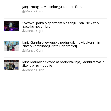
Janja zmagala v Edinburgu, Domen četrti
Manca Ogrin
Svetovni pokal v športnem plezanju Kranj 2017 že v
začetku novembra
Manca Ogrin
Janja Garnbret evropska podprvakinja v balvanih in
zlata v kombinaciji, Anže Peharc tretji
Manca Ogrin
Mina Markovič evropska podprvakinja, Garnbretova in
Škofic blizu medalje
Manca Ogrin