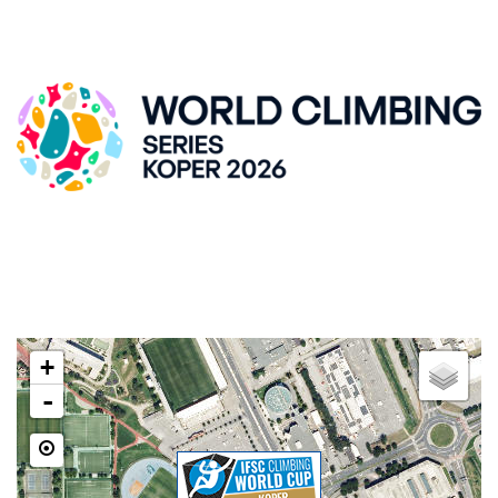
SVETOVNI POKAL V ŠPORTNEM PLEZANJU, KRANJ
DVORANA ZLATO POLJE
Kidričeva cesta 55, SI-Kranj
LOKACIJA
+
-