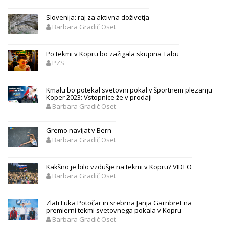
Slovenija: raj za aktivna doživetja
Barbara Gradič Oset
Po tekmi v Kopru bo zažigala skupina Tabu
PZS
Kmalu bo potekal svetovni pokal v športnem plezanju
Koper 2023: Vstopnice že v prodaji
Barbara Gradič Oset
Gremo navijat v Bern
Barbara Gradič Oset
Kakšno je bilo vzdušje na tekmi v Kopru? VIDEO
Barbara Gradič Oset
Zlati Luka Potočar in srebrna Janja Garnbret na
premierni tekmi svetovnega pokala v Kopru
Barbara Gradič Oset