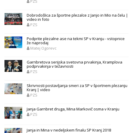
PZS
Dobrodošlica za športne plezalce z Janjo in Mio na čelu |
video in foto
PZS
Podprite plezalne ase na tekmi SP v Kranju - vstopnice
že naprodaj
Matej Ogorevc
Garnbretova serijska svetovna prvakinja, Kramplova
podprvakinja v težavnosti
PZS
Skrivnosti postavljanja smeri za SP v športnem plezanju
Kranj | video
PZS
Janja Garnbret druga, Mina Markovič osma v Kranju
PZS
Janja in Mina v nedeljskem finalu SP Kranj 2018