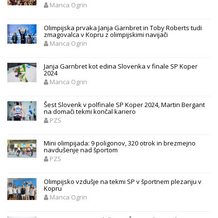
Manca Ogrin
Olimpijska prvaka Janja Garnbret in Toby Roberts tudi
zmagovalca v Kopru z olimpijskimi navijači
Manca Ogrin
Janja Garnbret kot edina Slovenka v finale SP Koper
2024
Manca Ogrin
Šest Slovenk v polfinale SP Koper 2024, Martin Bergant
na domači tekmi končal kariero
PZS
Mini olimpijada: 9 poligonov, 320 otrok in brezmejno
navdušenje nad športom
PZS
Olimpijsko vzdušje na tekmi SP v športnem plezanju v
Kopru
Manca Ogrin