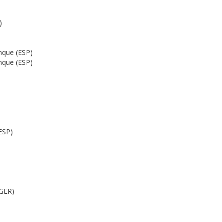
)
nque (ESP)
nque (ESP)
ESP)
(GER)