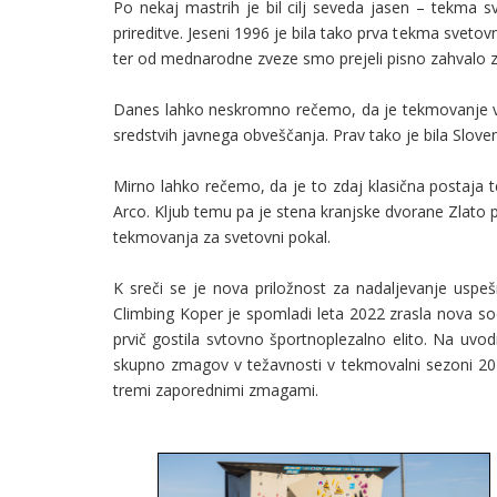
Po nekaj mastrih je bil cilj seveda jasen – tekma 
prireditve. Jeseni 1996 je bila tako prva tekma svet
ter od mednarodne zveze smo prejeli pisno zahvalo za
Danes lahko neskromno rečemo, da je tekmovanje v K
sredstvih javnega obveščanja. Prav tako je bila Slovenija
Mirno lahko rečemo, da je to zdaj klasična postaja 
Arco. Kljub temu pa je stena kranjske dvorane Zlato 
tekmovanja za svetovni pokal.
K sreči se je nova priložnost za nadaljevanje uspe
Climbing Koper je spomladi leta 2022 zrasla nova s
prvič gostila svtovno športnoplezalno elito. Na uvod
skupno zmagov v težavnosti v tekmovalni sezoni 202
tremi zaporednimi zmagami.