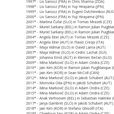
1997* - Liv Sansoz (FRA) in Chris Sharma (ZDA)
1998* - Liv Sansoz (FRA) in Yuji Hirayama (JPN)
1999* - Liv Sansoz (FRA) in Eugeni Ovtchinnikov (RUS
2000* - Liv Sansoz (FRA) in Yuji Hirayama (JPN)
2001* - Martina Čufar (SLO) in Tomas Mrazek (CZE)
2002* - Muriel Sarkany (BEL) in Ramon Julian Puigbla
2003* - Muriel Sarkany (BEL) in Ramon Julian Puigbla
2004* - Angela Eiter (AUT) in Tomas Mrazek (CZE)
2005* - Angela Eiter (AUT) in Flavio Crespi (ITA)
2006* - Maja Vidmar (SLO) in David Lama (AUT)
2007* - Maja Vidmar (SLO) in Cedric Lachat (SUI)
2008* - Johanna Ernst (AUT) in Klemen Bečan (SLO)
2009* - Mina Markovič (SLO) in Adam Ondra (CZE)
2010* - Jain Kim (KOR) in Ramon Julian Puigblanque (
2011* - Jain Kim (KOR) in Sean McColl (CAN)
2012* - Mina Markovič (SLO) in Jakob Schubert (AUT)
2013* - Momoka Oda (JPN) in Jakob Schubert (AUT)
2014* - Mina Markovič (SLO) in Adam Ondra (CZE)
2015* - Mina Markovič (SLO) in Adam Ondra (CZE)
2016* - Anak Verhoeven (BEL) in Sebastian Halenke 
2017* - Janja Garnbret (SLO) in Jakob Schubert (AUT)
2018* - Jain Kim (KOR) in Stefano Ghisolfi (ITA)
2019* - Chaehyun Seo (KOR) in Adam Ondra (CZE)