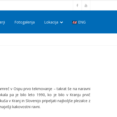
erji
Fotogalerija
Lokacija
ENG
o namreč v Ospu prvo tekmovanje – takrat še na naravni
ala pa je bilo leto 1990, ko je bilo v Kranju prvič
v Kranj in Slovenijo pripeljati najboljše plezalce z
ajvišji kakovostni ravni.