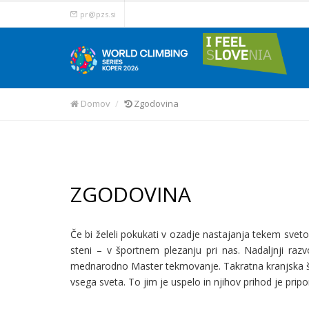
pr@pzs.si
Domov
Zgodovina
ZGODOVINA
Če bi želeli pokukati v ozadje nastajanja tekem sveto
steni – v športnem plezanju pri nas. Nadaljnji raz
mednarodno Master tekmovanje. Takratna kranjska špo
vsega sveta. To jim je uspelo in njihov prihod je pri