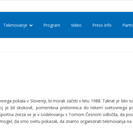
Tekmovanje
Program
Video
Press info
Partn
vnega pokala v Sloveniji, bi morali začeti v letu 1988. Takrat je bil
voj je bil skokovit, pomembna prelomnica do tekem svetovnega pok
rtna zveza se je v sodelovanju s Tomom Česnom odločila, da poskuša 
pomogel, da smo svetu pokazali, da znamo organizirati tekmovanja na n