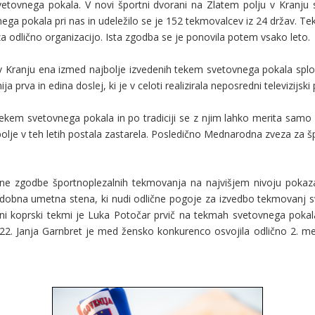
svetovnega pokala. V novi športni dvorani na Zlatem polju v Kranju 
ovnega pokala pri nas in udeležilo se je 152 tekmovalcev iz 24 držav.
 odlično organizacijo. Ista zgodba se je ponovila potem vsako leto.
ranju ena izmed najbolje izvedenih tekem svetovnega pokala sploh. T
 prva in edina doslej, ki je v celoti realizirala neposredni televizijski 
tekem svetovnega pokala in po tradiciji se z njim lahko merita samo 
polje v teh letih postala zastarela. Posledično Mednarodna zveza za š
šne zgodbe športnoplezalnih tekmovanja na najvišjem nivoju pokaza
odobna umetna stena, ki nudi odlične pogoje za izvedbo tekmovanj 
ni koprski tekmi je Luka Potočar prvič na tekmah svetovnega pokala 
2. Janja Garnbret je med žensko konkurenco osvojila odlično 2. mest