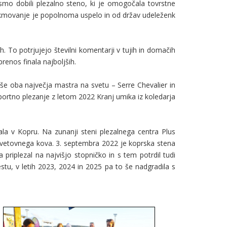
smo dobili plezalno steno, ki je omogočala tovrstne
 Tekmovanje je popolnoma uspelo in od držav udeleženk
o potrjujejo številni komentarji v tujih in domačih
prenos finala najboljših.
še oba največja mastra na svetu – Serre Chevalier in
portno plezanje z letom 2022 Kranj umika iz koledarja
la v Kopru. Na zunanji steni plezalnega centra Plus
svetovnega kova. 3. septembra 2022 je koprska stena
priplezal na najvišjo stopničko in s tem potrdil tudi
u, v letih 2023, 2024 in 2025 pa to še nadgradila s