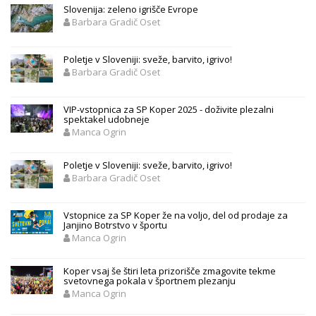
Slovenija: zeleno igrišče Evrope
Barbara Gradič Oset
Poletje v Sloveniji: sveže, barvito, igrivo!
Barbara Gradič Oset
VIP-vstopnica za SP Koper 2025 - doživite plezalni
spektakel udobneje
Manca Ogrin
Poletje v Sloveniji: sveže, barvito, igrivo!
Barbara Gradič Oset
Vstopnice za SP Koper že na voljo, del od prodaje za
Janjino Botrstvo v športu
Manca Ogrin
Koper vsaj še štiri leta prizorišče zmagovite tekme
svetovnega pokala v športnem plezanju
Manca Ogrin