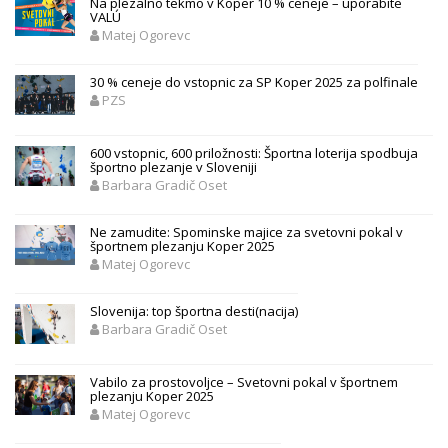
Na plezalno tekmo v Koper 10 % ceneje – uporabite
VALÚ
Matej Ogorevc
30 % ceneje do vstopnic za SP Koper 2025 za polfinale
PZS
600 vstopnic, 600 priložnosti: Športna loterija spodbuja
športno plezanje v Sloveniji
Barbara Gradič Oset
Ne zamudite: Spominske majice za svetovni pokal v
športnem plezanju Koper 2025
Matej Ogorevc
Slovenija: top športna desti(nacija)
Barbara Gradič Oset
Vabilo za prostovoljce – Svetovni pokal v športnem
plezanju Koper 2025
Matej Ogorevc