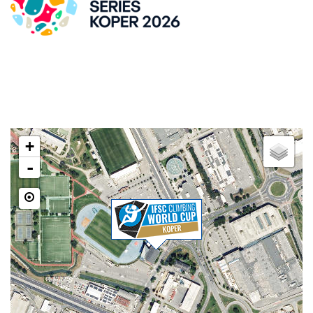
DVORANA ZLATO POLJE
Kidričeva cesta 55, SI-Kranj
LOKACIJA
+
-