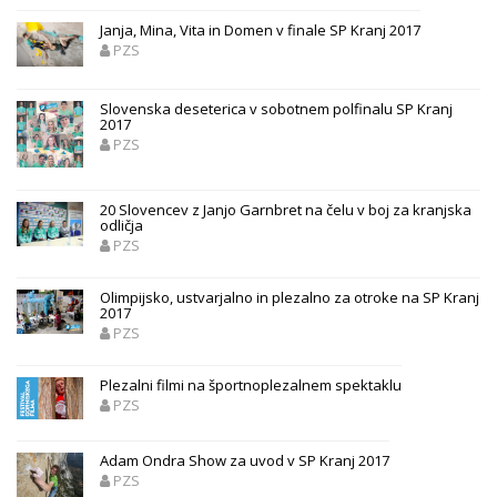
Janja, Mina, Vita in Domen v finale SP Kranj 2017
PZS
Slovenska deseterica v sobotnem polfinalu SP Kranj
2017
PZS
20 Slovencev z Janjo Garnbret na čelu v boj za kranjska
odličja
PZS
Olimpijsko, ustvarjalno in plezalno za otroke na SP Kranj
2017
PZS
Plezalni filmi na športnoplezalnem spektaklu
PZS
Adam Ondra Show za uvod v SP Kranj 2017
PZS