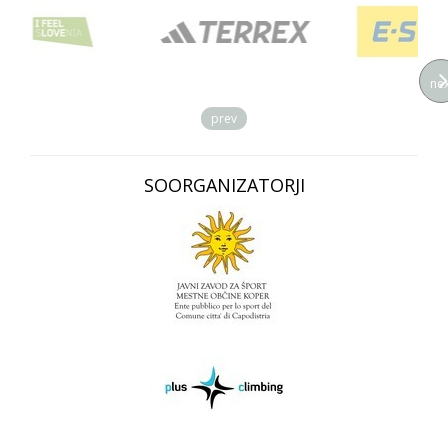
nex
prev
SOORGANIZATORJI