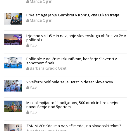
Manca Ogrin
Prva zmaga Janje Garnbret v Kopru, Vita Lukan tretja
Manca Ogrin
Izjemno vzdušje in navijanje slovenskega občinstva že v
polfinalu
PZS
Polfinale z odličnim izkupičkom, kar štirje Slovenci v
sobotnem finalu
Barbara Gradič Oset
V večerni polfinale se je uvrstilo deset Slovencev
PZS
Mini olimpijada: 11 poligonov, 500 otrok in brezmejno
navdušenje nad športom
PZS
ZANIMIVO: Kdo ima največ medalj na slovenski tekmi?