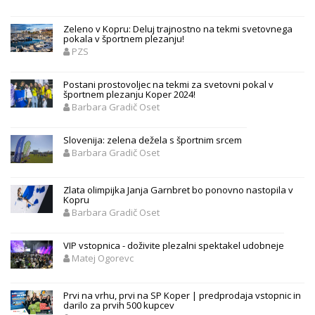
Zeleno v Kopru: Deluj trajnostno na tekmi svetovnega
pokala v športnem plezanju!
PZS
Postani prostovoljec na tekmi za svetovni pokal v
športnem plezanju Koper 2024!
Barbara Gradič Oset
Slovenija: zelena dežela s športnim srcem
Barbara Gradič Oset
Zlata olimpijka Janja Garnbret bo ponovno nastopila v
Kopru
Barbara Gradič Oset
VIP vstopnica - doživite plezalni spektakel udobneje
Matej Ogorevc
Prvi na vrhu, prvi na SP Koper | predprodaja vstopnic in
darilo za prvih 500 kupcev