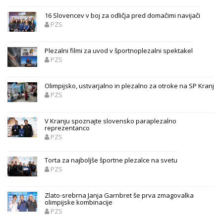
16 Slovencev v boj za odličja pred domačimi navijači
PZS
Plezalni filmi za uvod v športnoplezalni spektakel
PZS
Olimpijsko, ustvarjalno in plezalno za otroke na SP Kranj
PZS
V Kranju spoznajte slovensko paraplezalno
reprezentanco
PZS
Torta za najboljše športne plezalce na svetu
PZS
Zlato-srebrna Janja Garnbret še prva zmagovalka
olimpijske kombinacije
PZS