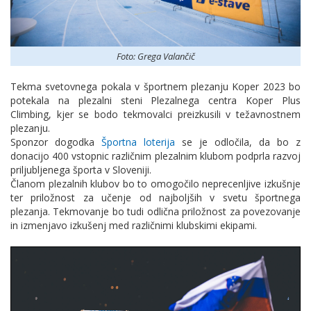
Foto: Grega Valančič
Tekma svetovnega pokala v športnem plezanju Koper 2023 bo
potekala na plezalni steni Plezalnega centra Koper Plus
Climbing, kjer se bodo tekmovalci preizkusili v težavnostnem
plezanju.
Sponzor dogodka
Športna loterija
se je odločila, da bo z
donacijo 400 vstopnic različnim plezalnim klubom podprla razvoj
priljubljenega športa v Sloveniji.
Članom plezalnih klubov bo to omogočilo neprecenljive izkušnje
ter priložnost za učenje od najboljših v svetu športnega
plezanja. Tekmovanje bo tudi odlična priložnost za povezovanje
in izmenjavo izkušenj med različnimi klubskimi ekipami.