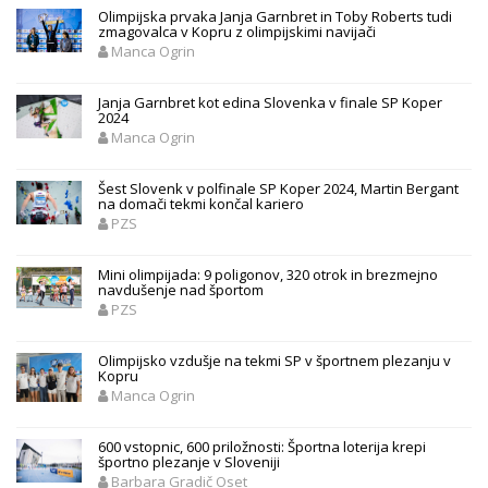
Olimpijska prvaka Janja Garnbret in Toby Roberts tudi
zmagovalca v Kopru z olimpijskimi navijači
Manca Ogrin
Janja Garnbret kot edina Slovenka v finale SP Koper
2024
Manca Ogrin
Šest Slovenk v polfinale SP Koper 2024, Martin Bergant
na domači tekmi končal kariero
PZS
Mini olimpijada: 9 poligonov, 320 otrok in brezmejno
navdušenje nad športom
PZS
Olimpijsko vzdušje na tekmi SP v športnem plezanju v
Kopru
Manca Ogrin
600 vstopnic, 600 priložnosti: Športna loterija krepi
športno plezanje v Sloveniji
Barbara Gradič Oset