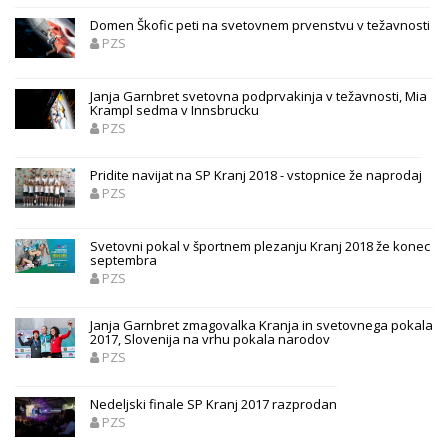
Domen Škofic peti na svetovnem prvenstvu v težavnosti
PZS
Janja Garnbret svetovna podprvakinja v težavnosti, Mia
Krampl sedma v Innsbrucku
PZS
Pridite navijat na SP Kranj 2018 - vstopnice že naprodaj
PZS
Svetovni pokal v športnem plezanju Kranj 2018 že konec
septembra
PZS
Janja Garnbret zmagovalka Kranja in svetovnega pokala
2017, Slovenija na vrhu pokala narodov
PZS
Nedeljski finale SP Kranj 2017 razprodan
PZS