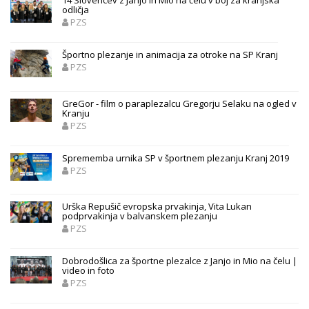
14 Slovencev z Janjo in Mio na čelu v boj za kranjska
odličja
PZS
Športno plezanje in animacija za otroke na SP Kranj
PZS
GreGor - film o paraplezalcu Gregorju Selaku na ogled v
Kranju
PZS
Sprememba urnika SP v športnem plezanju Kranj 2019
PZS
Urška Repušič evropska prvakinja, Vita Lukan
podprvakinja v balvanskem plezanju
PZS
Dobrodošlica za športne plezalce z Janjo in Mio na čelu |
video in foto
PZS