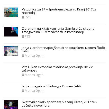
Vstopnice za SP v športnem plezanju Kranj 2017 že
naprodaj
PZS
Z bronom na Kitajskem Janja Garnbret že skupna
zmagovalka SP v težavnosti in kombinaciji
PZS
Janja Garnbret najboljša tudi na Kitajskem, Domen Škofic
četrti
Manca Ogrin
Vita Lukan evropska mladinska prvakinja 2017 v
težavnosti
Manca Ogrin
Janja zmagala v Edinburgu, Domen četrti
Manca Ogrin
Svetovni pokal v športnem plezanju Kranj 2017 že v
začetku novembra