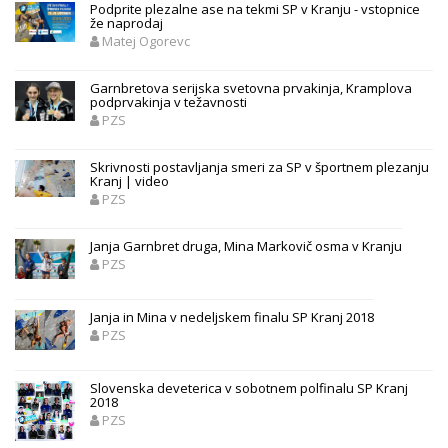
Podprite plezalne ase na tekmi SP v Kranju - vstopnice
že naprodaj
Matej Ogorevc
Garnbretova serijska svetovna prvakinja, Kramplova
podprvakinja v težavnosti
PZS
Skrivnosti postavljanja smeri za SP v športnem plezanju
Kranj | video
PZS
Janja Garnbret druga, Mina Markovič osma v Kranju
PZS
Janja in Mina v nedeljskem finalu SP Kranj 2018
PZS
Slovenska deveterica v sobotnem polfinalu SP Kranj
2018
PZS