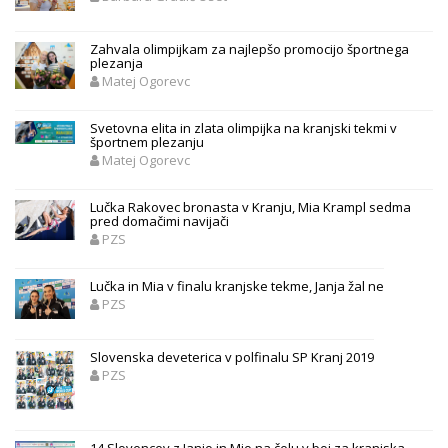
Zahvala olimpijkam za najlepšo promocijo športnega
plezanja
Matej Ogorevc
Svetovna elita in zlata olimpijka na kranjski tekmi v
športnem plezanju
Matej Ogorevc
Lučka Rakovec bronasta v Kranju, Mia Krampl sedma
pred domačimi navijači
PZS
Lučka in Mia v finalu kranjske tekme, Janja žal ne
PZS
Slovenska deveterica v polfinalu SP Kranj 2019
PZS