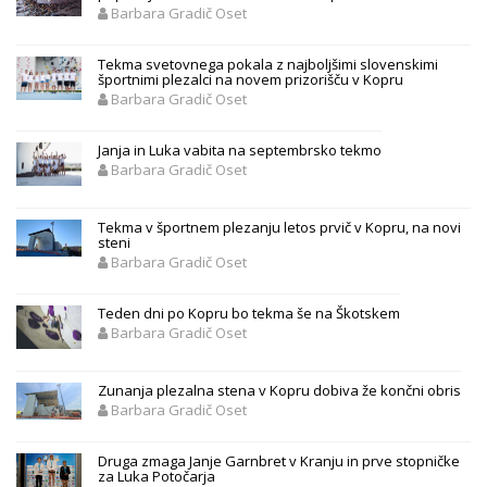
Barbara Gradič Oset
Tekma svetovnega pokala z najboljšimi slovenskimi
športnimi plezalci na novem prizorišču v Kopru
Barbara Gradič Oset
Janja in Luka vabita na septembrsko tekmo
Barbara Gradič Oset
Tekma v športnem plezanju letos prvič v Kopru, na novi
steni
Barbara Gradič Oset
Teden dni po Kopru bo tekma še na Škotskem
Barbara Gradič Oset
Zunanja plezalna stena v Kopru dobiva že končni obris
Barbara Gradič Oset
Druga zmaga Janje Garnbret v Kranju in prve stopničke
za Luka Potočarja