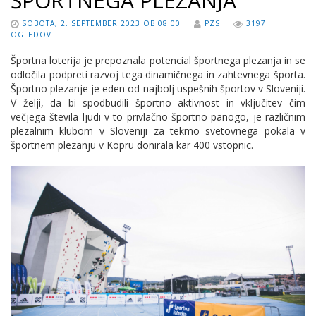
ŠPORTNEGA PLEZANJA
SOBOTA, 2. SEPTEMBER 2023 OB 08:00
PZS
3197
OGLEDOV
Športna loterija je prepoznala potencial športnega plezanja in se
odločila podpreti razvoj tega dinamičnega in zahtevnega športa.
Športno plezanje je eden od najbolj uspešnih športov v Sloveniji.
V želji, da bi spodbudili športno aktivnost in vključitev čim
večjega števila ljudi v to privlačno športno panogo, je različnim
plezalnim klubom v Sloveniji za tekmo svetovnega pokala v
športnem plezanju v Kopru donirala kar 400 vstopnic.