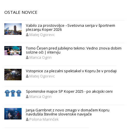
OSTALE NOVICE
Vabilo za prostovoljce –Svetovna serija v športnem
plezanju Koper 2026
Matej Ogorevc
Tomo Česen pred jubilejno tekmo: Vedno znova dobim
solzne oči | intervju
Manca Ogrin
Vstopnice za plezalni spektakel v Kopru že v prodaji
Matej Ogorevc
Spominske majice SP Koper 2025 - po akcijski ceni
Manca Ogrin
Janja Garnbret z novo zmago v domačem Kopru
navdušila številne slovenske navijače
Polona Marinček