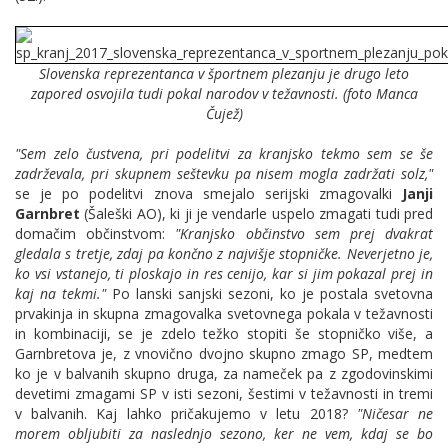
Slovenska reprezentanca v športnem plezanju je drugo leto
zapored osvojila tudi pokal narodov v težavnosti. (foto Manca
Čujež)
"Sem zelo čustvena, pri podelitvi za kranjsko tekmo sem se še
zadrževala, pri skupnem seštevku pa nisem mogla zadržati solz,"
se je po podelitvi znova smejalo serijski zmagovalki
Janji
Garnbret
(Šaleški AO), ki ji je vendarle uspelo zmagati tudi pred
domačim občinstvom:
"Kranjsko občinstvo sem prej dvakrat
gledala s tretje, zdaj pa končno
z najvišje stopničke. Neverjetno je,
ko vsi vstanejo, ti ploskajo in res cenijo, kar si jim pokazal prej in
kaj na tekmi."
Po lanski sanjski sezoni, ko je postala svetovna
prvakinja in skupna zmagovalka svetovnega pokala v težavnosti
in kombinaciji, se je zdelo težko stopiti še stopničko više, a
Garnbretova je, z vnovično dvojno skupno zmago SP, medtem
ko je v balvanih skupno druga, za nameček pa z zgodovinskimi
devetimi zmagami SP v isti sezoni, šestimi v težavnosti in tremi
v balvanih. Kaj lahko pričakujemo v letu 2018?
"Ničesar ne
morem obljubiti za naslednjo sezono, ker ne vem, kdaj se bo