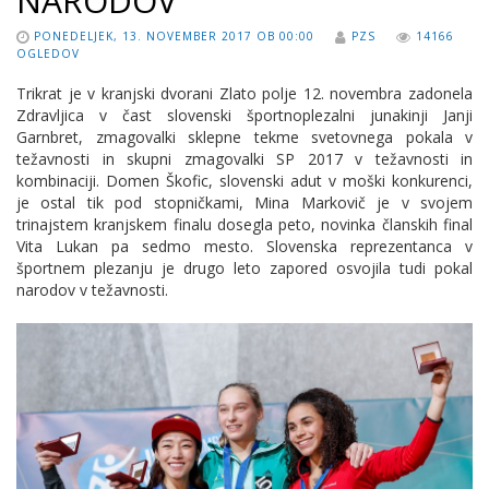
NARODOV
PONEDELJEK, 13. NOVEMBER 2017 OB 00:00
PZS
14166
OGLEDOV
Trikrat je v kranjski dvorani Zlato polje 12. novembra zadonela
Zdravljica v čast slovenski športnoplezalni junakinji Janji
Garnbret, zmagovalki sklepne tekme svetovnega pokala v
težavnosti in skupni zmagovalki SP 2017 v težavnosti in
kombinaciji. Domen Škofic, slovenski adut v moški konkurenci,
je ostal tik pod stopničkami, Mina Markovič je v svojem
trinajstem kranjskem finalu dosegla peto, novinka članskih final
Vita Lukan pa sedmo mesto. Slovenska reprezentanca v
športnem plezanju je drugo leto zapored osvojila tudi pokal
narodov v težavnosti.