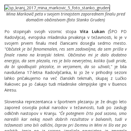
Mina Markovič peta v svojem trinajstem zaporednem finalu pred
domačim občinstvom (foto Stanko Gruden)
Po stopinjah svojih vzornic stopa
Vita Lukan
(ŠPO PD
Radovljica), evropska
mladinska
prvakinja v težavnosti, ki je v
svojem prvem finalu med članicami dosegla sedmo mesto.
"Občutek je bil fenomenalen, res sem zadovoljna, da sem prišla v
finale ravno na kranjski tekmi. Občinstvo mi je dalo dodatno
energijo, da sem plezala, res je bilo neverjetno, koliko ljudi pride,
da bi spodbujali plezalce, in verjamem, da so uživali,"
je bila
navdušena 17-letna Radovljičanka, ki jo že v prihodnji sezoni
lahko pričakujemo na več članskih tekmah, skupaj z Lučko
Rakovec pa jo čakajo tudi mladinske olimpijske igre v Buenos
Airesu.
Slovenska reprezentanca v športnem plezanju je že
drugo leto
zapored osvojila pokal narodov v težavnosti, tudi po zaslugi
odličnih nastopov v Kranju.
"
Če potegnem črto pod sezono, smo
naredili kar nekaj novih dobrih rezultatov v balvanih, tudi v
težavnosti smo bili odlični, čeprav pri Domnu in Mini ni šlo vse po
načrtih, Janja pa je sezono izpeljala neverjetno in zmagala