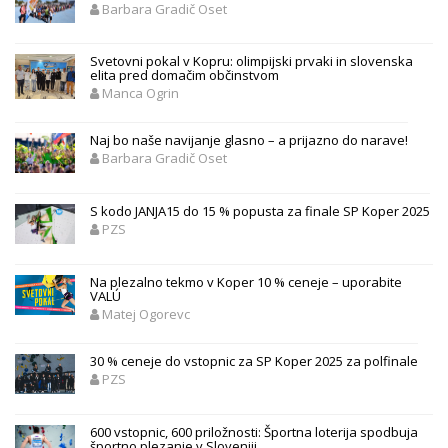
Barbara Gradič Oset
Svetovni pokal v Kopru: olimpijski prvaki in slovenska
elita pred domačim občinstvom
Manca Ogrin
Naj bo naše navijanje glasno – a prijazno do narave!
Barbara Gradič Oset
S kodo JANJA15 do 15 % popusta za finale SP Koper 2025
PZS
Na plezalno tekmo v Koper 10 % ceneje – uporabite
VALÚ
Matej Ogorevc
30 % ceneje do vstopnic za SP Koper 2025 za polfinale
PZS
600 vstopnic, 600 priložnosti: Športna loterija spodbuja
športno plezanje v Sloveniji