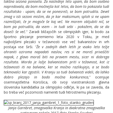
takšna sezona ponovila. Za naslednje leto upam, da bom osebno
napredovala, da bom močnejša kot letos, da bom to pokazala tudi
rezultatsko - upam, da se ne ponesreči, se bom potrudila. Devet
zmag v isti sezoni
mislim, da je kar maksimum, sploh si ne upam
razmišljati, če je mogoče še kaj več. Ne morem obljubiti nič, se
bom pa potrudila, da vsem - in tudi sebi - pokažem, da se da
doseči še več."
Zaradi bližajočih se olimpijskih iger, ki bodo za
športno plezanje premierno leta 2020 v Tokiu, je med
najboljšimi plezalci v težavnosti vse več balvanistov in vrh
postaja vse širši.
"Že v zadnjih dveh letih je vsako leto težje
ohraniti oziroma napadati naslov, res si ne moreš privoščiti
napak, z glavo moraš biti na pravem mestu, sicer ni dobrega
rezultata. Morda je lažje balvanistom priti v težavnost, kot iz
težavnosti iti na balvane, ker se močno razlikujejo, a se bodo
tekmovalci kar zgostili. V Kranju so tudi balvanisti videli, da lahko
dobro plezajo in bodo močna konkurenca,"
ocenjuje
osemnajstletna Korošica, ob svoji vsestranskosti glavna
slovenska kandidatka za olimpijsko odličje, ki pa se zaveda, da
bo treba več pozornosti nameniti tudi hitrostnemu plezanju.
Janja Garnbret, zmagovalka Kranja in dvakratna zmagovalka
svetovnega pokala 2017 (foto Stanko Gruden)