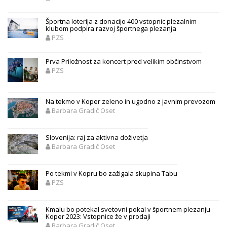
Športna loterija z donacijo 400 vstopnic plezalnim
klubom podpira razvoj športnega plezanja
PZS
Prva Priložnost za koncert pred velikim občinstvom
PZS
Na tekmo v Koper zeleno in ugodno z javnim prevozom
Barbara Gradič Oset
Slovenija: raj za aktivna doživetja
Barbara Gradič Oset
Po tekmi v Kopru bo zažigala skupina Tabu
PZS
Kmalu bo potekal svetovni pokal v športnem plezanju
Koper 2023: Vstopnice že v prodaji
Barbara Gradič Oset