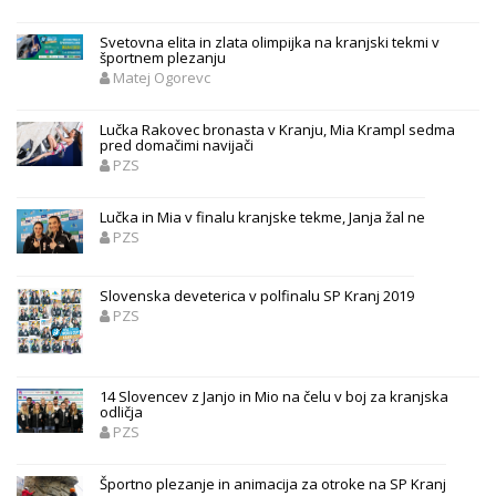
Svetovna elita in zlata olimpijka na kranjski tekmi v
športnem plezanju
Matej Ogorevc
Lučka Rakovec bronasta v Kranju, Mia Krampl sedma
pred domačimi navijači
PZS
Lučka in Mia v finalu kranjske tekme, Janja žal ne
PZS
Slovenska deveterica v polfinalu SP Kranj 2019
PZS
14 Slovencev z Janjo in Mio na čelu v boj za kranjska
odličja
PZS
Športno plezanje in animacija za otroke na SP Kranj