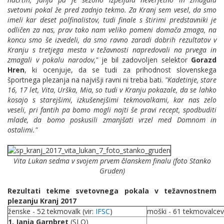
svetovni pokal že pred zadnjo tekmo. Za Kranj sem vesel, da smo
imeli kar deset polfinalistov, tudi finale s štirimi predstavniki je
odličen za nas, prav tako nam veliko pomeni domača zmaga, n
a
koncu smo
še izvedeli, da smo ravno zaradi dobrih rezultatov v
Kranju s tretjega mesta v težavnosti napredovali na prvega in
zmagali v pokalu narodov,"
je bil zadovoljen selektor
Gorazd
Hren
, ki ocenjuje, da se tudi za prihodnost
slovenskega
športnega plezanja na najvišji ravni ni treba bati.
"
Kadetinje, stare
16, 17 let, Vita, Urška, Mia, so tudi v Kranju pokazale, da se lahko
kosajo s starejšimi, izkušenejšimi tekmovalkami, kar nas zelo
veseli, pri fantih pa bomo mogli najti še pravi recept, spodbuditi
mlade, da bomo poskusili zmanjšati vrzel med Domnom in
ostalimi."
Vita Lukan sedma v svojem prvem članskem finalu (foto Stanko
Gruden)
Rezultati tekme svetovnega pokala v težavnostnem
plezanju Kranj 2017
ženske - 52 tekmovalk (vir:
IFSC
)
moški - 61 tekmovalcev 
1. Janja Garnbret
(SLO)