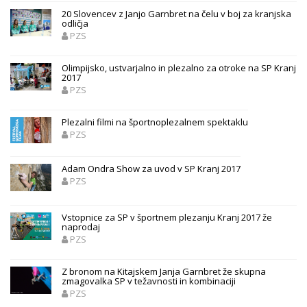
20 Slovencev z Janjo Garnbret na čelu v boj za kranjska
odličja
PZS
Olimpijsko, ustvarjalno in plezalno za otroke na SP Kranj
2017
PZS
Plezalni filmi na športnoplezalnem spektaklu
PZS
Adam Ondra Show za uvod v SP Kranj 2017
PZS
Vstopnice za SP v športnem plezanju Kranj 2017 že
naprodaj
PZS
Z bronom na Kitajskem Janja Garnbret že skupna
zmagovalka SP v težavnosti in kombinaciji
PZS