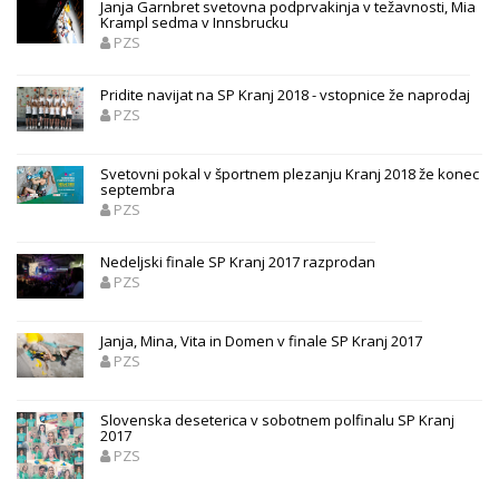
Janja Garnbret svetovna podprvakinja v težavnosti, Mia
Krampl sedma v Innsbrucku
PZS
Pridite navijat na SP Kranj 2018 - vstopnice že naprodaj
PZS
Svetovni pokal v športnem plezanju Kranj 2018 že konec
septembra
PZS
Nedeljski finale SP Kranj 2017 razprodan
PZS
Janja, Mina, Vita in Domen v finale SP Kranj 2017
PZS
Slovenska deseterica v sobotnem polfinalu SP Kranj
2017
PZS