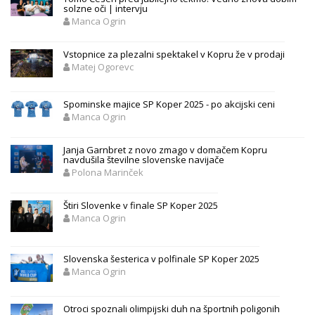
solzne oči | intervju
Manca Ogrin
Vstopnice za plezalni spektakel v Kopru že v prodaji
Matej Ogorevc
Spominske majice SP Koper 2025 - po akcijski ceni
Manca Ogrin
Janja Garnbret z novo zmago v domačem Kopru
navdušila številne slovenske navijače
Polona Marinček
Štiri Slovenke v finale SP Koper 2025
Manca Ogrin
Slovenska šesterica v polfinale SP Koper 2025
Manca Ogrin
Otroci spoznali olimpijski duh na športnih poligonih