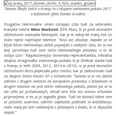
Domen Škofic četrti v Kranju in v skupem svetovnem pokalu 2017
v težavnosti (foto Stanko Gruden)
Drugačne tekmovalne smeri ostajajo izziv tudi za veteranko
kranjske tekme
Mino Markovič
(ŠPK Plus), ki je pred domačim
občinstvom nastopila štirinajstič, kar je le nekaj let manj, kot so
stare njene najmlajše tekmice:
"Niso vse izkušnje, napake so se
kljub letom tekmovanja začele pojavljati v zadnjem času, ko se vse
bolj spreminja tudi sam način tekmovalnega plezanja, a to še
ostaja izziv.”
Najizkušenejša slovenska reprezentantka, trikratna
skupna zmagovalka svetovnega pokala, ki je štirikrat slavila tudi
v Kranju (
v letih
2009, 2012, 2014 in 2015), si je pred domačim
občinstvom letos priplezala peto mesto, kar je zadostovalo tudi
za skupno šesto mesto SP v težavnosti:
"Sezona se je res začela
odlično z drugim mestom na evropskem prvenstvu v težavnosti in
drugim mestom na prvi tekmi svetovnega pokala, potem pa se ni
vse izšlo po pričakovanjih, četudi sem bila vso sezono vrhunsko
pripravljena, a mi jo je zagodla glava. Tudi na domači tekmi sem
se počutila suvereno, odlično odplezala polfinale in kvalifikacije,
malo manj pa sem zadovoljna s plezanjem v finalu, ki ni dopuščal
napak.”