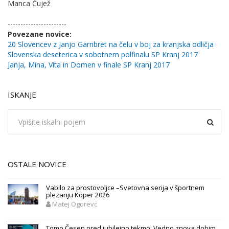
Manca Čujež
-----------------------
Povezane novice:
20 Slovencev z Janjo Garnbret na čelu v boj za kranjska odličja
Slovenska deseterica v sobotnem polfinalu SP Kranj 2017
Janja, Mina, Vita in Domen v finale SP Kranj 2017
ISKANJE
OSTALE NOVICE
Vabilo za prostovoljce –Svetovna serija v športnem
plezanju Koper 2026
Matej Ogorevc
Tomo Česen pred jubilejno tekmo: Vedno znova dobim