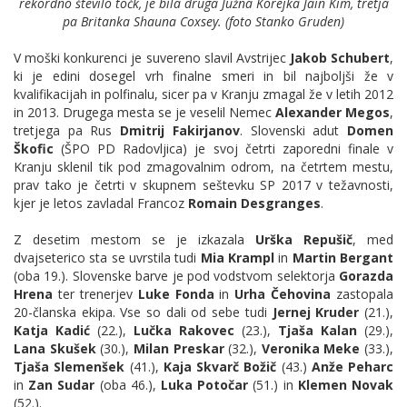
rekordno število točk, je bila druga
Južna Korejka Jain Kim
, tretja
pa
Britanka Shauna Coxsey
. (foto Stanko Gruden)
V moški konkurenci je suvereno slavil Avstrijec
Jakob Schubert
,
ki je edini dosegel vrh finalne smeri in bil najboljši že v
kvalifikacijah in polfinalu, sicer pa v Kranju zmagal že v letih 2012
in 2013. Drugega mesta se je veselil Nemec
Alexander Megos
,
tretjega pa Rus
Dmitrij Fakirjanov
. Slovenski adut
Domen
Škofic
(ŠPO PD Radovljica) je svoj četrti zaporedni finale v
Kranju sklenil tik pod zmagovalnim odrom, na četrtem mestu,
prav tako je četrti v skupnem seštevku SP 2017 v težavnosti,
kjer je letos zavladal Francoz
Romain Desgranges
.
Z desetim mestom se je izkazala
Urška Repušič
, med
dvajseterico sta se uvrstila tudi
Mia Krampl
in
Martin Bergant
(oba 19.).
Slovenske barve je pod vodstvom selektorja
Gorazda
Hrena
ter trenerjev
Luke Fonda
in
Urha Čehovina
zastopala
20-članska ekipa. Vse so dali od sebe tudi
Jernej Kruder
(21.),
Katja Kadić
(22.),
Lučka Rakovec
(23.),
Tjaša Kalan
(29.),
Lana Skušek
(30.),
Milan Preskar
(32.),
Veronika Meke
(33.),
Tjaša Slemenšek
(41.),
Kaja Skvarč Božič
(43.)
Anže Peharc
in
Zan Sudar
(oba 46.),
Luka Potočar
(51.) in
Klemen Novak
(52.).