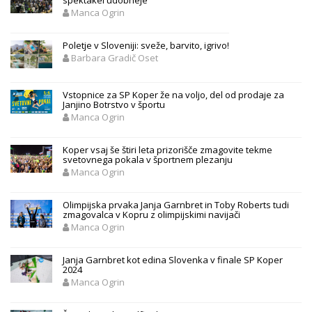
spektakel udobneje
Manca Ogrin
Poletje v Sloveniji: sveže, barvito, igrivo!
Barbara Gradič Oset
Vstopnice za SP Koper že na voljo, del od prodaje za
Janjino Botrstvo v športu
Manca Ogrin
Koper vsaj še štiri leta prizorišče zmagovite tekme
svetovnega pokala v športnem plezanju
Manca Ogrin
Olimpijska prvaka Janja Garnbret in Toby Roberts tudi
zmagovalca v Kopru z olimpijskimi navijači
Manca Ogrin
Janja Garnbret kot edina Slovenka v finale SP Koper
2024
Manca Ogrin