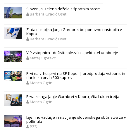
Slovenija: zelena dežela s športnim srcem
Barbara Gradič Oset
Zlata olimpijka Janja Garnbret bo ponovno nastopila v
Kopru
Barbara Gradič Oset
VIP vstopnica - doživite plezalni spektakel udobneje
Matej Ogorevc
Prvi na vrhu, prvi na SP Koper | predprodaja vstopnic in
darilo za prvih 500 kupcev
Manca Ogrin
Prva zmaga Janje Garnbret v Kopru, Vita Lukan tretja
Manca Ogrin
Izjemno vzdušje in navijanje slovenskega občinstva že v
polfinalu
PZS