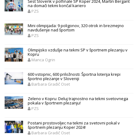
Šest Slovenk v polfinale SP Koper 2024, Martin Bergant
na domači tekmi končal kariero
PZS
Mini olimpijada: 9 poligonov, 320 otrok in brezmejno
navdušenje nad športom
PZS
Olimpijsko vzdušje na tekmi SP v športnem plezanju v
Kopru
Manca Ogrin
600 vstopnic, 600 priložnosti: Športna loterija krepi
športno plezanje v Sloveniji
Barbara Gradič Oset
Zeleno v Kopru: Deluj trajnostno na tekmi svetovnega
pokala v športnem plezanju!
PZS
Postani prostovoljec na tekmi za svetovni pokal v
športnem plezanju Koper 2024!
Barbara Gradič Oset