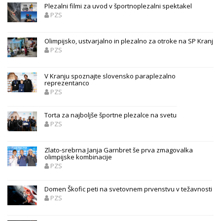
Plezalni filmi za uvod v športnoplezalni spektakel
PZS
Olimpijsko, ustvarjalno in plezalno za otroke na SP Kranj
PZS
V Kranju spoznajte slovensko paraplezalno
reprezentanco
PZS
Torta za najboljše športne plezalce na svetu
PZS
Zlato-srebrna Janja Garnbret še prva zmagovalka
olimpijske kombinacije
PZS
Domen Škofic peti na svetovnem prvenstvu v težavnosti
PZS