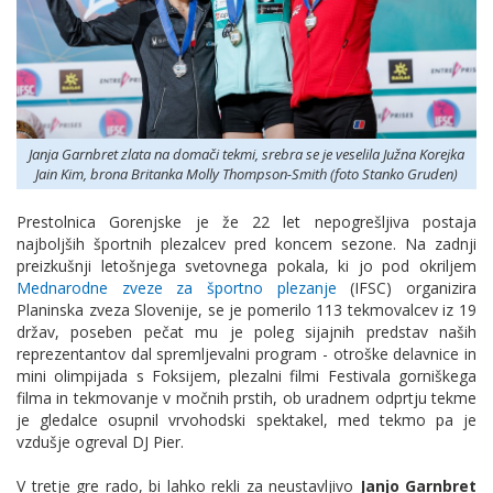
Janja Garnbret zlata na domači tekmi, srebra se je veselila Južna Korejka
Jain Kim, brona Britanka Molly Thompson-Smith (foto Stanko Gruden)
Prestolnica Gorenjske je že 22 let nepogrešljiva postaja
najboljših športnih plezalcev pred koncem sezone.
Na zadnji
preizkušnji letošnjega svetovnega pokala
, ki jo
pod okriljem
Mednarodne zveze za športno plezanje
(IFSC)
organizira
Planinska zveza Slovenije
, se je pomerilo 113 tekmovalcev iz 19
držav, poseben pečat mu je poleg sijajnih predstav naših
reprezentantov dal spremljevalni program - otroške delavnice in
mini olimpijada s Foksijem, plezalni filmi Festivala gorniškega
filma in tekmovanje v močnih prstih, ob uradnem odprtju tekme
je gledalce osupnil vrvohodski spektakel, med tekmo pa je
vzdušje ogreval DJ Pier.
V tretje gre rado, bi lahko rekli za neustavljivo
Janjo Garnbret