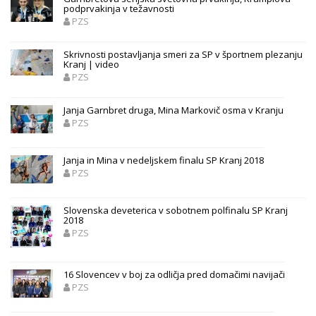
podprvakinja v težavnosti
PZS
Skrivnosti postavljanja smeri za SP v športnem plezanju
Kranj | video
PZS
Janja Garnbret druga, Mina Markovič osma v Kranju
PZS
Janja in Mina v nedeljskem finalu SP Kranj 2018
PZS
Slovenska deveterica v sobotnem polfinalu SP Kranj
2018
PZS
16 Slovencev v boj za odličja pred domačimi navijači
PZS