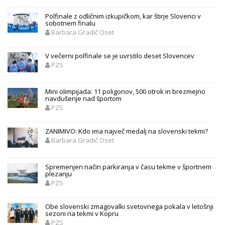
Polfinale z odličnim izkupičkom, kar štirje Slovenci v
sobotnem finalu
Barbara Gradič Oset
V večerni polfinale se je uvrstilo deset Slovencev
PZS
Mini olimpijada: 11 poligonov, 500 otrok in brezmejno
navdušenje nad športom
PZS
ZANIMIVO: Kdo ima največ medalj na slovenski tekmi?
Barbara Gradič Oset
Spremenjen način parkiranja v času tekme v športnem
plezanju
PZS
Obe slovenski zmagovalki svetovnega pokala v letošnji
sezoni na tekmi v Kopru
PZS