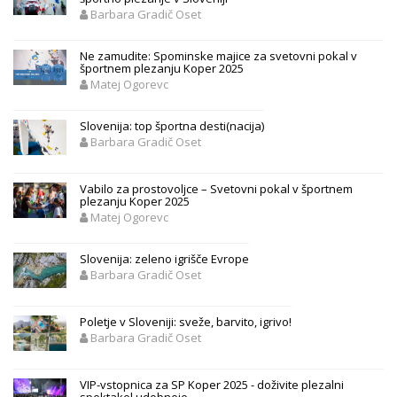
Barbara Gradič Oset
Ne zamudite: Spominske majice za svetovni pokal v
športnem plezanju Koper 2025
Matej Ogorevc
Slovenija: top športna desti(nacija)
Barbara Gradič Oset
Vabilo za prostovoljce – Svetovni pokal v športnem
plezanju Koper 2025
Matej Ogorevc
Slovenija: zeleno igrišče Evrope
Barbara Gradič Oset
Poletje v Sloveniji: sveže, barvito, igrivo!
Barbara Gradič Oset
VIP-vstopnica za SP Koper 2025 - doživite plezalni