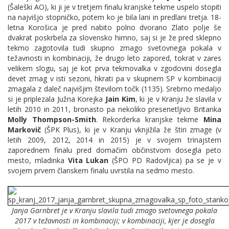
(Šaleški AO), ki ji je v tretjem finalu kranjske tekme uspelo stopiti
na najvišjo stopničko, potem ko je bila lani in predlani tretja. 18-
letna Korošica je pred nabito polno dvorano Zlato polje še
dvakrat poskrbela za slovensko himno, saj si je že pred sklepno
tekmo zagotovila tudi skupno zmago svetovnega pokala v
težavnosti in kombinaciji, že drugo leto zapored, tokrat v zares
velikem slogu, saj je kot prva tekmovalka v zgodovini dosegla
devet zmag v isti sezoni, hkrati pa v skupnem SP v kombinaciji
zmagala z daleč najvišjim številom točk (1135). Srebrno medaljo
si je priplezala Južna Korejka
Jain Kim
, ki je v Kranju že slavila v
letih 2010 in 2011, bronasto pa nekoliko presenetljivo Britanka
Molly Thompson-Smith
. Rekorderka kranjske tekme
Mina
Markovič
(ŠPK Plus), ki je v Kranju vknjižila že štiri zmage (
v
letih
2009, 2012, 2014 in 2015)
je v svojem trinajstem
zaporednem finalu pred domačim občinstvom dosegla peto
mesto, mladinka
Vita Lukan
(ŠPO PD Radovljica) pa se je v
svojem prvem članskem finalu uvrstila na sedmo mesto.
Janja Garnbret je v Kranju slavila tudi zmago svetovnega pokala
2017 v težavnosti in kombinaciji; v kombinaciji, kjer je dosegla