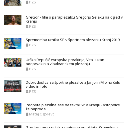
PZS
GreGor - film o paraplezalcu Gregorju Selaku na ogled v
Kranju
PZS
Sprememba urnika SP v športnem plezanju Kranj 2019
PZS
Urška Repušič evropska prvakinja, Vita Lukan
podprvakinja v balvanskem plezanju
PZS
Dobrodošlica za športne plezalce z Janjo in Mio na čelu |
video in foto
PZS
Podprite plezalne ase na tekmi SP v Kranju - vstopnice
že naprodaj
Matej Ogorevc
Garnbretova serijska svetovna prvakinja, Kramplova