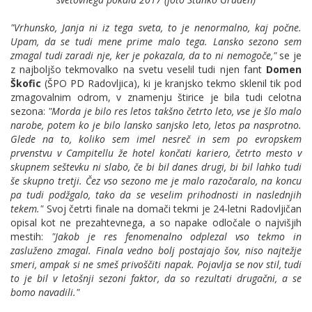
"Vrhunsko, Janja ni iz tega sveta, to je nenormalno, kaj počne.
Upam, da se tudi mene prime malo tega. Lansko sezono sem
zmagal tudi zaradi nje, ker je pokazala, da to ni nemogoče,"
se je
z
najboljšo tekmovalko na svetu veselil tudi njen fant
Domen
Škofic
(ŠPO PD Radovljica), ki je kranjsko tekmo sklenil tik pod
zmagovalnim odrom, v znamenju štirice je bila tudi celotna
sezona:
"Morda je bilo res letos takšno četrto leto, vse je šlo malo
narobe, potem ko je bilo lansko sanjsko leto, letos pa nasprotno.
Glede na to, koliko sem imel nesreč in sem po evropskem
prvenstvu v Campitellu že hotel končati kariero, četrto mesto v
skupnem seštevku ni slabo, če bi bil danes drugi, bi bil lahko tudi
še skupno tretji.
Čez vso sezono me je malo razočaralo, na koncu
pa tudi podžgalo, tako da se veselim prihodnosti in naslednjih
tekem."
Svoj četrti finale na domači tekmi je 24-letni Radovljičan
opisal kot ne prezahtevnega, a so napake odločale o najvišjih
mestih:
"Jakob je res fenomenalno odplezal vso tekmo in
zasluženo zmagal. Finala vedno bolj postajajo šov, niso najtežje
smeri, ampak si ne smeš privoščiti napak. Pojavlja se nov stil, tudi
to je bil v letošnji sezoni faktor, da so rezultati drugačni, a se
bomo navadili."