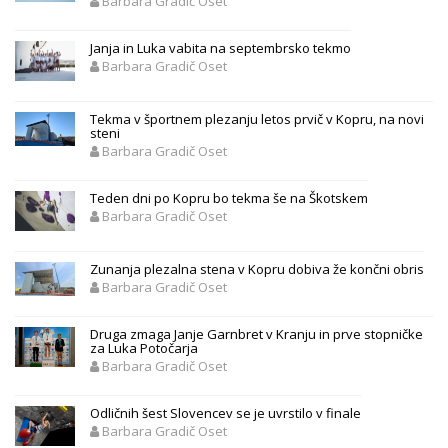
Barbara Gradič Oset
Janja in Luka vabita na septembrsko tekmo
Barbara Gradič Oset
Tekma v športnem plezanju letos prvič v Kopru, na novi
steni
Barbara Gradič Oset
Teden dni po Kopru bo tekma še na Škotskem
Barbara Gradič Oset
Zunanja plezalna stena v Kopru dobiva že končni obris
Barbara Gradič Oset
Druga zmaga Janje Garnbret v Kranju in prve stopničke
za Luka Potočarja
Barbara Gradič Oset
Odličnih šest Slovencev se je uvrstilo v finale
Barbara Gradič Oset