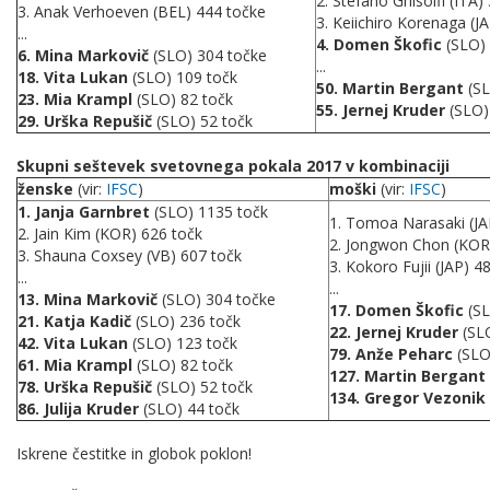
2. Stefano Ghisolfi (ITA)
3. Anak Verhoeven (BEL) 444 točke
3. Keiichiro Korenaga (J
...
4. Domen Škofic
(SLO)
6. Mina Markovič
(SLO) 304 točke
...
18. Vita Lukan
(SLO) 109 točk
50. Martin Bergant
(SL
23. Mia Krampl
(SLO) 82 točk
55. Jernej Kruder
(SLO)
29. Urška Repušič
(SLO) 52 točk
Skupni seštevek svetovnega pokala 2017 v kombinaciji
ženske
(vir:
IFSC
)
moški
(vir:
IFSC
)
1. Janja Garnbret
(SLO) 1135 točk
1. Tomoa Narasaki (JA
2. Jain Kim (KOR) 626 točk
2. Jongwon Chon (KOR
3. Shauna Coxsey (VB) 607 točk
3. Kokoro Fujii (JAP) 4
...
...
13. Mina Markovič
(SLO) 304 točke
17. Domen Škofic
(SL
21. Katja Kadič
(SLO) 236 točk
22. Jernej Kruder
(SL
42. Vita Lukan
(SLO) 123 točk
79. Anže Peharc
(SLO
61. Mia Krampl
(SLO) 82 točk
127. Martin Bergant
78. Urška Repušič
(SLO) 52 točk
134. Gregor Vezonik
86. Julija Kruder
(SLO) 44 točk
Iskrene čestitke in globok poklon!