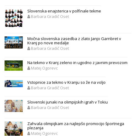
Slovenska enajsterica v polfinale tekme
Barbara Gradič Oset
Močna slovenska zasedba z zlato Janjo Garnbret v
Kranj po nove medalje
Barbara Gradič Oset
Na tekmo v Kranj zeleno in ugodno z javnim prevozom
Matej Ogorevc
Vstopnice za tekmo v Kranju so že na voljo
Barbara Gradič Oset
Slovenski junaki na olimpijskih igrah v Tokiu
Barbara Gradič Oset
Zahvala olimpijkam za najlepšo promocijo športnega
plezanja
Matej Ogorevc